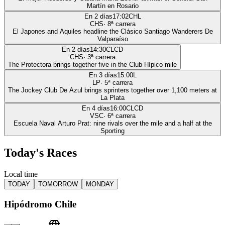
Martín en Rosario
En 2 días
17:02
CHL
CHS
·
8
ª carrera
El Japones and Aquiles headline the Clásico Santiago Wanderers De
Valparaíso
En 2 días
14:30
CLCD
CHS
·
3
ª carrera
The Protectora brings together five in the Club Hípico mile
En 3 días
15:00
L
LP
·
5
ª carrera
The Jockey Club De Azul brings sprinters together over 1,100 meters at
La Plata
En 4 días
16:00
CLCD
VSC
·
6
ª carrera
Escuela Naval Arturo Prat: nine rivals over the mile and a half at the
Sporting
Today's Races
Local time
TODAY
TOMORROW
MONDAY
Hipódromo Chile