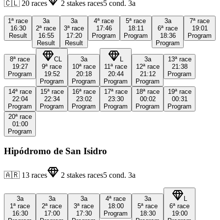
🇨🇱
20
races
2
stakes races
5
cond.
3a
1ª
race
3a
3a
4ª
race
5ª
race
3a
7ª
race
16:30
2ª
race
3ª
race
17:46
18:11
6ª
race
19:01
Result
16:55
17:20
Program
Program
18:36
Program
Result
Result
Program
8ª
race
CL
3a
L
3a
13ª
race
19:27
9ª
race
10ª
race
11ª
race
12ª
race
21:38
Program
19:52
20:18
20:44
21:12
Program
Program
Program
Program
Program
14ª
race
15ª
race
16ª
race
17ª
race
18ª
race
19ª
race
22:04
22:34
23:02
23:30
00:02
00:31
Program
Program
Program
Program
Program
Program
20ª
race
01:00
Program
Hipódromo de San Isidro
🇦🇷
13
races
2
stakes races
5
cond.
3a
3a
3a
3a
4ª
race
3a
L
1ª
race
2ª
race
3ª
race
18:00
5ª
race
6ª
race
16:30
17:00
17:30
Program
18:30
19:00