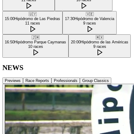
🇺🇾
🇻🇪
15:00
Hipódromo de Las Piedras
17:30
Hipódromo de Valencia
11
races
9
races
🇯🇲
🇲🇽
16:50
Hipódromo Parque Caymanas
20:00
Hipódromo de las Américas
10
races
9
races
NEWS
Previews
Race Reports
Professionals
Group Classics