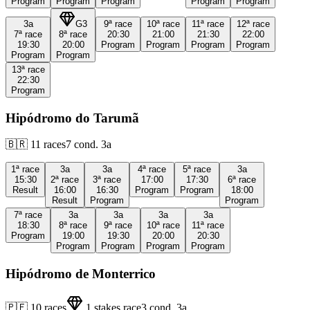
Program
Program
Program
Program
Program
3a
G3
9ª
race
10ª
race
11ª
race
12ª
race
7ª
race
8ª
race
20:30
21:00
21:30
22:00
19:30
20:00
Program
Program
Program
Program
Program
Program
13ª
race
22:30
Program
Hipódromo do Tarumã
🇧🇷
11
races
7
cond.
3a
1ª
race
3a
3a
4ª
race
5ª
race
3a
15:30
2ª
race
3ª
race
17:00
17:30
6ª
race
Result
16:00
16:30
Program
Program
18:00
Result
Program
Program
7ª
race
3a
3a
3a
3a
18:30
8ª
race
9ª
race
10ª
race
11ª
race
Program
19:00
19:30
20:00
20:30
Program
Program
Program
Program
Hipódromo de Monterrico
🇵🇪
10
races
1
stakes race
3
cond.
3a