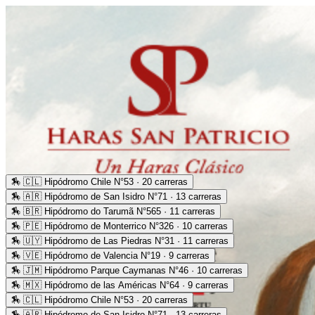
🏇
🇨🇱 Hipódromo Chile N°53 · 20 carreras
🏇
🇦🇷 Hipódromo de San Isidro N°71 · 13 carreras
🏇
🇧🇷 Hipódromo do Tarumã N°565 · 11 carreras
🏇
🇵🇪 Hipódromo de Monterrico N°326 · 10 carreras
🏇
🇺🇾 Hipódromo de Las Piedras N°31 · 11 carreras
🏇
🇻🇪 Hipódromo de Valencia N°19 · 9 carreras
🏇
🇯🇲 Hipódromo Parque Caymanas N°46 · 10 carreras
🏇
🇲🇽 Hipódromo de las Américas N°64 · 9 carreras
🏇
🇨🇱 Hipódromo Chile N°53 · 20 carreras
🏇
🇦🇷 Hipódromo de San Isidro N°71 · 13 carreras