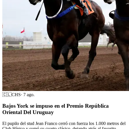
🇨🇱
CHS
·
7 ago.
Bajos York se impuso en el Premio República
Oriental Del Uruguay
El pupilo del stud Jean Franco cerró con fuerza los 1.000 metros del
Club Hípico y sumó su cuarto clásico, dejando atrás al favorito