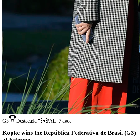
G3
Destacada
🇦🇷
PAL
·
7 ago.
Kopke wins the República Federativa de Brasil (G3)
at Palermo