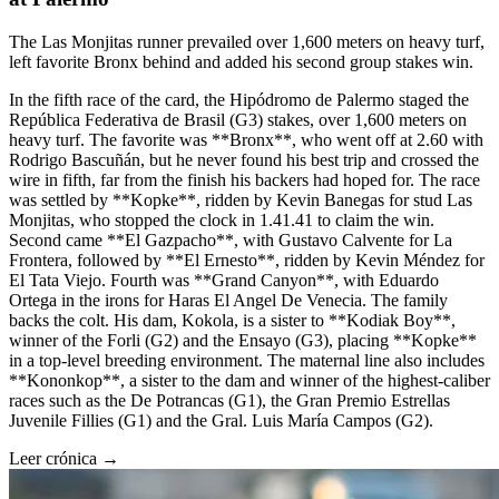
The Las Monjitas runner prevailed over 1,600 meters on heavy turf,
left favorite Bronx behind and added his second group stakes win.
In the fifth race of the card, the Hipódromo de Palermo staged the
República Federativa de Brasil (G3) stakes, over 1,600 meters on
heavy turf. The favorite was **Bronx**, who went off at 2.60 with
Rodrigo Bascuñán, but he never found his best trip and crossed the
wire in fifth, far from the finish his backers had hoped for. The race
was settled by **Kopke**, ridden by Kevin Banegas for stud Las
Monjitas, who stopped the clock in 1.41.41 to claim the win.
Second came **El Gazpacho**, with Gustavo Calvente for La
Frontera, followed by **El Ernesto**, ridden by Kevin Méndez for
El Tata Viejo. Fourth was **Grand Canyon**, with Eduardo
Ortega in the irons for Haras El Angel De Venecia. The family
backs the colt. His dam, Kokola, is a sister to **Kodiak Boy**,
winner of the Forli (G2) and the Ensayo (G3), placing **Kopke**
in a top-level breeding environment. The maternal line also includes
**Kononkop**, a sister to the dam and winner of the highest-caliber
races such as the De Potrancas (G1), the Gran Premio Estrellas
Juvenile Fillies (G1) and the Gral. Luis María Campos (G2).
Leer crónica →