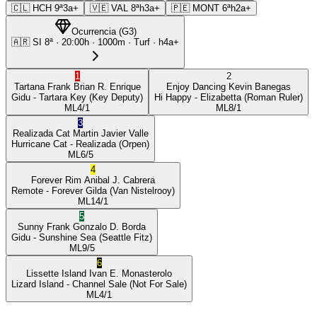
🇨🇱
HCH
9ª
3a+
🇻🇪
VAL
8ª
h3a+
🇵🇪
MONT
6ª
h2a+
Ocurrencia
(
G3
)
🇦🇷
SI
8ª
·
20:00
h ·
1000m
· Turf
·
h4a+
1
2
Tartana Frank
Brian R. Enrique
Enjoy Dancing
Kevin Banegas
Gidu
- Tartara Key
(Key Deputy)
Hi Happy
- Elizabetta
(Roman Ruler)
ML
4/1
ML
8/1
3
Realizada Cat
Martin Javier Valle
Hurricane Cat
- Realizada
(Orpen)
ML
6/5
4
Forever Rim
Anibal J. Cabrera
Remote
- Forever Gilda
(Van Nistelrooy)
ML
14/1
5
Sunny Frank
Gonzalo D. Borda
Gidu
- Sunshine Sea
(Seattle Fitz)
ML
9/5
6
Lissette Island
Ivan E. Monasterolo
Lizard Island
- Channel Sale
(Not For Sale)
ML
4/1