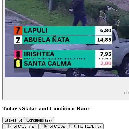
El 
Today's Stakes and Conditions Races
Stakes (6)
Conditions (27)
🇦🇷
SI
8ª
G3
h4a+
🇦🇷
SI
6ª
L
3a
🇨🇱
HCH
11ª
L
h3a