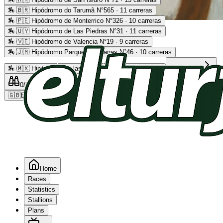
🏇
🇧🇷 Hipódromo do Tarumã N°565 · 11 carreras
🏇
🇵🇪 Hipódromo de Monterrico N°326 · 10 carreras
Advertising
🏇
🇺🇾 Hipódromo de Las Piedras N°31 · 11 carreras
🏇
🇻🇪 Hipódromo de Valencia N°19 · 9 carreras
🏇
🇯🇲 Hipódromo Parque Caymanas N°46 · 10 carreras
🏇
🇲🇽 Hipódromo de las Américas N°64 · 9 carreras
Read more
0
/2
0
/5
0
🇬🇧
EN
Home
Races
Statistics
Stallions
Plans