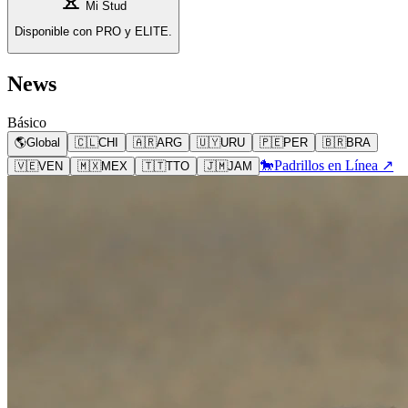
Mi Stud
Disponible con PRO y ELITE.
News
Básico
🌎
Global
🇨🇱
CHI
🇦🇷
ARG
🇺🇾
URU
🇵🇪
PER
🇧🇷
BRA
🐎
Padrillos en Línea ↗
🇻🇪
VEN
🇲🇽
MEX
🇹🇹
TTO
🇯🇲
JAM