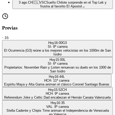
3 ago.
CH
🇨🇱
VSC
Sueño Chilote sorprende en el Top Lek y
frustra al favorito El Apostol
→
Previas
·
16
Hoy
16:00
G3
SI
·
8
ª carrera
El Ocurrencia (G3) reúne a los mejores velocistas en los 1000m de San
Isidro
Hoy
15:00
L
SI
·
6
ª carrera
Propietarios: November Rain y Listen renuevan su duelo en los 1000 de
San Isidro
Hoy
16:44
L
HCH
·
11
ª carrera
Espiritu Maya y Alta Gama animan el clásico Coronel Santiago Bueras
Hoy
15:52
CH
HCH
·
9
ª carrera
Referendum Joke y Celtic Dad encabezan el Hernán Canata Valenzuela
Hoy
16:35
VAL
·
8
ª carrera
Stella Cadente y Chipis Time animan el Independencia de Venezuela
en Valencia