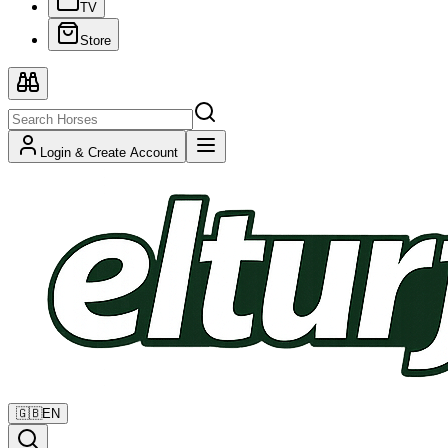
TV
Store
Login & Create Account
🇬🇧
EN