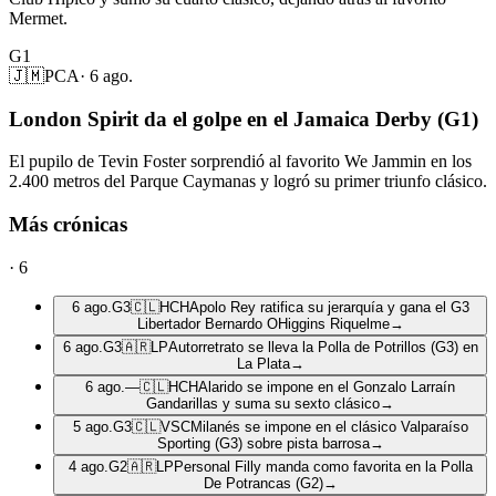
Mermet.
G1
🇯🇲
PCA
·
6 ago.
London Spirit da el golpe en el Jamaica Derby (G1)
El pupilo de Tevin Foster sorprendió al favorito We Jammin en los
2.400 metros del Parque Caymanas y logró su primer triunfo clásico.
Más crónicas
·
6
6 ago.
G3
🇨🇱
HCH
Apolo Rey ratifica su jerarquía y gana el G3
Libertador Bernardo OHiggins Riquelme
→
6 ago.
G3
🇦🇷
LP
Autorretrato se lleva la Polla de Potrillos (G3) en
La Plata
→
6 ago.
—
🇨🇱
HCH
Alarido se impone en el Gonzalo Larraín
Gandarillas y suma su sexto clásico
→
5 ago.
G3
🇨🇱
VSC
Milanés se impone en el clásico Valparaíso
Sporting (G3) sobre pista barrosa
→
4 ago.
G2
🇦🇷
LP
Personal Filly manda como favorita en la Polla
De Potrancas (G2)
→