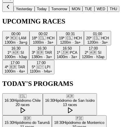
Yesterday
Today
Tomorrow
MON
TUE
WED
THU
UPCOMING RACES
00:00
00:02
00:31
01:00
9ª
🇲🇽
LAM
18ª
🇨🇱
HCH
19ª
🇨🇱
HCH
20ª
🇨🇱
HCH
1300m
·
3a+g
1000m
·
3a+
1200m
·
3a+
1200m
·
3a+
16:30
16:30
16:50
17:00
1ª
🇦🇷
SI
3ª
🇧🇷
TAR
1ª
🇯🇲
PCA
2ª
🇦🇷
SI
1000m
·
h3ap
1380m
·
3a+
1400m
·
3a+
1200m
·
h3ap
17:00
17:00
4ª
🇧🇷
TAR
5ª
🇺🇾
LPI
1000m
·
4a+
1100m
·
h4a+
TODAY'S PROGRAMS
🇨🇱
🇦🇷
16:30
Hipódromo Chile
16:30
Hipódromo de San Isidro
20
races
13
races
🇧🇷
🇵🇪
15:30
Hipódromo do Tarumã
18:30
Hipódromo de Monterrico
11
races
10
races