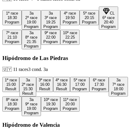
1ª
race
3a
3a
4ª
race
5ª
race
CL
18:30
2ª
race
3ª
race
19:50
20:15
6ª
race
Program
19:00
19:25
Program
Program
20:40
Program
Program
Program
7ª
race
3a
9ª
race
10ª
race
21:10
8ª
race
22:00
22:25
Program
21:35
Program
Program
Program
Hipódromo de Las Piedras
🇺🇾
11
races
3
cond.
3a
1ª
race
3a
3ª
race
4ª
race
5ª
race
6ª
race
3a
15:00
2ª
race
16:00
16:30
17:00
17:30
7ª
race
Result
15:30
Result
Result
Program
Program
18:00
Result
Program
8ª
race
3a
10ª
race
11ª
race
18:30
9ª
race
19:30
20:00
Program
19:00
Program
Program
Program
Hipódromo de Valencia