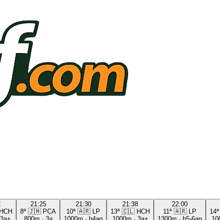
2
21:25
21:30
21:38
22:00
HCH
8ª
🇯🇲
PCA
10ª
🇦🇷
LP
13ª
🇨🇱
HCH
11ª
🇦🇷
LP
14ª
3a+
800m
·
3a
1000m
·
h4ag
1000m
·
3a+
1300m
·
h5-6ap
10