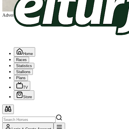
Advertising
Home
Races
Statistics
Stallions
Plans
TV
Store