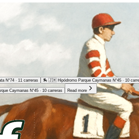
ta N°74 · 11 carreras
🏇
🇯🇲 Hipódromo Parque Caymanas N°45 · 10 carr
rque Caymanas N°45 · 10 carreras
Read more