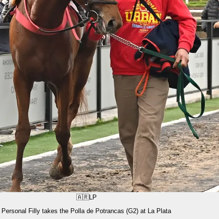
🇦🇷
LP
Personal Filly takes the Polla de Potrancas (G2) at La Plata