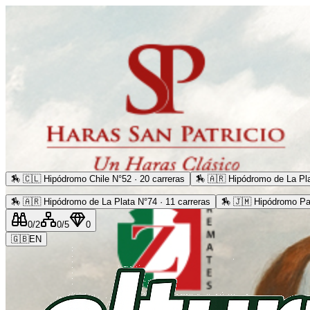
🏇
🇨🇱 Hipódromo Chile N°52 · 20 carreras
🏇
🇦🇷 Hipódromo de La Pla
🏇
🇦🇷 Hipódromo de La Plata N°74 · 11 carreras
🏇
🇯🇲 Hipódromo Pa
0
/2
0
/5
0
🇬🇧
EN