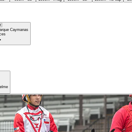

arque Caymanas
ces
uelme