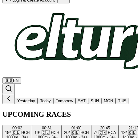
Login & Create Account
🇬🇧
EN
Yesterday
Today
Tomorrow
SAT
SUN
MON
TUE
UPCOMING RACES
00:02
00:31
01:00
20:45
21:1
18ª
🇨🇱
HCH
19ª
🇨🇱
HCH
20ª
🇨🇱
HCH
7ª
🇯🇲
PCA
12ª
🇨🇱
1000m
·
3a+
1000m
·
3a+
1000m
·
3a+
1000m
·
3a+
1400m
·