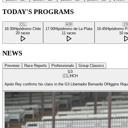
TODAY'S PROGRAMS
🇨🇱
🇦🇷
🇯
16:30
Hipódromo Chile
17:00
Hipódromo de La Plata
16:45
Hipódromo P
20
races
11
races
10
ra
NEWS
Previews
Race Reports
Professionals
Group Classics
G3
🇨🇱
HCH
Apolo Rey confirms his class in the G3 Libertador Bernardo OHiggins Riq