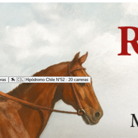
eras
🏇
🇨🇱 Hipódromo Chile N°52 · 20 carreras