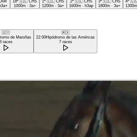
LAM
18ª
🇨🇱
CHS
1ª
🇨🇱
CHS
2ª
🇨🇱
CHS
3ª
🇨🇱
CHS
4ª
🇨
h3a+
1000m
·
3a+
1200m
·
3a+
1600m
·
h3ap
1800m
·
3a+
1300
🇺🇾
🇲🇽
dromo de Maroñas
22:00
Hipódromo de las Américas
8
races
7
races