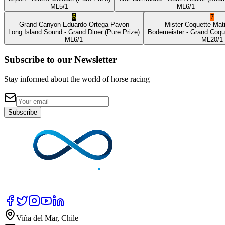
ML
5/1
ML
6/1
6
7
Grand Canyon
Eduardo Ortega Pavon
Mister Coquette
Mat
Long Island Sound
- Grand Diner
(Pure Prize)
Bodemeister
- Grand Coqu
ML
6/1
ML
20/1
Subscribe to our Newsletter
Stay informed about the world of horse racing
Subscribe
Viña del Mar, Chile