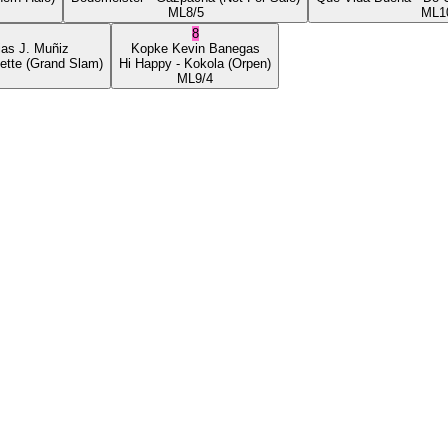
ML
8/5
ML
1
8
ias J. Muñiz
Kopke
Kevin Banegas
ette
(Grand Slam)
Hi Happy
- Kokola
(Orpen)
ML
9/4