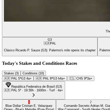
The
G3
🇦🇷
PAL
Clásico Ricardo P. Sauze (G3): Palermo's mile opens its chapter
Palermo
Today's Stakes and Conditions Races
Stakes (3)
Conditions (10)
🇦🇷
PAL
5ª
G3
4a+
🇦🇷
PAL
8ª
G3
h4a+
🇨🇱
CHS
9ª
3a+
Republica Federativa de Brasil
(
G3
)
🇦🇷
PAL
5ª
·
19:30
h ·
1600m
· Turf
·
4a+
1
2
Blue Dollar
Cristian E. Velazquez
Comando Secreto
Adrian M. Gia
Orpen
- Blue's Melodie
(Pure Prize)
War Command
- South Healer
(South