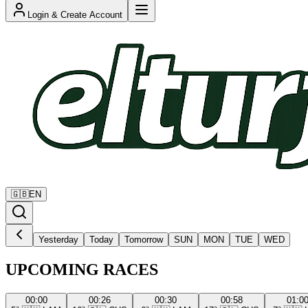
Login & Create Account
🇬🇧
EN
Yesterday
Today
Tomorrow
SUN
MON
TUE
WED
UPCOMING RACES
00:00
00:26
00:30
00:58
01:0