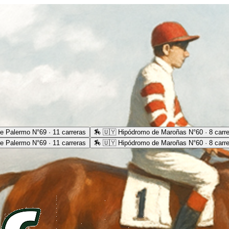
e Palermo N°69 · 11 carreras
🏇
🇺🇾 Hipódromo de Maroñas N°60 · 8 carr
e Palermo N°69 · 11 carreras
🏇
🇺🇾 Hipódromo de Maroñas N°60 · 8 carr