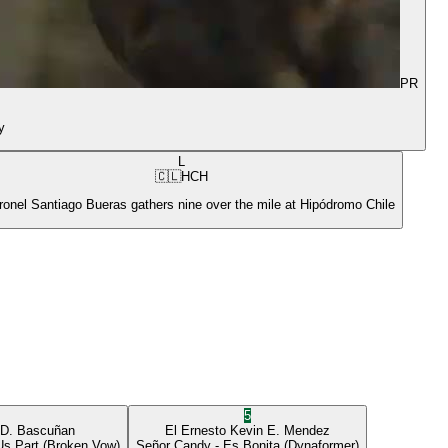
PR
y
L
🇨🇱
HCH
ronel Santiago Bueras gathers nine over the mile at Hipódromo Chile
5
 D. Bascuñan
El Ernesto
Kevin E. Mendez
Us Part
(Broken Vow)
Señor Candy
- Es Bonita
(Dynaformer)