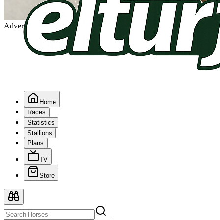
Advertising
Home
Races
Statistics
Stallions
Plans
TV
Store