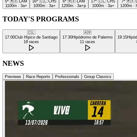
5ª
🇲🇽
LAM
16ª
🇨🇱
CHS
6ª
🇲🇽
LAM
17ª
🇨🇱
CHS
7ª
🇲🇽
1100m
·
3a+
1000m
·
3a+
1200m
·
3a+p
1000m
·
3a+
1200m
·
TODAY'S PROGRAMS
🇨🇱
🇦🇷
17:00
Club Hípico de Santiago
17:30
Hipódromo de Palermo
19:15
Hipó
18
races
11
races
NEWS
Previews
Race Reports
Professionals
Group Classics