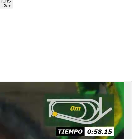

CHS
m
·
3a+