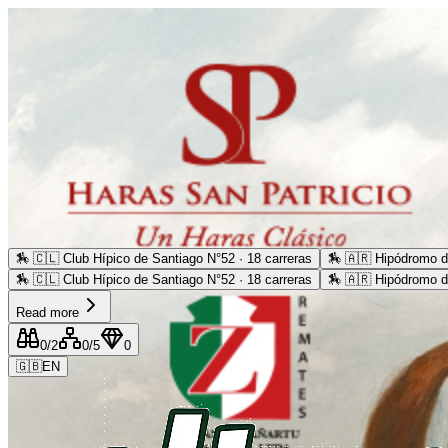
🏇
🇨🇱 Club Hípico de Santiago N°52 · 18 carreras
🏇
🇦🇷 Hipódromo d
🏇
🇨🇱 Club Hípico de Santiago N°52 · 18 carreras
🏇
🇦🇷 Hipódromo d
Read more
0
/2
0
/5
0
🇬🇧
EN