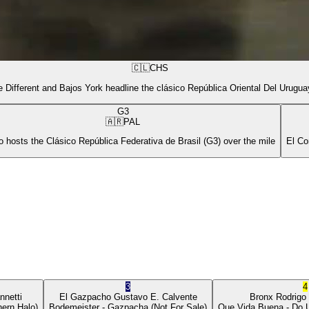
🇨🇱
CHS
 Different and Bajos York headline the clásico República Oriental Del Urugua
G3
🇦🇷
PAL
 hosts the Clásico República Federativa de Brasil (G3) over the mile
El Co
3
4
nnetti
El Gazpacho
Gustavo E. Calvente
Bronx
Rodrigo
ern Halo)
Bodemeister
- Gazpacha
(Not For Sale)
Que Vida Buena
- Do 