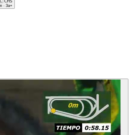
🇱
CHS
m
·
3a+