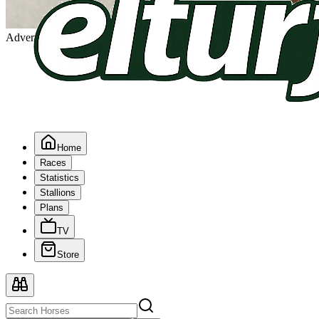
Advertising
Home
Races
Statistics
Stallions
Plans
TV
Store