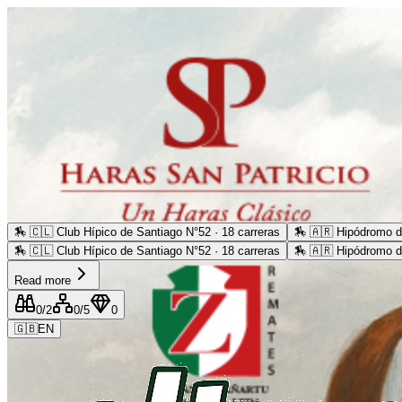
🏇
🇨🇱 Club Hípico de Santiago N°52 · 18 carreras
🏇
🇦🇷 Hipódromo d
🏇
🇨🇱 Club Hípico de Santiago N°52 · 18 carreras
🏇
🇦🇷 Hipódromo d
Read more
0
/2
0
/5
0
🇬🇧
EN