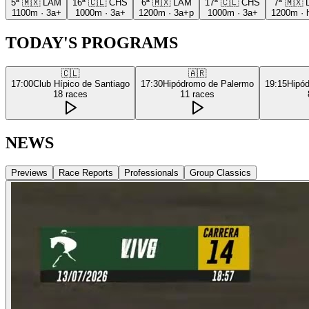
5ª
🇲🇽
LAM
16ª
🇨🇱
CHS
6ª
🇲🇽
LAM
17ª
🇨🇱
CHS
7ª
🇲🇽
1100m
·
3a+
1000m
·
3a+
1200m
·
3a+p
1000m
·
3a+
1200m
·
TODAY'S PROGRAMS
🇨🇱
🇦🇷
17:00
Club Hípico de Santiago
17:30
Hipódromo de Palermo
19:15
Hipó
18
races
11
races
NEWS
Previews
Race Reports
Professionals
Group Classics