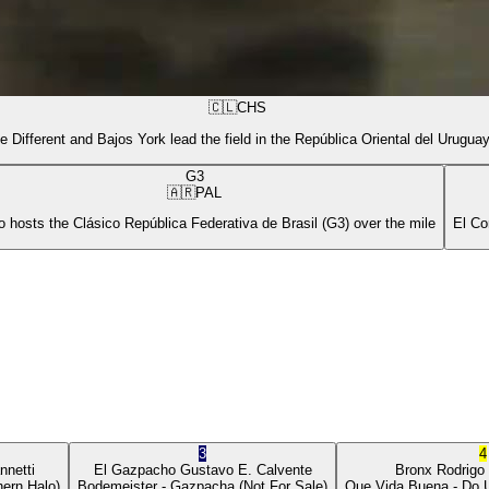
🇨🇱
CHS
e Different and Bajos York lead the field in the República Oriental del Urugua
G3
🇦🇷
PAL
 hosts the Clásico República Federativa de Brasil (G3) over the mile
El Co
3
4
nnetti
El Gazpacho
Gustavo E. Calvente
Bronx
Rodrigo
ern Halo)
Bodemeister
- Gazpacha
(Not For Sale)
Que Vida Buena
- Do 