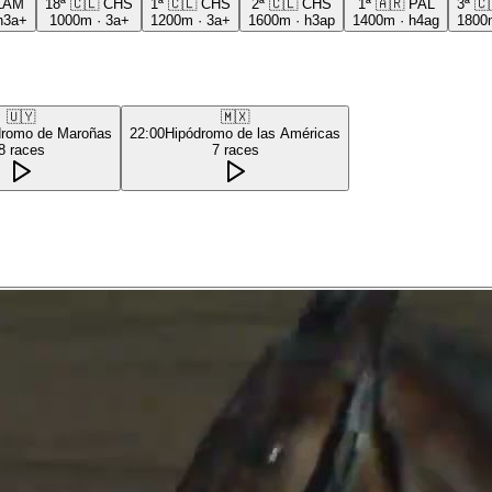
LAM
18ª
🇨🇱
CHS
1ª
🇨🇱
CHS
2ª
🇨🇱
CHS
1ª
🇦🇷
PAL
3ª
🇨
h3a+
1000m
·
3a+
1200m
·
3a+
1600m
·
h3ap
1400m
·
h4ag
1800
🇺🇾
🇲🇽
dromo de Maroñas
22:00
Hipódromo de las Américas
8
races
7
races