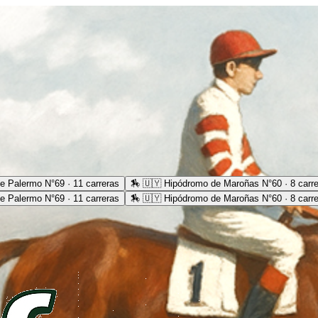
e Palermo N°69 · 11 carreras
🏇
🇺🇾 Hipódromo de Maroñas N°60 · 8 carr
e Palermo N°69 · 11 carreras
🏇
🇺🇾 Hipódromo de Maroñas N°60 · 8 carr