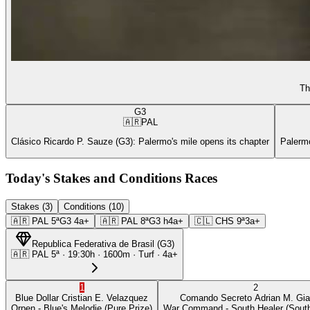
Th
G3
🇦🇷
PAL
Clásico Ricardo P. Sauze (G3): Palermo's mile opens its chapter
Palermo
Today's Stakes and Conditions Races
Stakes (3)
Conditions (10)
🇦🇷
PAL
5ª
G3
4a+
🇦🇷
PAL
8ª
G3
h4a+
🇨🇱
CHS
9ª
3a+
Republica Federativa de Brasil
(
G3
)
🇦🇷
PAL
5ª
·
19:30
h ·
1600m
· Turf
·
4a+
1
2
Blue Dollar
Cristian E. Velazquez
Comando Secreto
Adrian M. Gia
Orpen
- Blue's Melodie
(Pure Prize)
War Command
- South Healer
(South