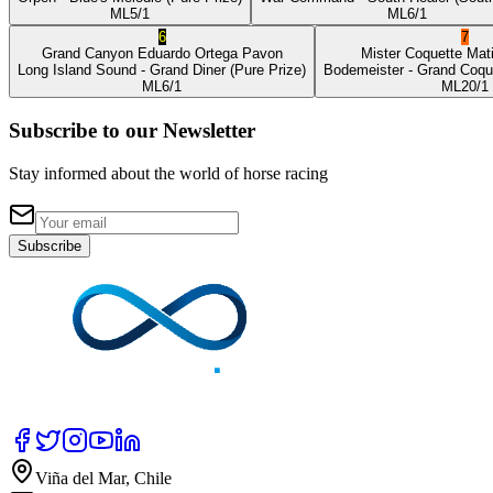
ML
5/1
ML
6/1
6
7
Grand Canyon
Eduardo Ortega Pavon
Mister Coquette
Mat
Long Island Sound
- Grand Diner
(Pure Prize)
Bodemeister
- Grand Coqu
ML
6/1
ML
20/1
Subscribe to our Newsletter
Stay informed about the world of horse racing
Subscribe
Viña del Mar, Chile