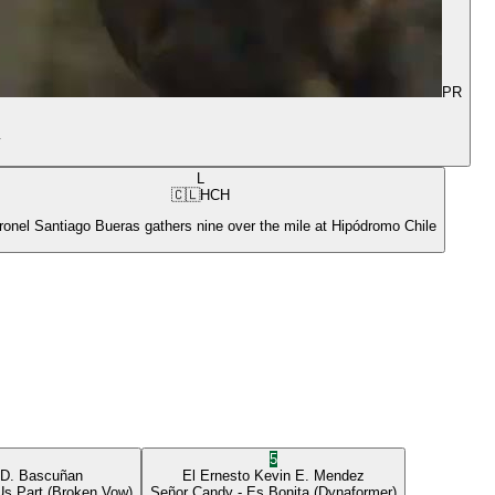
PR
y
L
🇨🇱
HCH
ronel Santiago Bueras gathers nine over the mile at Hipódromo Chile
5
 D. Bascuñan
El Ernesto
Kevin E. Mendez
Us Part
(Broken Vow)
Señor Candy
- Es Bonita
(Dynaformer)