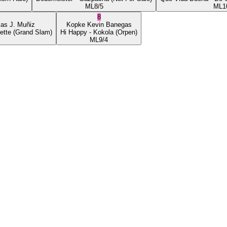
ML
8/5
ML
1
8
ias J. Muñiz
Kopke
Kevin Banegas
ette
(Grand Slam)
Hi Happy
- Kokola
(Orpen)
ML
9/4