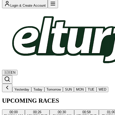
Login & Create Account
🇬🇧
EN
Yesterday
Today
Tomorrow
SUN
MON
TUE
WED
UPCOMING RACES
00:00
00:26
00:30
00:58
01:0