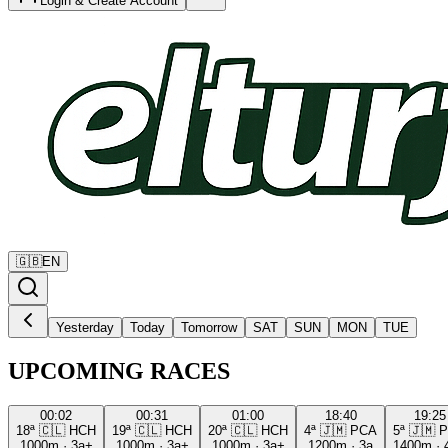
Login & Create Account
🇬🇧
EN
Yesterday
Today
Tomorrow
SAT
SUN
MON
TUE
UPCOMING RACES
00:02
00:31
01:00
18:40
19:25
18ª
🇨🇱
HCH
19ª
🇨🇱
HCH
20ª
🇨🇱
HCH
4ª
🇯🇲
PCA
5ª
🇯🇲
P
1000m
·
3a+
1000m
·
3a+
1000m
·
3a+
1200m
·
3a
1400m
·