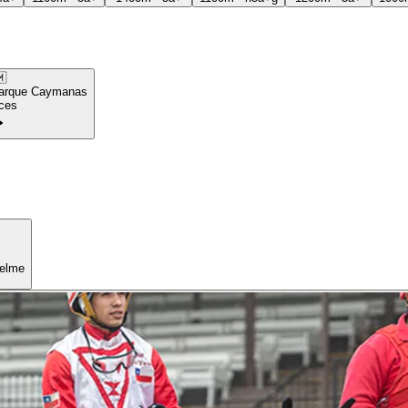

arque Caymanas
ces
uelme