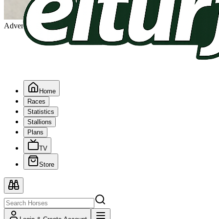
Advertising
Home
Races
Statistics
Stallions
Plans
TV
Store