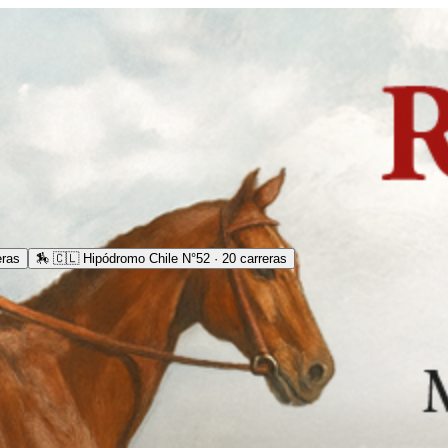
eras
🏇
🇨🇱 Hipódromo Chile N°52 · 20 carreras