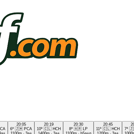
20:05
20:19
20:30
20:45
2
CA
6ª
🇯🇲
PCA
10ª
🇨🇱
HCH
8ª
🇦🇷
LP
11ª
🇨🇱
HCH
7ª
🇯
4a+
1100m
·
3a+
1400m
·
3a+
1100m
·
h5a+g
1200m
·
3a+
1000