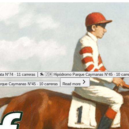
ta N°74 · 11 carreras
🏇
🇯🇲 Hipódromo Parque Caymanas N°45 · 10 carr
rque Caymanas N°45 · 10 carreras
Read more