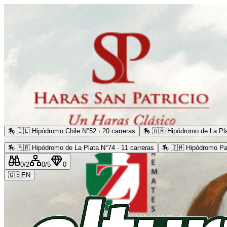
🏇
🇨🇱 Hipódromo Chile N°52 · 20 carreras
🏇
🇦🇷 Hipódromo de La Pla
🏇
🇦🇷 Hipódromo de La Plata N°74 · 11 carreras
🏇
🇯🇲 Hipódromo Pa
0
/2
0
/5
0
🇬🇧
EN