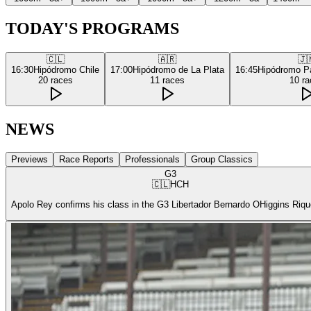
TODAY'S PROGRAMS
🇨🇱
🇦🇷
🇯
16:30
Hipódromo Chile
17:00
Hipódromo de La Plata
16:45
Hipódromo P
20
races
11
races
10
ra
NEWS
Previews
Race Reports
Professionals
Group Classics
G3
🇨🇱
HCH
Apolo Rey confirms his class in the G3 Libertador Bernardo OHiggins Riq