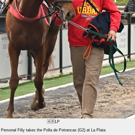
🇦🇷
LP
Personal Filly takes the Polla de Potrancas (G2) at La Plata