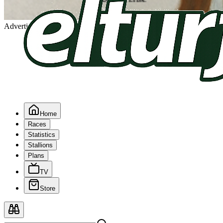
Advertising
Home
Races
Statistics
Stallions
Plans
TV
Store