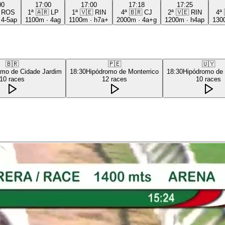
00
17:00
17:00
17:18
17:25
ROS
1ª
🇦🇷
LP
1ª
🇻🇪
RIN
4ª
🇧🇷
CJ
2ª
🇻🇪
RIN
4ª
·
4-5ap
1100m
·
4ag
1100m
·
h7a+
2000m
·
4a+g
1200m
·
h4ap
130
🇧🇷
🇵🇪
🇺🇾
omo de Cidade Jardim
18:30
Hipódromo de Monterrico
18:30
Hipódromo de
10
races
12
races
10
races