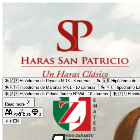
🏇
🇦🇷 Hipódromo de Rosario N°13 · 8 carreras
🏇
🇦🇷 Hipódromo de La
🏇
🇺🇾 Hipódromo de Maroñas N°61 · 10 carreras
🏇
🇻🇪 Hipódromo La
🏇
🇧🇷 Hipódromo de Cidade Jardim N°584 · 10 carreras
🏇
🇵🇪 Hipódr
Read more
0
/2
0
/5
0
🇬🇧
EN