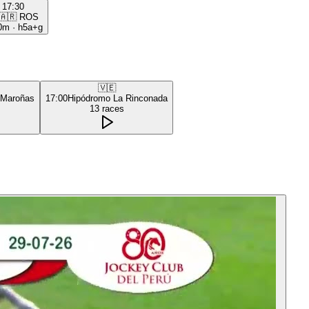
17:30
🇦🇷
ROS
0m
·
h5a+g
🇻🇪
 Maroñas
17:00
Hipódromo La Rinconada
13
races