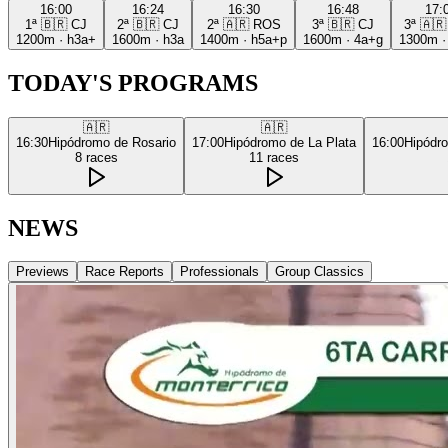
16:00
16:24
16:30
16:48
17:
1ª
🇧🇷
CJ
2ª
🇧🇷
CJ
2ª
🇦🇷
ROS
3ª
🇧🇷
CJ
3ª
🇦🇷
1200m
·
h3a+
1600m
·
h3a
1400m
·
h5a+p
1600m
·
4a+g
1300m
TODAY'S PROGRAMS
🇦🇷
🇦🇷
16:30
Hipódromo de Rosario
17:00
Hipódromo de La Plata
16:00
Hipódr
8
races
11
races
NEWS
Previews
Race Reports
Professionals
Group Classics