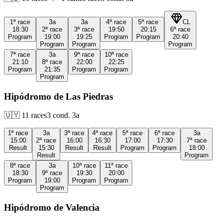
1ª
race
3a
3a
4ª
race
5ª
race
CL
18:30
2ª
race
3ª
race
19:50
20:15
6ª
race
Program
19:00
19:25
Program
Program
20:40
Program
Program
Program
7ª
race
3a
9ª
race
10ª
race
21:10
8ª
race
22:00
22:25
Program
21:35
Program
Program
Program
Hipódromo de Las Piedras
🇺🇾
11
races
3
cond.
3a
1ª
race
3a
3ª
race
4ª
race
5ª
race
6ª
race
3a
15:00
2ª
race
16:00
16:30
17:00
17:30
7ª
race
Result
15:30
Result
Result
Program
Program
18:00
Result
Program
8ª
race
3a
10ª
race
11ª
race
18:30
9ª
race
19:30
20:00
Program
19:00
Program
Program
Program
Hipódromo de Valencia