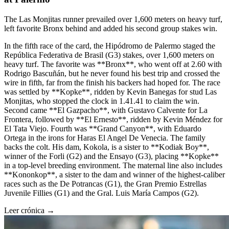
The Las Monjitas runner prevailed over 1,600 meters on heavy turf,
left favorite Bronx behind and added his second group stakes win.
In the fifth race of the card, the Hipódromo de Palermo staged the
República Federativa de Brasil (G3) stakes, over 1,600 meters on
heavy turf. The favorite was **Bronx**, who went off at 2.60 with
Rodrigo Bascuñán, but he never found his best trip and crossed the
wire in fifth, far from the finish his backers had hoped for. The race
was settled by **Kopke**, ridden by Kevin Banegas for stud Las
Monjitas, who stopped the clock in 1.41.41 to claim the win.
Second came **El Gazpacho**, with Gustavo Calvente for La
Frontera, followed by **El Ernesto**, ridden by Kevin Méndez for
El Tata Viejo. Fourth was **Grand Canyon**, with Eduardo
Ortega in the irons for Haras El Angel De Venecia. The family
backs the colt. His dam, Kokola, is a sister to **Kodiak Boy**,
winner of the Forli (G2) and the Ensayo (G3), placing **Kopke**
in a top-level breeding environment. The maternal line also includes
**Kononkop**, a sister to the dam and winner of the highest-caliber
races such as the De Potrancas (G1), the Gran Premio Estrellas
Juvenile Fillies (G1) and the Gral. Luis María Campos (G2).
Leer crónica →