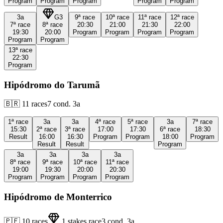
Program
Program
Program
Program
Program
3a
G3
9ª
race
10ª
race
11ª
race
12ª
race
7ª
race
8ª
race
20:30
21:00
21:30
22:00
19:30
20:00
Program
Program
Program
Program
Program
Program
13ª
race
22:30
Program
Hipódromo do Tarumã
🇧🇷
11
races
7
cond.
3a
1ª
race
3a
3a
4ª
race
5ª
race
3a
7ª
race
15:30
2ª
race
3ª
race
17:00
17:30
6ª
race
18:30
Result
16:00
16:30
Program
Program
18:00
Program
Result
Result
Program
3a
3a
3a
3a
8ª
race
9ª
race
10ª
race
11ª
race
19:00
19:30
20:00
20:30
Program
Program
Program
Program
Hipódromo de Monterrico
🇵🇪
10
races
1
stakes race
3
cond.
3a