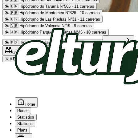
🏇
🇧🇷 Hipódromo do Tarumã N°565 · 11 carreras
🏇
🇵🇪 Hipódromo de Monterrico N°326 · 10 carreras
Advertising
🏇
🇺🇾 Hipódromo de Las Piedras N°31 · 11 carreras
🏇
🇻🇪 Hipódromo de Valencia N°19 · 9 carreras
🏇
🇯🇲 Hipódromo Parque Caymanas N°46 · 10 carreras
🏇
🇲🇽 Hipódromo de las Américas N°64 · 9 carreras
Read more
0
/2
0
/5
0
🇬🇧
EN
Home
Races
Statistics
Stallions
Plans