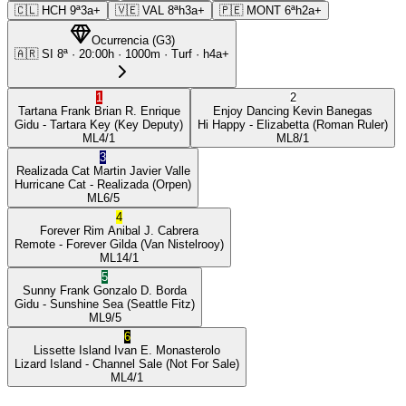
🇨🇱
HCH
9ª
3a+
🇻🇪
VAL
8ª
h3a+
🇵🇪
MONT
6ª
h2a+
Ocurrencia
(
G3
)
🇦🇷
SI
8ª
·
20:00
h ·
1000m
· Turf
·
h4a+
1
2
Tartana Frank
Brian R. Enrique
Enjoy Dancing
Kevin Banegas
Gidu
- Tartara Key
(Key Deputy)
Hi Happy
- Elizabetta
(Roman Ruler)
ML
4/1
ML
8/1
3
Realizada Cat
Martin Javier Valle
Hurricane Cat
- Realizada
(Orpen)
ML
6/5
4
Forever Rim
Anibal J. Cabrera
Remote
- Forever Gilda
(Van Nistelrooy)
ML
14/1
5
Sunny Frank
Gonzalo D. Borda
Gidu
- Sunshine Sea
(Seattle Fitz)
ML
9/5
6
Lissette Island
Ivan E. Monasterolo
Lizard Island
- Channel Sale
(Not For Sale)
ML
4/1