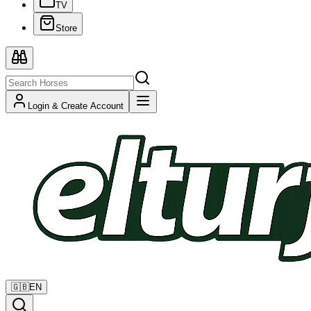
TV
Store
Login & Create Account
🇬🇧
EN