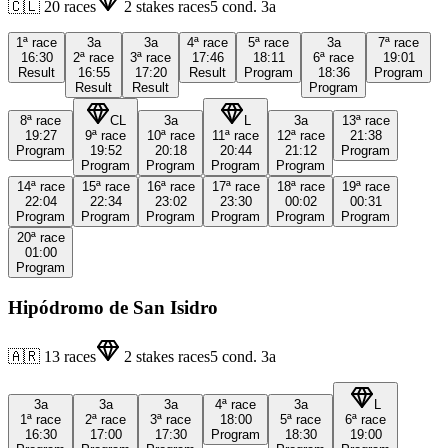
🇨🇱
20
races
2
stakes races
5
cond.
3a
1ª
race
3a
3a
4ª
race
5ª
race
3a
7ª
race
16:30
2ª
race
3ª
race
17:46
18:11
6ª
race
19:01
Result
16:55
17:20
Result
Program
18:36
Program
Result
Result
Program
8ª
race
CL
3a
L
3a
13ª
race
19:27
9ª
race
10ª
race
11ª
race
12ª
race
21:38
Program
19:52
20:18
20:44
21:12
Program
Program
Program
Program
Program
14ª
race
15ª
race
16ª
race
17ª
race
18ª
race
19ª
race
22:04
22:34
23:02
23:30
00:02
00:31
Program
Program
Program
Program
Program
Program
20ª
race
01:00
Program
Hipódromo de San Isidro
🇦🇷
13
races
2
stakes races
5
cond.
3a
3a
3a
3a
4ª
race
3a
L
1ª
race
2ª
race
3ª
race
18:00
5ª
race
6ª
race
16:30
17:00
17:30
Program
18:30
19:00