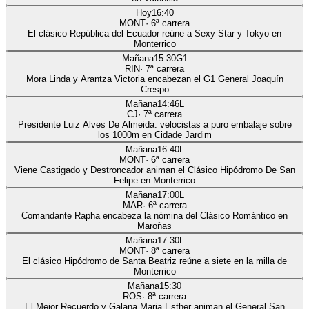
Hoy
16:40
MONT
·
6
ª carrera
El clásico República del Ecuador reúne a Sexy Star y Tokyo en
Monterrico
Mañana
15:30
G1
RIN
·
7
ª carrera
Mora Linda y Arantza Victoria encabezan el G1 General Joaquín
Crespo
Mañana
14:46
L
CJ
·
7
ª carrera
Presidente Luiz Alves De Almeida: velocistas a puro embalaje sobre
los 1000m en Cidade Jardim
Mañana
16:40
L
MONT
·
6
ª carrera
Viene Castigado y Destroncador animan el Clásico Hipódromo De San
Felipe en Monterrico
Mañana
17:00
L
MAR
·
6
ª carrera
Comandante Rapha encabeza la nómina del Clásico Romántico en
Maroñas
Mañana
17:30
L
MONT
·
8
ª carrera
El clásico Hipódromo de Santa Beatriz reúne a siete en la milla de
Monterrico
Mañana
15:30
ROS
·
8
ª carrera
El Mejor Recuerdo y Galana Maria Esther animan el General San