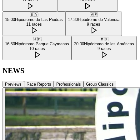
🇺🇾
🇻🇪
15:00
Hipódromo de Las Piedras
17:30
Hipódromo de Valencia
11
races
9
races
🇯🇲
🇲🇽
16:50
Hipódromo Parque Caymanas
20:00
Hipódromo de las Américas
10
races
9
races
NEWS
Previews
Race Reports
Professionals
Group Classics