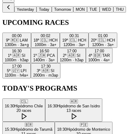
Yesterday
Today
Tomorrow
MON
TUE
WED
THU
UPCOMING RACES
00:00
00:02
00:31
01:00
9ª
🇲🇽
LAM
18ª
🇨🇱
HCH
19ª
🇨🇱
HCH
20ª
🇨🇱
HCH
1300m
·
3a+g
1000m
·
3a+
1200m
·
3a+
1200m
·
3a+
16:30
16:50
17:00
17:00
1ª
🇦🇷
SI
1ª
🇯🇲
PCA
2ª
🇦🇷
SI
4ª
🇧🇷
TAR
1000m
·
h3ap
1400m
·
3a+
1200m
·
h3ap
1000m
·
4a+
17:00
17:30
5ª
🇺🇾
LPI
3ª
🇦🇷
SI
1100m
·
h4a+
2000m
·
m3ap
TODAY'S PROGRAMS
🇨🇱
🇦🇷
16:30
Hipódromo Chile
16:30
Hipódromo de San Isidro
20
races
13
races
🇧🇷
🇵🇪
15:30
Hipódromo do Tarumã
18:30
Hipódromo de Monterrico
11
races
10
races