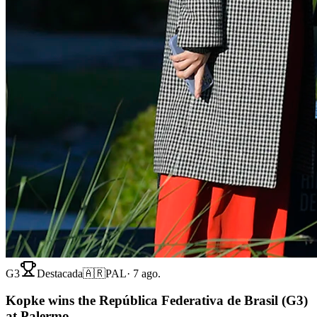
G3
Destacada
🇦🇷
PAL
·
7 ago.
Kopke wins the República Federativa de Brasil (G3)
at Palermo