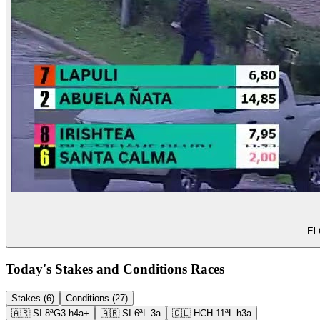
El 
Today's Stakes and Conditions Races
Stakes (6)
Conditions (27)
🇦🇷
SI
8ª
G3
h4a+
🇦🇷
SI
6ª
L
3a
🇨🇱
HCH
11ª
L
h3a