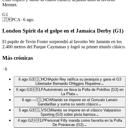
Mermet.
G1
🇯🇲
PCA
·
6 ago.
London Spirit da el golpe en el Jamaica Derby (G1)
El pupilo de Tevin Foster sorprendió al favorito We Jammin en los
2.400 metros del Parque Caymanas y logró su primer triunfo clásico.
Más crónicas
·
6
6 ago.
G3
🇨🇱
HCH
Apolo Rey ratifica su jerarquía y gana el G3
Libertador Bernardo OHiggins Riquelme
→
6 ago.
G3
🇦🇷
LP
Autorretrato se lleva la Polla de Potrillos (G3) en
La Plata
→
6 ago.
—
🇨🇱
HCH
Alarido se impone en el Gonzalo Larraín
Gandarillas y suma su sexto clásico
→
5 ago.
G3
🇨🇱
VSC
Milanés se impone en el clásico Valparaíso
Sporting (G3) sobre pista barrosa
→
4 ago.
G2
🇦🇷
LP
Personal Filly manda como favorita en la Polla
De Potrancas (G2)
→