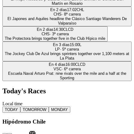
Martín en Rosario
En 2 días
17:02
CHL
CHS
·
8
ª carrera
El Japones and Aquiles headline the Clásico Santiago Wanderers De
Valparaíso
En 2 días
14:30
CLCD
CHS
·
3
ª carrera
The Protectora brings together five in the Club Hípico mile
En 3 días
15:00
L
LP
·
5
ª carrera
The Jockey Club De Azul brings sprinters together over 1,100 meters at
La Plata
En 4 días
16:00
CLCD
VSC
·
6
ª carrera
Escuela Naval Arturo Prat: nine rivals over the mile and a half at the
Sporting
Today's Races
Local time
TODAY
TOMORROW
MONDAY
Hipódromo Chile