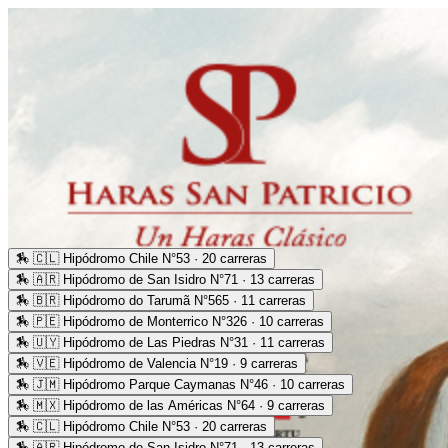
🏇
🇨🇱 Hipódromo Chile N°53 · 20 carreras
🏇
🇦🇷 Hipódromo de San Isidro N°71 · 13 carreras
🏇
🇧🇷 Hipódromo do Tarumã N°565 · 11 carreras
🏇
🇵🇪 Hipódromo de Monterrico N°326 · 10 carreras
🏇
🇺🇾 Hipódromo de Las Piedras N°31 · 11 carreras
🏇
🇻🇪 Hipódromo de Valencia N°19 · 9 carreras
🏇
🇯🇲 Hipódromo Parque Caymanas N°46 · 10 carreras
🏇
🇲🇽 Hipódromo de las Américas N°64 · 9 carreras
🏇
🇨🇱 Hipódromo Chile N°53 · 20 carreras
🏇
🇦🇷 Hipódromo de San Isidro N°71 · 13 carreras