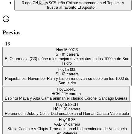
3 ago.
CH
🇨🇱
VSC
Sueño Chilote sorprende en el Top Lek y
frustra al favorito El Apostol
→
Previas
·
16
Hoy
16:00
G3
SI
·
8
ª carrera
El Ocurrencia (G3) reúne a los mejores velocistas en los 1000m de San
Isidro
Hoy
15:00
L
SI
·
6
ª carrera
Propietarios: November Rain y Listen renuevan su duelo en los 1000 de
San Isidro
Hoy
16:44
L
HCH
·
11
ª carrera
Espiritu Maya y Alta Gama animan el clásico Coronel Santiago Bueras
Hoy
15:52
CH
HCH
·
9
ª carrera
Referendum Joke y Celtic Dad encabezan el Hernán Canata Valenzuela
Hoy
16:35
VAL
·
8
ª carrera
Stella Cadente y Chipis Time animan el Independencia de Venezuela
en Valencia