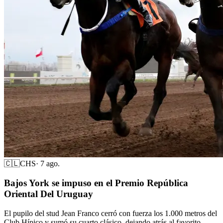
🇨🇱
CHS
·
7 ago.
Bajos York se impuso en el Premio República
Oriental Del Uruguay
El pupilo del stud Jean Franco cerró con fuerza los 1.000 metros del
Club Hípico y sumó su cuarto clásico, dejando atrás al favorito