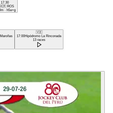
17:30
🇦🇷
ROS
0m
·
h5a+g
🇻🇪
 Maroñas
17:00
Hipódromo La Rinconada
13
races