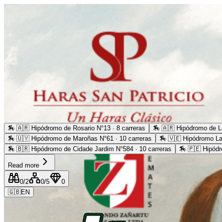
🏇
🇦🇷 Hipódromo de Rosario N°13 · 8 carreras
🏇
🇦🇷 Hipódromo de La
🏇
🇺🇾 Hipódromo de Maroñas N°61 · 10 carreras
🏇
🇻🇪 Hipódromo La
🏇
🇧🇷 Hipódromo de Cidade Jardim N°584 · 10 carreras
🏇
🇵🇪 Hipódr
Read more
0
/2
0
/5
0
🇬🇧
EN