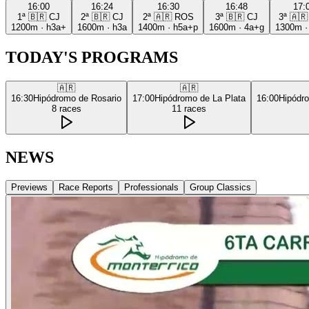
16:00
16:24
16:30
16:48
17:
1ª
🇧🇷
CJ
2ª
🇧🇷
CJ
2ª
🇦🇷
ROS
3ª
🇧🇷
CJ
3ª
🇦🇷
1200m
·
h3a+
1600m
·
h3a
1400m
·
h5a+p
1600m
·
4a+g
1300m
TODAY'S PROGRAMS
🇦🇷
🇦🇷
16:30
Hipódromo de Rosario
17:00
Hipódromo de La Plata
16:00
Hipódr
8
races
11
races
NEWS
Previews
Race Reports
Professionals
Group Classics