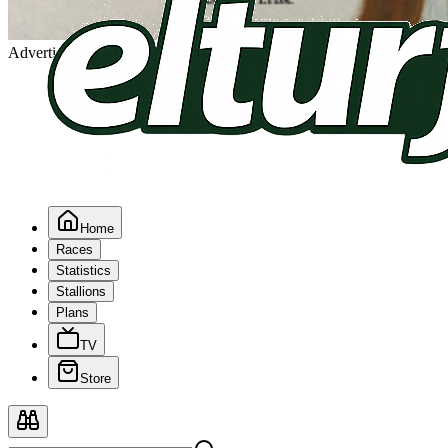
Advertising
Home
Races
Statistics
Stallions
Plans
TV
Store