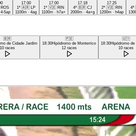
00
17:00
17:00
17:18
17:25
ROS
1ª
🇦🇷
LP
1ª
🇻🇪
RIN
4ª
🇧🇷
CJ
2ª
🇻🇪
RIN
4ª
·
4-5ap
1100m
·
4ag
1100m
·
h7a+
2000m
·
4a+g
1200m
·
h4ap
130
🇧🇷
🇵🇪
🇺🇾
omo de Cidade Jardim
18:30
Hipódromo de Monterrico
18:30
Hipódromo de
10
races
12
races
10
races