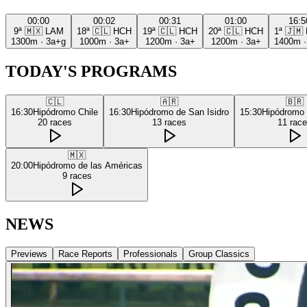
00:00
00:02
00:31
01:00
16:5
9ª
🇲🇽
LAM
18ª
🇨🇱
HCH
19ª
🇨🇱
HCH
20ª
🇨🇱
HCH
1ª
🇯🇲
1300m
·
3a+g
1000m
·
3a+
1200m
·
3a+
1200m
·
3a+
1400m
TODAY'S PROGRAMS
🇨🇱
🇦🇷
🇧🇷
16:30
Hipódromo Chile
16:30
Hipódromo de San Isidro
15:30
Hipódromo
20
races
13
races
11
rac
🇲🇽
20:00
Hipódromo de las Américas
9
races
NEWS
Previews
Race Reports
Professionals
Group Classics