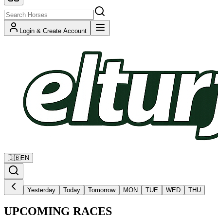
Login & Create Account
🇬🇧
EN
Yesterday
Today
Tomorrow
MON
TUE
WED
THU
UPCOMING RACES