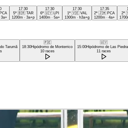
0
17:30
17:30
17:30
17:35
PCA
5ª
🇧🇷
TAR
6ª
🇺🇾
LPI
1ª
🇻🇪
VAL
2ª
🇯🇲
PCA
2ª

·
3a+
1200m
·
3a+p
1400m
·
5a+
1300m
·
h3a+g
1200m
·
4a+
170
🇵🇪
🇺🇾
 do Tarumã
18:30
Hipódromo de Monterrico
15:00
Hipódromo de Las Piedr
es
10
races
11
races