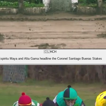
🇨🇱
HCH
spiritu Maya and Alta Gama headline the Coronel Santiago Bueras Stakes