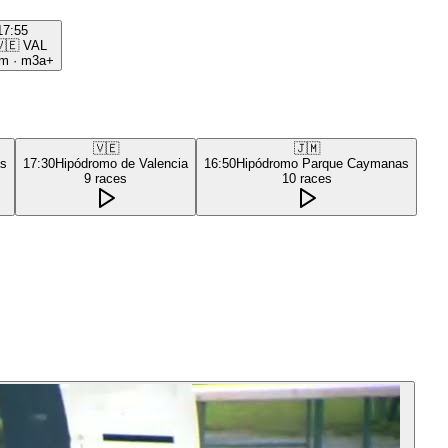
17:55
🇪
VAL
0m
·
m3a+
🇻🇪
🇯🇲
as
17:30
Hipódromo de Valencia
16:50
Hipódromo Parque Caymanas
9
races
10
races