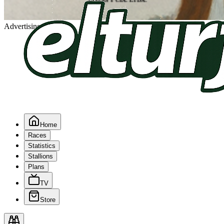
Advertising
Home
Races
Statistics
Stallions
Plans
TV
Store