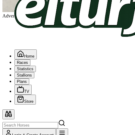
Advertising
Home
Races
Statistics
Stallions
Plans
TV
Store