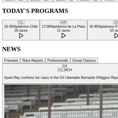
TODAY'S PROGRAMS
🇨🇱
🇦🇷
🇯
16:30
Hipódromo Chile
17:00
Hipódromo de La Plata
16:45
Hipódromo P
20
races
11
races
10
ra
NEWS
Previews
Race Reports
Professionals
Group Classics
G3
🇨🇱
HCH
Apolo Rey confirms his class in the G3 Libertador Bernardo OHiggins Riq