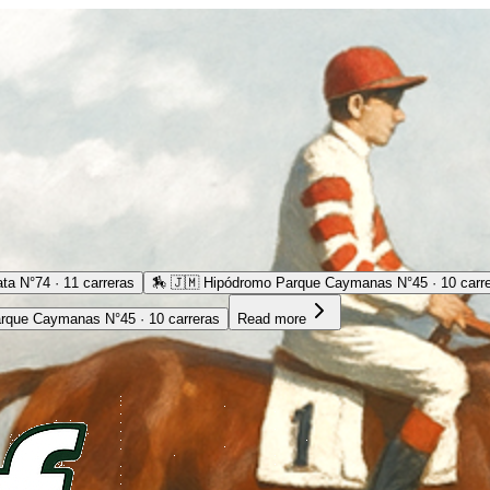
ta N°74 · 11 carreras
🏇
🇯🇲 Hipódromo Parque Caymanas N°45 · 10 carr
rque Caymanas N°45 · 10 carreras
Read more