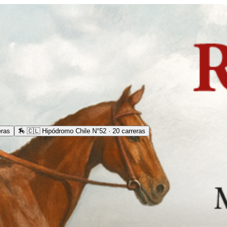
eras
🏇
🇨🇱 Hipódromo Chile N°52 · 20 carreras