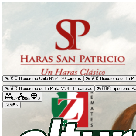
🏇
🇨🇱 Hipódromo Chile N°52 · 20 carreras
🏇
🇦🇷 Hipódromo de La Pla
🏇
🇦🇷 Hipódromo de La Plata N°74 · 11 carreras
🏇
🇯🇲 Hipódromo Pa
0
/2
0
/5
0
🇬🇧
EN