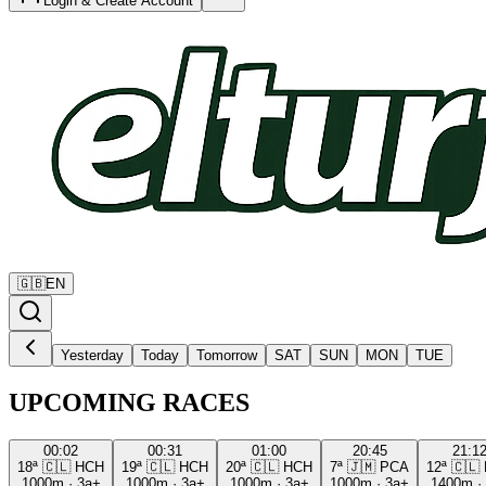
Login & Create Account
🇬🇧
EN
Yesterday
Today
Tomorrow
SAT
SUN
MON
TUE
UPCOMING RACES
00:02
00:31
01:00
20:45
21:1
18ª
🇨🇱
HCH
19ª
🇨🇱
HCH
20ª
🇨🇱
HCH
7ª
🇯🇲
PCA
12ª
🇨🇱
1000m
·
3a+
1000m
·
3a+
1000m
·
3a+
1000m
·
3a+
1400m
·