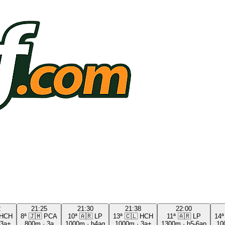
2
21:25
21:30
21:38
22:00
HCH
8ª
🇯🇲
PCA
10ª
🇦🇷
LP
13ª
🇨🇱
HCH
11ª
🇦🇷
LP
14ª
3a+
800m
·
3a
1000m
·
h4ag
1000m
·
3a+
1300m
·
h5-6ap
10