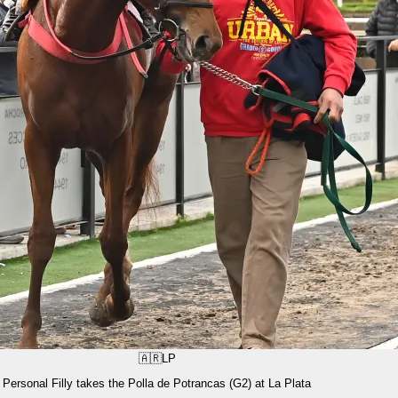
🇦🇷
LP
Personal Filly takes the Polla de Potrancas (G2) at La Plata