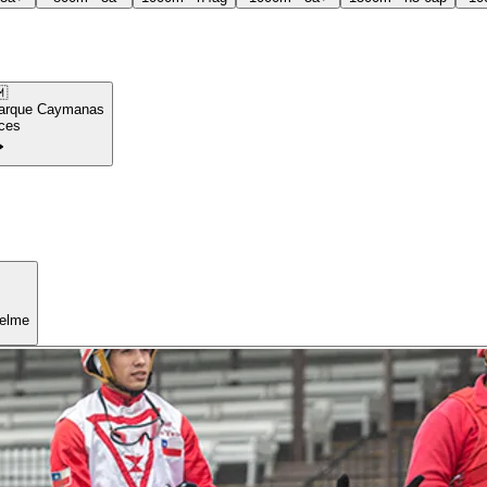

arque Caymanas
ces
uelme