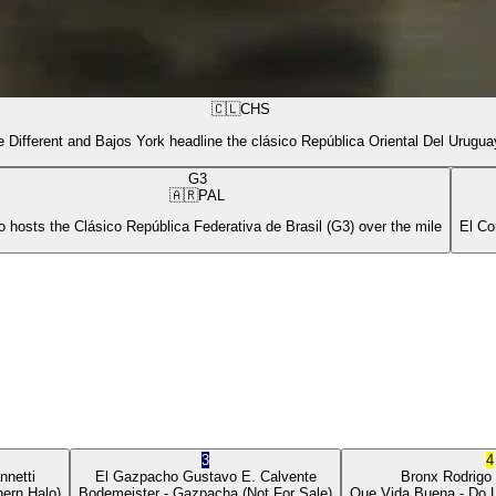
🇨🇱
CHS
 Different and Bajos York headline the clásico República Oriental Del Urugua
G3
🇦🇷
PAL
 hosts the Clásico República Federativa de Brasil (G3) over the mile
El Co
3
4
nnetti
El Gazpacho
Gustavo E. Calvente
Bronx
Rodrigo
ern Halo)
Bodemeister
- Gazpacha
(Not For Sale)
Que Vida Buena
- Do 