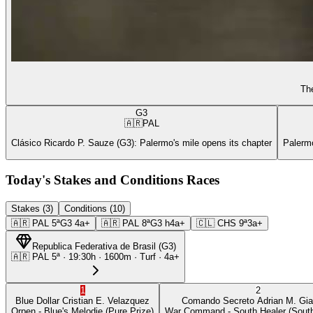
The
G3
🇦🇷
PAL
Clásico Ricardo P. Sauze (G3): Palermo's mile opens its chapter
Palermo
Today's Stakes and Conditions Races
Stakes (3)
Conditions (10)
🇦🇷
PAL
5ª
G3
4a+
🇦🇷
PAL
8ª
G3
h4a+
🇨🇱
CHS
9ª
3a+
Republica Federativa de Brasil
(
G3
)
🇦🇷
PAL
5ª
·
19:30
h ·
1600m
· Turf
·
4a+
1
2
Blue Dollar
Cristian E. Velazquez
Comando Secreto
Adrian M. Gia
Orpen
- Blue's Melodie
(Pure Prize)
War Command
- South Healer
(South