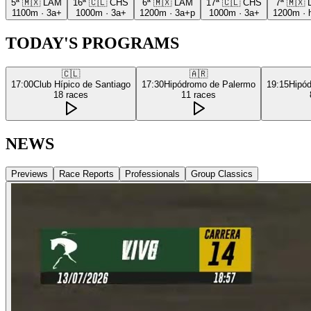
5ª
🇲🇽
LAM
16ª
🇨🇱
CHS
6ª
🇲🇽
LAM
17ª
🇨🇱
CHS
7ª
🇲🇽
1100m
·
3a+
1000m
·
3a+
1200m
·
3a+p
1000m
·
3a+
1200m
·
TODAY'S PROGRAMS
🇨🇱
🇦🇷
17:00
Club Hípico de Santiago
17:30
Hipódromo de Palermo
19:15
Hipó
18
races
11
races
NEWS
Previews
Race Reports
Professionals
Group Classics