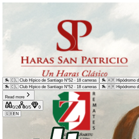
🏇
🇨🇱 Club Hípico de Santiago N°52 · 18 carreras
🏇
🇦🇷 Hipódromo d
🏇
🇨🇱 Club Hípico de Santiago N°52 · 18 carreras
🏇
🇦🇷 Hipódromo d
Read more
0
/2
0
/5
0
🇬🇧
EN