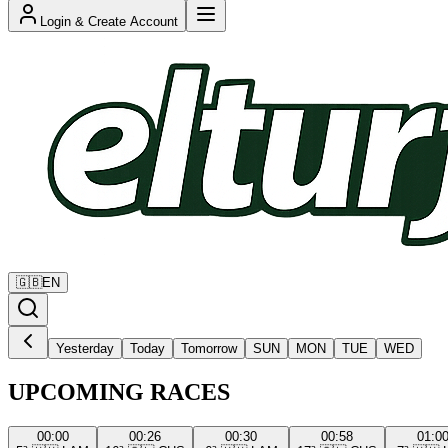
Login & Create Account
🇬🇧
EN
Yesterday
Today
Tomorrow
SUN
MON
TUE
WED
UPCOMING RACES
00:00
00:26
00:30
00:58
01:0