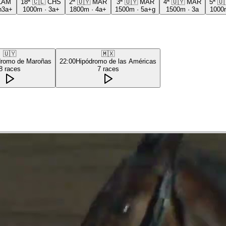
LAM
18ª
🇨🇱
CHS
2ª
🇺🇾
MAR
3ª
🇺🇾
MAR
4ª
🇺🇾
MAR
5ª
🇺
h3a+
1000m
·
3a+
1800m
·
4a+
1500m
·
5a+g
1500m
·
3a
1000
🇺🇾
🇲🇽
dromo de Maroñas
22:00
Hipódromo de las Américas
8
races
7
races