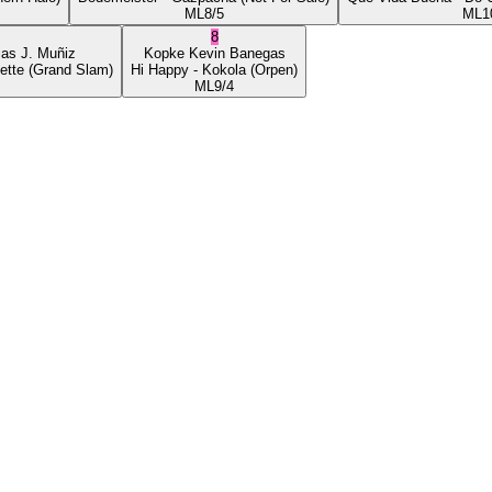
ML
8/5
ML
1
8
ias J. Muñiz
Kopke
Kevin Banegas
ette
(Grand Slam)
Hi Happy
- Kokola
(Orpen)
ML
9/4