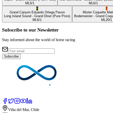
ML
5/1
ML
6/1
6
7
Grand Canyon
Eduardo Ortega Pavon
Mister Coquette
Mat
Long Island Sound
- Grand Diner
(Pure Prize)
Bodemeister
- Grand Coqu
ML
6/1
ML
20/1
Subscribe to our Newsletter
Stay informed about the world of horse racing
Subscribe
Viña del Mar, Chile