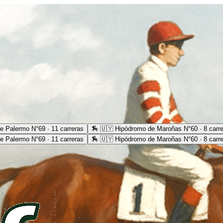
e Palermo N°69 · 11 carreras
🏇
🇺🇾 Hipódromo de Maroñas N°60 · 8 carr
e Palermo N°69 · 11 carreras
🏇
🇺🇾 Hipódromo de Maroñas N°60 · 8 carr