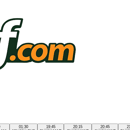
0
01:30
19:45
20:15
20:45
2