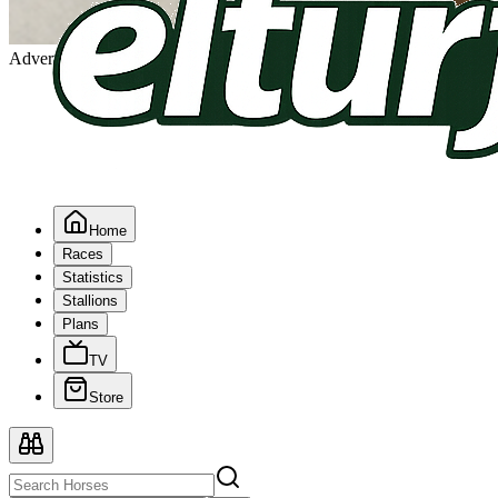
Advertising
Home
Races
Statistics
Stallions
Plans
TV
Store