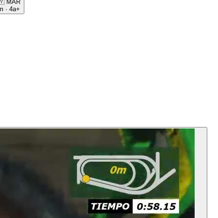
🇾
MAR
m
·
4a+