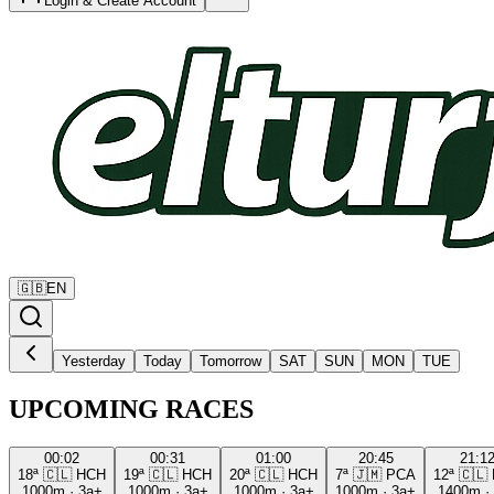
Login & Create Account
🇬🇧
EN
Yesterday
Today
Tomorrow
SAT
SUN
MON
TUE
UPCOMING RACES
00:02
00:31
01:00
20:45
21:1
18ª
🇨🇱
HCH
19ª
🇨🇱
HCH
20ª
🇨🇱
HCH
7ª
🇯🇲
PCA
12ª
🇨🇱
1000m
·
3a+
1000m
·
3a+
1000m
·
3a+
1000m
·
3a+
1400m
·