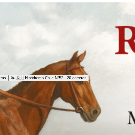
eras
🏇
🇨🇱 Hipódromo Chile N°52 · 20 carreras