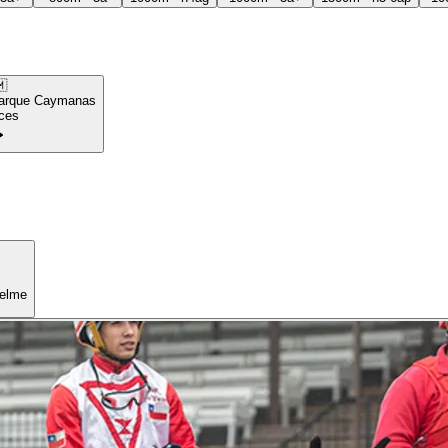

arque Caymanas
ces
uelme