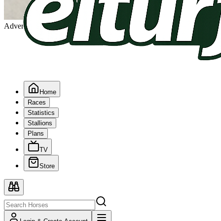
Advertising
Home
Races
Statistics
Stallions
Plans
TV
Store