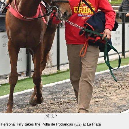
🇦🇷
LP
Personal Filly takes the Polla de Potrancas (G2) at La Plata