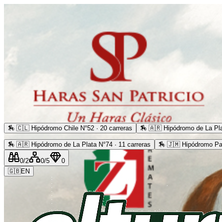
🏇
🇨🇱 Hipódromo Chile N°52 · 20 carreras
🏇
🇦🇷 Hipódromo de La Pla
🏇
🇦🇷 Hipódromo de La Plata N°74 · 11 carreras
🏇
🇯🇲 Hipódromo Pa
0
/2
0
/5
0
🇬🇧
EN