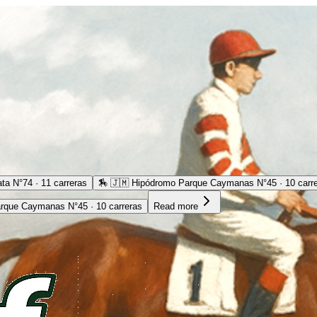
ta N°74 · 11 carreras
🏇
🇯🇲 Hipódromo Parque Caymanas N°45 · 10 carr
rque Caymanas N°45 · 10 carreras
Read more