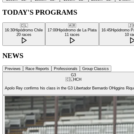
TODAY'S PROGRAMS
🇨🇱
🇦🇷
🇯
16:30
Hipódromo Chile
17:00
Hipódromo de La Plata
16:45
Hipódromo P
20
races
11
races
10
ra
NEWS
Previews
Race Reports
Professionals
Group Classics
G3
🇨🇱
HCH
Apolo Rey confirms his class in the G3 Libertador Bernardo OHiggins Riq