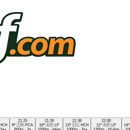
2
21:25
21:30
21:38
22:00
HCH
8ª
🇯🇲
PCA
10ª
🇦🇷
LP
13ª
🇨🇱
HCH
11ª
🇦🇷
LP
14ª
3a+
800m
·
3a
1000m
·
h4ag
1000m
·
3a+
1300m
·
h5-6ap
10