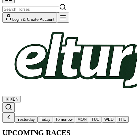
Login & Create Account
🇬🇧
EN
Yesterday
Today
Tomorrow
MON
TUE
WED
THU
UPCOMING RACES