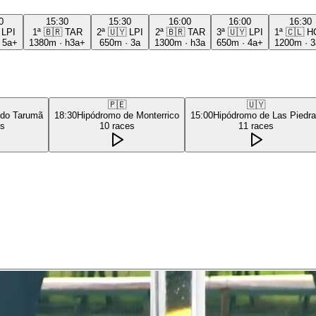
0
15:30
15:30
16:00
16:00
16:30
LPI
1ª
🇧🇷
TAR
2ª
🇺🇾
LPI
2ª
🇧🇷
TAR
3ª
🇺🇾
LPI
1ª
🇨🇱
H
·
5a+
1380m
·
h3a+
650m
·
3a
1300m
·
h3a
650m
·
4a+
1200m
·
3
🇵🇪
🇺🇾
 do Tarumã
18:30
Hipódromo de Monterrico
15:00
Hipódromo de Las Piedr
es
10
races
11
races