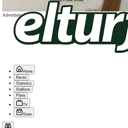
Advertising
Home
Races
Statistics
Stallions
Plans
TV
Store