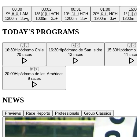
00:00
00:02
00:31
01:00
15:0
9ª
🇲🇽
LAM
18ª
🇨🇱
HCH
19ª
🇨🇱
HCH
20ª
🇨🇱
HCH
1ª
🇺🇾
1300m
·
3a+g
1000m
·
3a+
1200m
·
3a+
1200m
·
3a+
1200m
TODAY'S PROGRAMS
🇨🇱
🇦🇷
🇧🇷
16:30
Hipódromo Chile
16:30
Hipódromo de San Isidro
15:30
Hipódromo
20
races
13
races
11
rac
🇲🇽
20:00
Hipódromo de las Américas
9
races
NEWS
Previews
Race Reports
Professionals
Group Classics