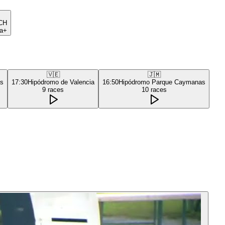
CH
a+
🇻🇪
🇯🇲
as
17:30
Hipódromo de Valencia
16:50
Hipódromo Parque Caymanas
9
races
10
races