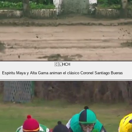
🇨🇱
HCH
Espiritu Maya y Alta Gama animan el clásico Coronel Santiago Bueras