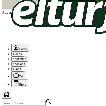
Advertising
Home
Races
Statistics
Stallions
Plans
TV
Store