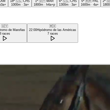
LAM
18ª
🇨🇱
CHS
1ª
🇺🇾
MAR
6ª
🇨🇱
CHS
5ª
🇦🇷
PAL
2ª
🇺
h3a+
1000m
·
3a+
1800m
·
h4a+p
1300m
·
3a+
1600m
·
4a+
180
🇺🇾
🇲🇽
dromo de Maroñas
22:00
Hipódromo de las Américas
8
races
7
races