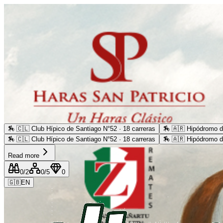
🏇
🇨🇱 Club Hípico de Santiago N°52 · 18 carreras
🏇
🇦🇷 Hipódromo d
🏇
🇨🇱 Club Hípico de Santiago N°52 · 18 carreras
🏇
🇦🇷 Hipódromo d
Read more
0
/2
0
/5
0
🇬🇧
EN