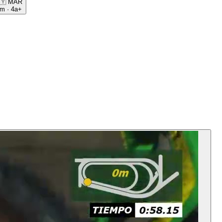
🇾
MAR
0m
·
4a+