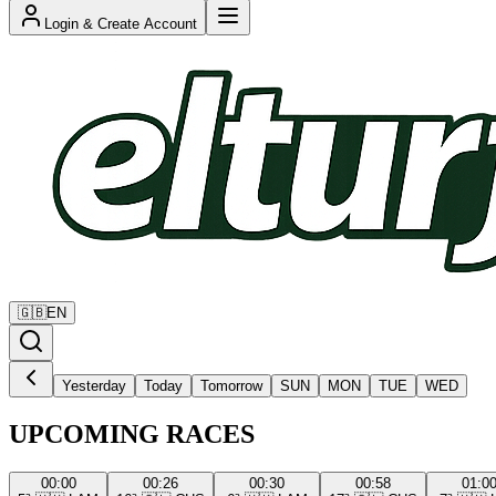
Login & Create Account
🇬🇧
EN
Yesterday
Today
Tomorrow
SUN
MON
TUE
WED
UPCOMING RACES
00:00
00:26
00:30
00:58
01:0