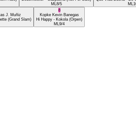
ML
8/5
ML
1
8
ias J. Muñiz
Kopke
Kevin Banegas
ette
(Grand Slam)
Hi Happy
- Kokola
(Orpen)
ML
9/4