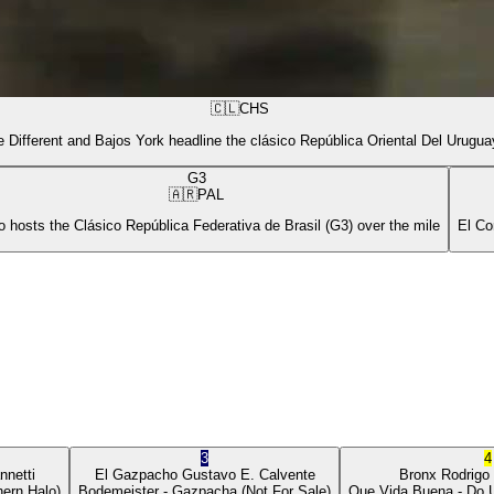
🇨🇱
CHS
 Different and Bajos York headline the clásico República Oriental Del Urugua
G3
🇦🇷
PAL
 hosts the Clásico República Federativa de Brasil (G3) over the mile
El Co
3
4
nnetti
El Gazpacho
Gustavo E. Calvente
Bronx
Rodrigo
ern Halo)
Bodemeister
- Gazpacha
(Not For Sale)
Que Vida Buena
- Do 