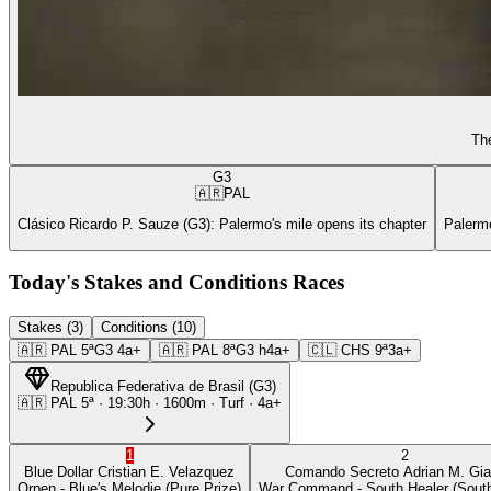
The
G3
🇦🇷
PAL
Clásico Ricardo P. Sauze (G3): Palermo's mile opens its chapter
Palermo
Today's Stakes and Conditions Races
Stakes (3)
Conditions (10)
🇦🇷
PAL
5ª
G3
4a+
🇦🇷
PAL
8ª
G3
h4a+
🇨🇱
CHS
9ª
3a+
Republica Federativa de Brasil
(
G3
)
🇦🇷
PAL
5ª
·
19:30
h ·
1600m
· Turf
·
4a+
1
2
Blue Dollar
Cristian E. Velazquez
Comando Secreto
Adrian M. Gia
Orpen
- Blue's Melodie
(Pure Prize)
War Command
- South Healer
(South