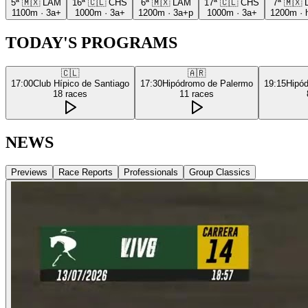
5ª
🇲🇽
LAM
16ª
🇨🇱
CHS
6ª
🇲🇽
LAM
17ª
🇨🇱
CHS
7ª
🇲🇽
1100m
·
3a+
1000m
·
3a+
1200m
·
3a+p
1000m
·
3a+
1200m
·
TODAY'S PROGRAMS
🇨🇱
🇦🇷
17:00
Club Hípico de Santiago
17:30
Hipódromo de Palermo
19:15
Hipó
18
races
11
races
NEWS
Previews
Race Reports
Professionals
Group Classics