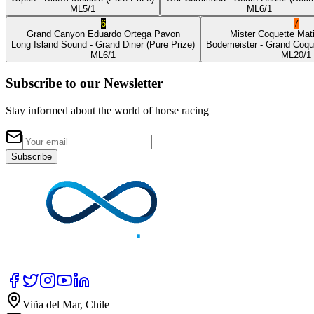
ML
5/1
ML
6/1
6
7
Grand Canyon
Eduardo Ortega Pavon
Mister Coquette
Mat
Long Island Sound
- Grand Diner
(Pure Prize)
Bodemeister
- Grand Coqu
ML
6/1
ML
20/1
Subscribe to our Newsletter
Stay informed about the world of horse racing
Subscribe
Viña del Mar, Chile