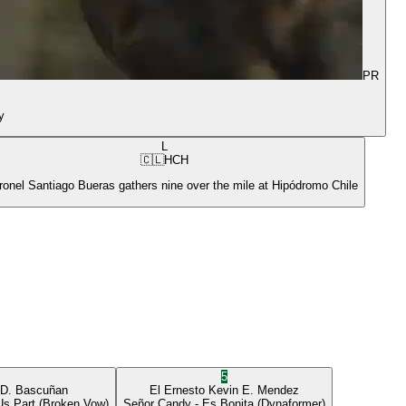
PR
y
L
🇨🇱
HCH
ronel Santiago Bueras gathers nine over the mile at Hipódromo Chile
5
 D. Bascuñan
El Ernesto
Kevin E. Mendez
Us Part
(Broken Vow)
Señor Candy
- Es Bonita
(Dynaformer)