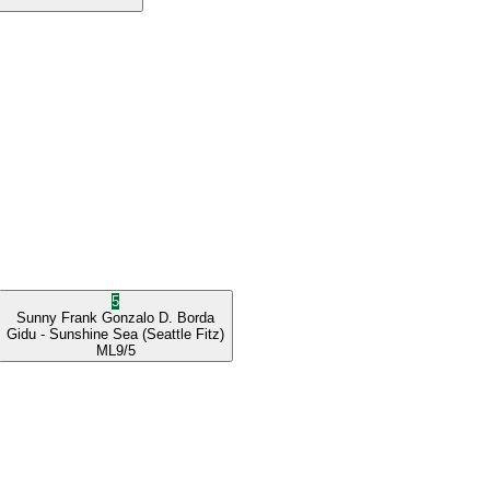
5
Sunny Frank
Gonzalo D. Borda
Gidu
- Sunshine Sea
(Seattle Fitz)
ML
9/5