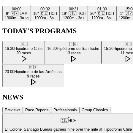
00:00
00:02
00:31
01:00
15:0
9ª
🇲🇽
LAM
18ª
🇨🇱
HCH
19ª
🇨🇱
HCH
20ª
🇨🇱
HCH
1ª
🇺🇾
1300m
·
3a+g
1000m
·
3a+
1200m
·
3a+
1200m
·
3a+
1200m
TODAY'S PROGRAMS
🇨🇱
🇦🇷
🇧🇷
16:30
Hipódromo Chile
16:30
Hipódromo de San Isidro
15:30
Hipódromo
20
races
13
races
11
rac
🇲🇽
20:00
Hipódromo de las Américas
9
races
NEWS
Previews
Race Reports
Professionals
Group Classics
L
🇨🇱
HCH
El Coronel Santiago Bueras gathers nine over the mile at Hipódromo Chile