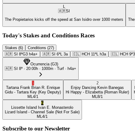
L
🇦🇷
SI
The Propietarios kicks off the speed at San Isidro over 1000 meters
The
Today's Stakes and Conditions Races
Stakes (6)
Conditions (27)
🇦🇷
SI
8ª
G3
h4a+
🇦🇷
SI
6ª
L
3a
🇨🇱
HCH
11ª
L
h3a
🇨🇱
HCH
9ª
Ocurrencia
(
G3
)
🇦🇷
SI
8ª
·
20:00
h ·
1000m
· Turf
·
h4a+
1
2
Tartana Frank
Brian R. Enrique
Enjoy Dancing
Kevin Banegas
Gidu
- Tartara Key
(Key Deputy)
Hi Happy
- Elizabetta
(Roman Ruler)
ML
4/1
ML
8/1
6
Lissette Island
Ivan E. Monasterolo
Lizard Island
- Channel Sale
(Not For Sale)
ML
4/1
Subscribe to our Newsletter