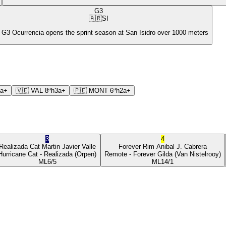
G3
🇦🇷
SI
 G3 Ocurrencia opens the sprint season at San Isidro over 1000 meters
3a+
🇻🇪
VAL
8ª
h3a+
🇵🇪
MONT
6ª
h2a+
3
4
Realizada Cat
Martin Javier Valle
Forever Rim
Anibal J. Cabrera
Hurricane Cat
- Realizada
(Orpen)
Remote
- Forever Gilda
(Van Nistelrooy)
ML
6/5
ML
14/1