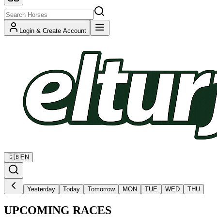
Login & Create Account
🇬🇧
EN
Yesterday
Today
Tomorrow
MON
TUE
WED
THU
UPCOMING RACES