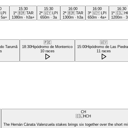
0
15:30
15:30
16:00
16:00
16:30
LPI
1ª
🇧🇷
TAR
2ª
🇺🇾
LPI
2ª
🇧🇷
TAR
3ª
🇺🇾
LPI
1ª
🇨🇱
H
·
5a+
1380m
·
h3a+
650m
·
3a
1300m
·
h3a
650m
·
4a+
1200m
·
3
🇵🇪
🇺🇾
 do Tarumã
18:30
Hipódromo de Monterrico
15:00
Hipódromo de Las Piedr
es
10
races
11
races
CH
🇨🇱
HCH
The Hernán Cánata Valenzuela stakes brings six together over the short mi