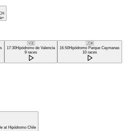
CH
a+
🇻🇪
🇯🇲
as
17:30
Hipódromo de Valencia
16:50
Hipódromo Parque Caymanas
9
races
10
races
le at Hipódromo Chile