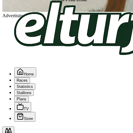
Advertising
Home
Races
Statistics
Stallions
Plans
TV
Store