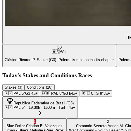
The
G3
🇦🇷
PAL
Clásico Ricardo P. Sauze (G3): Palermo's mile opens its chapter
Palermo
Today's Stakes and Conditions Races
Stakes (3)
Conditions (10)
🇦🇷
PAL
5ª
G3
4a+
🇦🇷
PAL
8ª
G3
h4a+
🇨🇱
CHS
9ª
3a+
Republica Federativa de Brasil
(
G3
)
🇦🇷
PAL
5ª
·
19:30
h ·
1600m
· Turf
·
4a+
1
2
Blue Dollar
Cristian E. Velazquez
Comando Secreto
Adrian M. Gia
Orpen
- Blue's Melodie
(Pure Prize)
War Command
- South Healer
(South