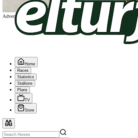
Advertising
Home
Races
Statistics
Stallions
Plans
TV
Store