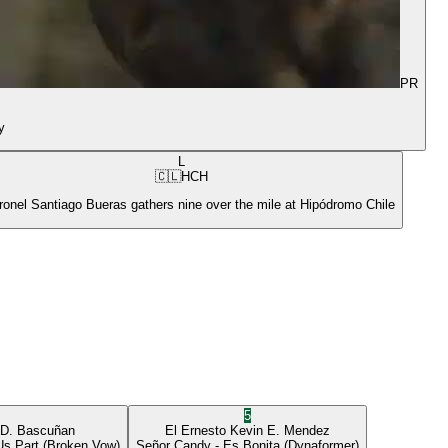
PR
y
L
🇨🇱
HCH
ronel Santiago Bueras gathers nine over the mile at Hipódromo Chile
5
 D. Bascuñan
El Ernesto
Kevin E. Mendez
Us Part
(Broken Vow)
Señor Candy
- Es Bonita
(Dynaformer)