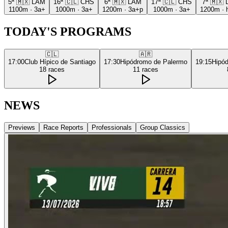
5ª
🇲🇽
LAM
16ª
🇨🇱
CHS
6ª
🇲🇽
LAM
17ª
🇨🇱
CHS
7ª
🇲🇽
1100m
·
3a+
1000m
·
3a+
1200m
·
3a+p
1000m
·
3a+
1200m
·
TODAY'S PROGRAMS
🇨🇱
🇦🇷
17:00
Club Hípico de Santiago
17:30
Hipódromo de Palermo
19:15
Hipó
18
races
11
races
NEWS
Previews
Race Reports
Professionals
Group Classics