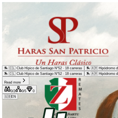
🏇
🇨🇱 Club Hípico de Santiago N°52 · 18 carreras
🏇
🇦🇷 Hipódromo d
🏇
🇨🇱 Club Hípico de Santiago N°52 · 18 carreras
🏇
🇦🇷 Hipódromo d
Read more
0
/2
0
/5
0
🇬🇧
EN