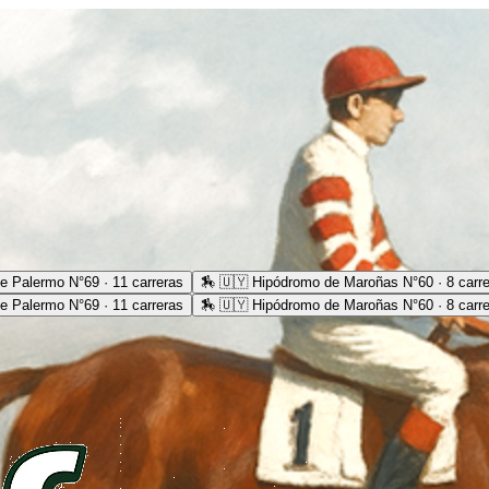
e Palermo N°69 · 11 carreras
🏇
🇺🇾 Hipódromo de Maroñas N°60 · 8 carr
e Palermo N°69 · 11 carreras
🏇
🇺🇾 Hipódromo de Maroñas N°60 · 8 carr