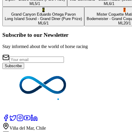
ML
5/1
ML
6/1
6
7
Grand Canyon
Eduardo Ortega Pavon
Mister Coquette
Mat
Long Island Sound
- Grand Diner
(Pure Prize)
Bodemeister
- Grand Coqu
ML
6/1
ML
20/1
Subscribe to our Newsletter
Stay informed about the world of horse racing
Subscribe
Viña del Mar, Chile