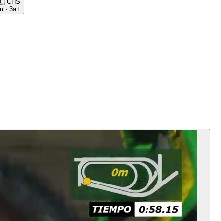
🇱
CHS
m
·
3a+