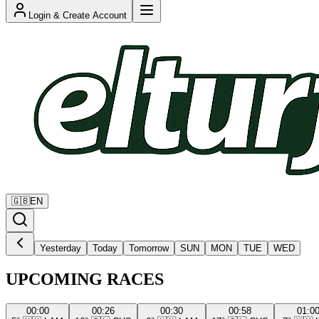
Login & Create Account
🇬🇧
EN
Yesterday
Today
Tomorrow
SUN
MON
TUE
WED
UPCOMING RACES
00:00
00:26
00:30
00:58
01:0