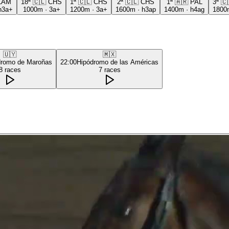
LAM
18ª
🇨🇱
CHS
1ª
🇨🇱
CHS
2ª
🇨🇱
CHS
1ª
🇦🇷
PAL
3ª
🇨
h3a+
1000m
·
3a+
1200m
·
3a+
1600m
·
h3ap
1400m
·
h4ag
1800
🇺🇾
🇲🇽
dromo de Maroñas
22:00
Hipódromo de las Américas
8
races
7
races