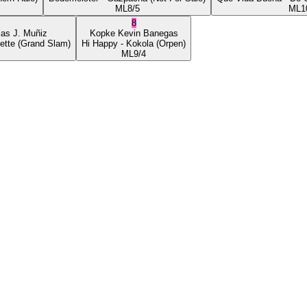
ML
8/5
ML
1
8
ias J. Muñiz
Kopke
Kevin Banegas
ette
(Grand Slam)
Hi Happy
- Kokola
(Orpen)
ML
9/4