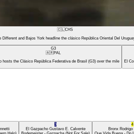
🇨🇱
CHS
 Different and Bajos York headline the clásico República Oriental Del Urugua
G3
🇦🇷
PAL
 hosts the Clásico República Federativa de Brasil (G3) over the mile
El Co
3
4
nnetti
El Gazpacho
Gustavo E. Calvente
Bronx
Rodrigo
ern Halo)
Bodemeister
- Gazpacha
(Not For Sale)
Que Vida Buena
- Do 