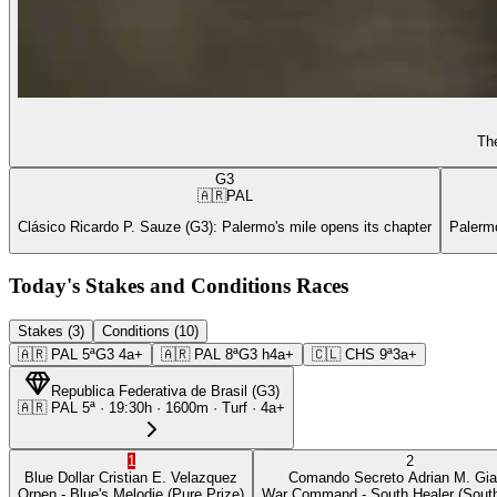
The
G3
🇦🇷
PAL
Clásico Ricardo P. Sauze (G3): Palermo's mile opens its chapter
Palermo
Today's Stakes and Conditions Races
Stakes (3)
Conditions (10)
🇦🇷
PAL
5ª
G3
4a+
🇦🇷
PAL
8ª
G3
h4a+
🇨🇱
CHS
9ª
3a+
Republica Federativa de Brasil
(
G3
)
🇦🇷
PAL
5ª
·
19:30
h ·
1600m
· Turf
·
4a+
1
2
Blue Dollar
Cristian E. Velazquez
Comando Secreto
Adrian M. Gia
Orpen
- Blue's Melodie
(Pure Prize)
War Command
- South Healer
(South