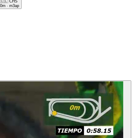
🇨🇱
CHS
00m
·
m3ap