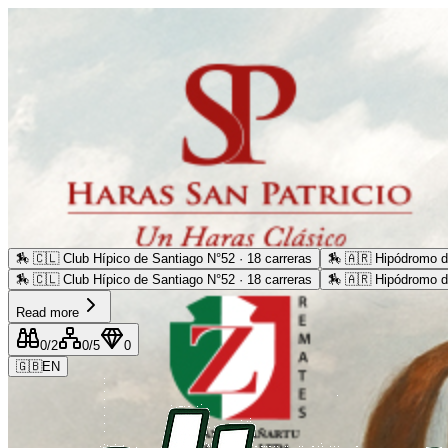
🏇
🇨🇱 Club Hípico de Santiago N°52 · 18 carreras
🏇
🇦🇷 Hipódromo d
🏇
🇨🇱 Club Hípico de Santiago N°52 · 18 carreras
🏇
🇦🇷 Hipódromo d
Read more
0
/2
0
/5
0
🇬🇧
EN