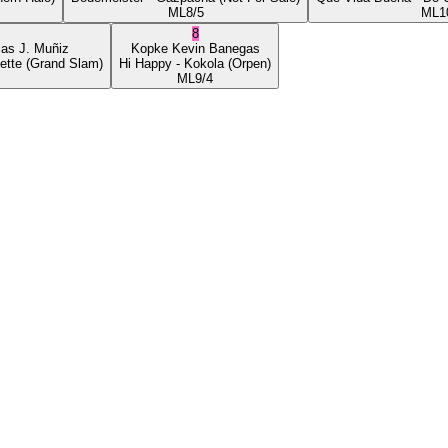
ML
8/5
ML
1
8
ias J. Muñiz
Kopke
Kevin Banegas
ette
(Grand Slam)
Hi Happy
- Kokola
(Orpen)
ML
9/4