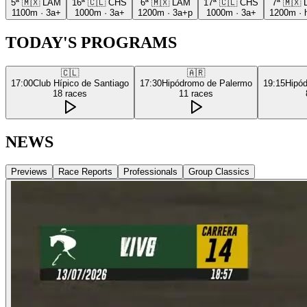
5ª
🇲🇽
LAM
16ª
🇨🇱
CHS
6ª
🇲🇽
LAM
17ª
🇨🇱
CHS
7ª
🇲🇽
1100m
·
3a+
1000m
·
3a+
1200m
·
3a+p
1000m
·
3a+
1200m
·
TODAY'S PROGRAMS
🇨🇱
🇦🇷
17:00
Club Hípico de Santiago
17:30
Hipódromo de Palermo
19:15
Hipó
18
races
11
races
NEWS
Previews
Race Reports
Professionals
Group Classics