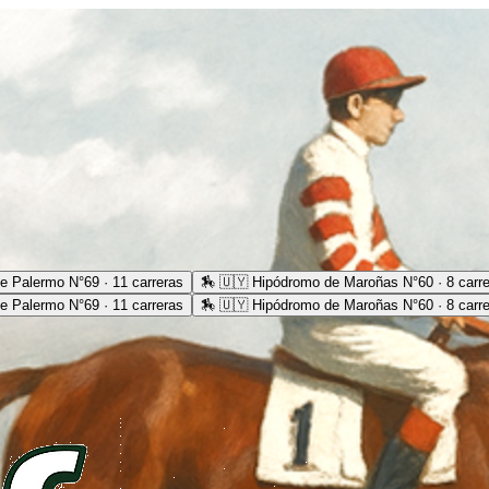
e Palermo N°69 · 11 carreras
🏇
🇺🇾 Hipódromo de Maroñas N°60 · 8 carr
e Palermo N°69 · 11 carreras
🏇
🇺🇾 Hipódromo de Maroñas N°60 · 8 carr