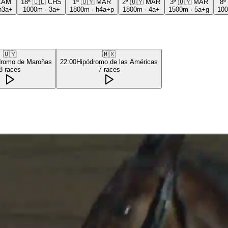
LAM
18ª
🇨🇱
CHS
1ª
🇺🇾
MAR
2ª
🇺🇾
MAR
3ª
🇺🇾
MAR
8ª
h3a+
1000m
·
3a+
1800m
·
h4a+p
1800m
·
4a+
1500m
·
5a+g
10
🇺🇾
🇲🇽
dromo de Maroñas
22:00
Hipódromo de las Américas
8
races
7
races