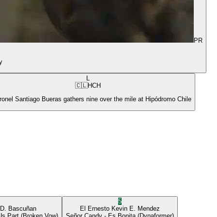
PR
y
L
🇨🇱
HCH
ronel Santiago Bueras gathers nine over the mile at Hipódromo Chile
5
 D. Bascuñan
El Ernesto
Kevin E. Mendez
Us Part
(Broken Vow)
Señor Candy
- Es Bonita
(Dynaformer)