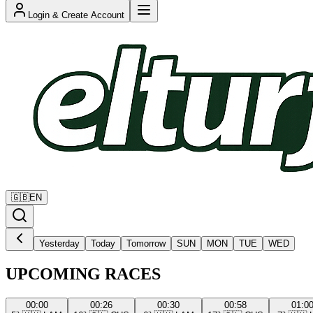
Login & Create Account
🇬🇧
EN
Yesterday
Today
Tomorrow
SUN
MON
TUE
WED
UPCOMING RACES
00:00
00:26
00:30
00:58
01:0