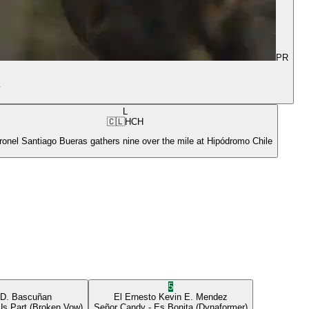
PR
y
L
🇨🇱
HCH
ronel Santiago Bueras gathers nine over the mile at Hipódromo Chile
5
 D. Bascuñan
El Ernesto
Kevin E. Mendez
Us Part
(Broken Vow)
Señor Candy
- Es Bonita
(Dynaformer)