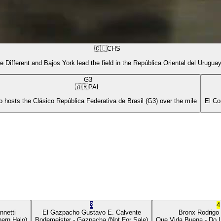
🇨🇱
CHS
e Different and Bajos York lead the field in the República Oriental del Urugua
G3
🇦🇷
PAL
 hosts the Clásico República Federativa de Brasil (G3) over the mile
El Co
3
4
nnetti
El Gazpacho
Gustavo E. Calvente
Bronx
Rodrigo
ern Halo)
Bodemeister
- Gazpacha
(Not For Sale)
Que Vida Buena
- Do 