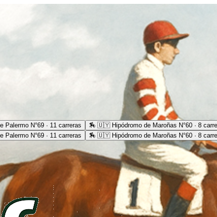
e Palermo N°69 · 11 carreras
🏇
🇺🇾 Hipódromo de Maroñas N°60 · 8 carr
e Palermo N°69 · 11 carreras
🏇
🇺🇾 Hipódromo de Maroñas N°60 · 8 carr