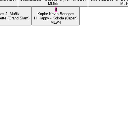
ML
8/5
ML
1
8
ias J. Muñiz
Kopke
Kevin Banegas
ette
(Grand Slam)
Hi Happy
- Kokola
(Orpen)
ML
9/4