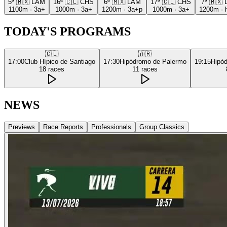
5ª
🇲🇽
LAM
16ª
🇨🇱
CHS
6ª
🇲🇽
LAM
17ª
🇨🇱
CHS
7ª
🇲🇽
1100m
·
3a+
1000m
·
3a+
1200m
·
3a+p
1000m
·
3a+
1200m
·
TODAY'S PROGRAMS
🇨🇱
🇦🇷
17:00
Club Hípico de Santiago
17:30
Hipódromo de Palermo
19:15
Hipó
18
races
11
races
NEWS
Previews
Race Reports
Professionals
Group Classics