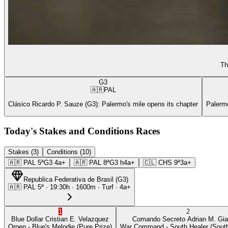
Th
G3
🇦🇷
PAL
Clásico Ricardo P. Sauze (G3): Palermo's mile opens its chapter
Palermo
Today's Stakes and Conditions Races
Stakes (3)
Conditions (10)
🇦🇷
PAL
5ª
G3
4a+
🇦🇷
PAL
8ª
G3
h4a+
🇨🇱
CHS
9ª
3a+
Republica Federativa de Brasil
(
G3
)
🇦🇷
PAL
5ª
·
19:30
h ·
1600m
· Turf
·
4a+
1
2
Blue Dollar
Cristian E. Velazquez
Comando Secreto
Adrian M. Gia
Orpen
- Blue's Melodie
(Pure Prize)
War Command
- South Healer
(South