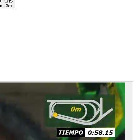
🇱
CHS
m
·
3a+