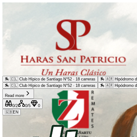
🏇
🇨🇱 Club Hípico de Santiago N°52 · 18 carreras
🏇
🇦🇷 Hipódromo d
🏇
🇨🇱 Club Hípico de Santiago N°52 · 18 carreras
🏇
🇦🇷 Hipódromo d
Read more
0
/2
0
/5
0
🇬🇧
EN