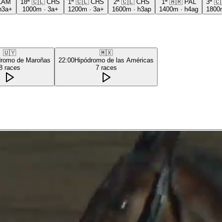
LAM
18ª
🇨🇱
CHS
1ª
🇨🇱
CHS
2ª
🇨🇱
CHS
1ª
🇦🇷
PAL
3ª
🇨
h3a+
1000m
·
3a+
1200m
·
3a+
1600m
·
h3ap
1400m
·
h4ag
1800
🇺🇾
🇲🇽
dromo de Maroñas
22:00
Hipódromo de las Américas
8
races
7
races