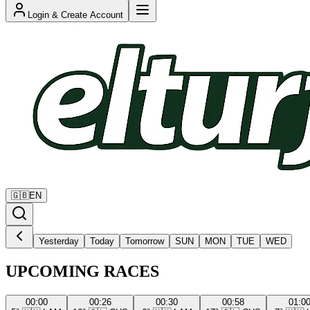
Login & Create Account
🇬🇧
EN
Yesterday
Today
Tomorrow
SUN
MON
TUE
WED
UPCOMING RACES
00:00
00:26
00:30
00:58
01:0