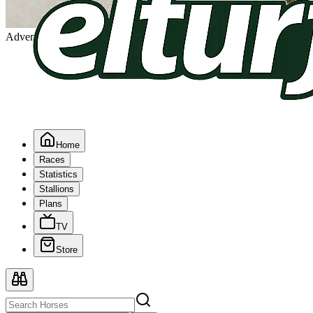
Advertising
Home
Races
Statistics
Stallions
Plans
TV
Store