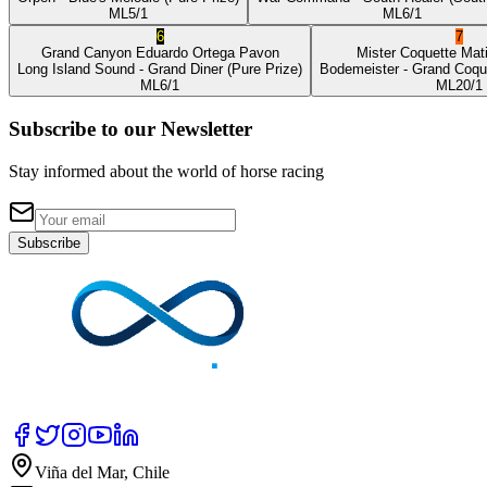
ML
5/1
ML
6/1
6
7
Grand Canyon
Eduardo Ortega Pavon
Mister Coquette
Mat
Long Island Sound
- Grand Diner
(Pure Prize)
Bodemeister
- Grand Coqu
ML
6/1
ML
20/1
Subscribe to our Newsletter
Stay informed about the world of horse racing
Subscribe
Viña del Mar, Chile