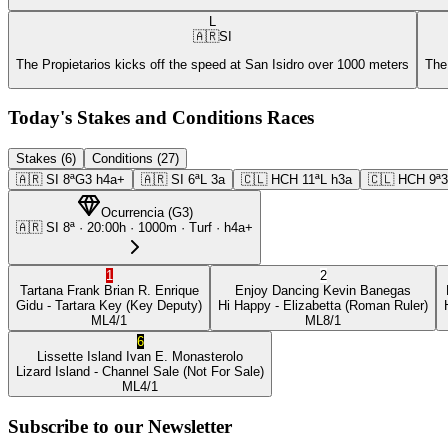
L
🇦🇷
SI
The Propietarios kicks off the speed at San Isidro over 1000 meters
The
Today's Stakes and Conditions Races
Stakes (6)
Conditions (27)
🇦🇷
SI
8ª
G3
h4a+
🇦🇷
SI
6ª
L
3a
🇨🇱
HCH
11ª
L
h3a
🇨🇱
HCH
9ª
Ocurrencia
(
G3
)
🇦🇷
SI
8ª
·
20:00
h ·
1000m
· Turf
·
h4a+
1
2
Tartana Frank
Brian R. Enrique
Enjoy Dancing
Kevin Banegas
Gidu
- Tartara Key
(Key Deputy)
Hi Happy
- Elizabetta
(Roman Ruler)
ML
4/1
ML
8/1
6
Lissette Island
Ivan E. Monasterolo
Lizard Island
- Channel Sale
(Not For Sale)
ML
4/1
Subscribe to our Newsletter