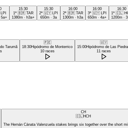
0
15:30
15:30
16:00
16:00
16:30
LPI
1ª
🇧🇷
TAR
2ª
🇺🇾
LPI
2ª
🇧🇷
TAR
3ª
🇺🇾
LPI
1ª
🇨🇱
H
·
5a+
1380m
·
h3a+
650m
·
3a
1300m
·
h3a
650m
·
4a+
1200m
·
3
🇵🇪
🇺🇾
 do Tarumã
18:30
Hipódromo de Monterrico
15:00
Hipódromo de Las Piedr
es
10
races
11
races
CH
🇨🇱
HCH
The Hernán Cánata Valenzuela stakes brings six together over the short mi