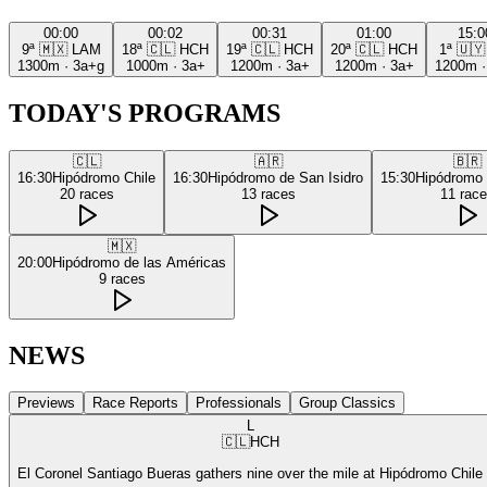
00:00
00:02
00:31
01:00
15:0
9ª
🇲🇽
LAM
18ª
🇨🇱
HCH
19ª
🇨🇱
HCH
20ª
🇨🇱
HCH
1ª
🇺🇾
1300m
·
3a+g
1000m
·
3a+
1200m
·
3a+
1200m
·
3a+
1200m
TODAY'S PROGRAMS
🇨🇱
🇦🇷
🇧🇷
16:30
Hipódromo Chile
16:30
Hipódromo de San Isidro
15:30
Hipódromo
20
races
13
races
11
rac
🇲🇽
20:00
Hipódromo de las Américas
9
races
NEWS
Previews
Race Reports
Professionals
Group Classics
L
🇨🇱
HCH
El Coronel Santiago Bueras gathers nine over the mile at Hipódromo Chile