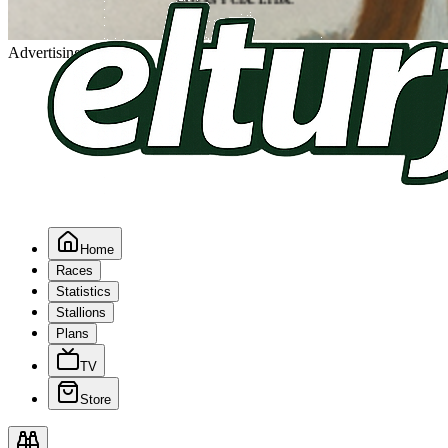
Advertising
Home
Races
Statistics
Stallions
Plans
TV
Store