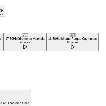
CH
a+
🇻🇪
🇯🇲
as
17:30
Hipódromo de Valencia
16:50
Hipódromo Parque Caymanas
9
races
10
races
le at Hipódromo Chile