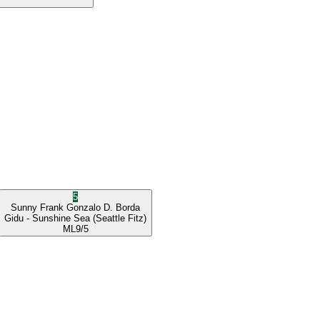
5
Sunny Frank
Gonzalo D. Borda
Gidu
- Sunshine Sea
(Seattle Fitz)
ML
9/5