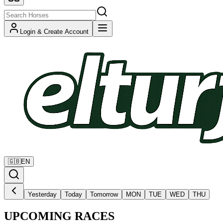
Login & Create Account
🇬🇧
EN
Yesterday
Today
Tomorrow
MON
TUE
WED
THU
UPCOMING RACES