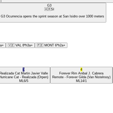
G3
🇦🇷
SI
 G3 Ocurrencia opens the sprint season at San Isidro over 1000 meters
3a+
🇻🇪
VAL
8ª
h3a+
🇵🇪
MONT
6ª
h2a+
3
4
Realizada Cat
Martin Javier Valle
Forever Rim
Anibal J. Cabrera
Hurricane Cat
- Realizada
(Orpen)
Remote
- Forever Gilda
(Van Nistelrooy)
ML
6/5
ML
14/1