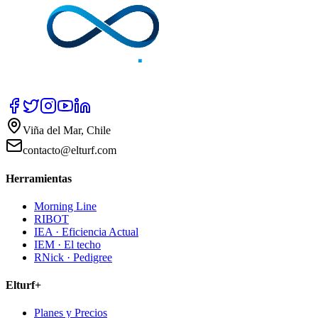
Viña del Mar, Chile
contacto@elturf.com
Herramientas
Morning Line
RIBOT
IEA · Eficiencia Actual
IEM · El techo
RNick · Pedigree
Elturf+
Planes y Precios