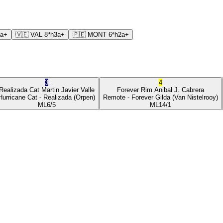
3a+
🇻🇪
VAL
8ª
h3a+
🇵🇪
MONT
6ª
h2a+
3
4
Realizada Cat
Martin Javier Valle
Forever Rim
Anibal J. Cabrera
Hurricane Cat
- Realizada
(Orpen)
Remote
- Forever Gilda
(Van Nistelrooy)
ML
6/5
ML
14/1