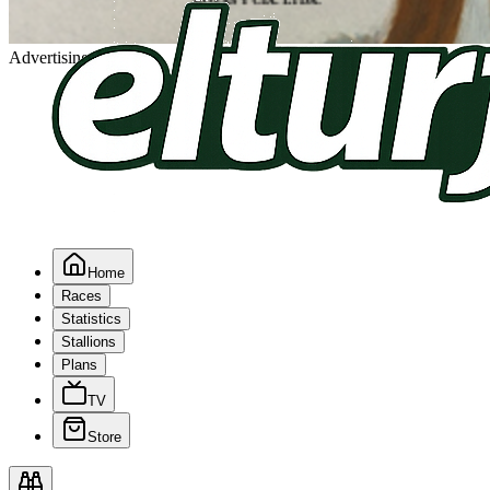
Advertising
Home
Races
Statistics
Stallions
Plans
TV
Store