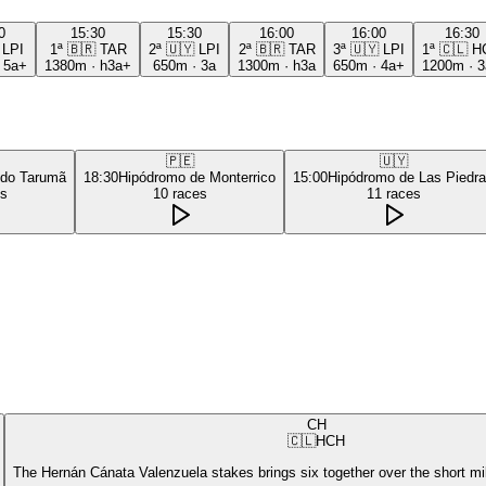
0
15:30
15:30
16:00
16:00
16:30
LPI
1ª
🇧🇷
TAR
2ª
🇺🇾
LPI
2ª
🇧🇷
TAR
3ª
🇺🇾
LPI
1ª
🇨🇱
H
·
5a+
1380m
·
h3a+
650m
·
3a
1300m
·
h3a
650m
·
4a+
1200m
·
3
🇵🇪
🇺🇾
 do Tarumã
18:30
Hipódromo de Monterrico
15:00
Hipódromo de Las Piedr
es
10
races
11
races
CH
🇨🇱
HCH
The Hernán Cánata Valenzuela stakes brings six together over the short mi