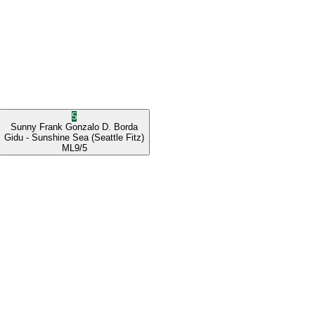
5
Sunny Frank
Gonzalo D. Borda
Gidu
- Sunshine Sea
(Seattle Fitz)
ML
9/5