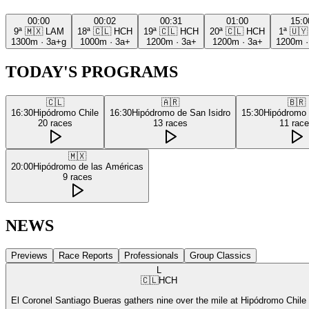
00:00
00:02
00:31
01:00
15:0
9ª
🇲🇽
LAM
18ª
🇨🇱
HCH
19ª
🇨🇱
HCH
20ª
🇨🇱
HCH
1ª
🇺🇾
1300m
·
3a+g
1000m
·
3a+
1200m
·
3a+
1200m
·
3a+
1200m
TODAY'S PROGRAMS
🇨🇱
🇦🇷
🇧🇷
16:30
Hipódromo Chile
16:30
Hipódromo de San Isidro
15:30
Hipódromo
20
races
13
races
11
rac
🇲🇽
20:00
Hipódromo de las Américas
9
races
NEWS
Previews
Race Reports
Professionals
Group Classics
L
🇨🇱
HCH
El Coronel Santiago Bueras gathers nine over the mile at Hipódromo Chile