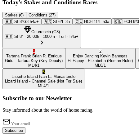
Today's Stakes and Conditions Races
Stakes (6)
Conditions (27)
🇦🇷
SI
8ª
G3
h4a+
🇦🇷
SI
6ª
L
3a
🇨🇱
HCH
11ª
L
h3a
🇨🇱
HCH
9ª
Ocurrencia
(
G3
)
🇦🇷
SI
8ª
·
20:00
h ·
1000m
· Turf
·
h4a+
1
2
Tartana Frank
Brian R. Enrique
Enjoy Dancing
Kevin Banegas
Gidu
- Tartara Key
(Key Deputy)
Hi Happy
- Elizabetta
(Roman Ruler)
ML
4/1
ML
8/1
6
Lissette Island
Ivan E. Monasterolo
Lizard Island
- Channel Sale
(Not For Sale)
ML
4/1
Subscribe to our Newsletter
Stay informed about the world of horse racing
Subscribe