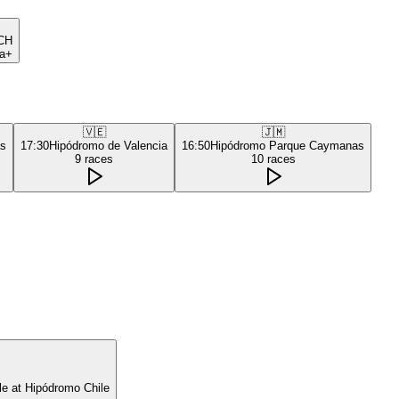
CH
a+
🇻🇪
🇯🇲
as
17:30
Hipódromo de Valencia
16:50
Hipódromo Parque Caymanas
9
races
10
races
le at Hipódromo Chile