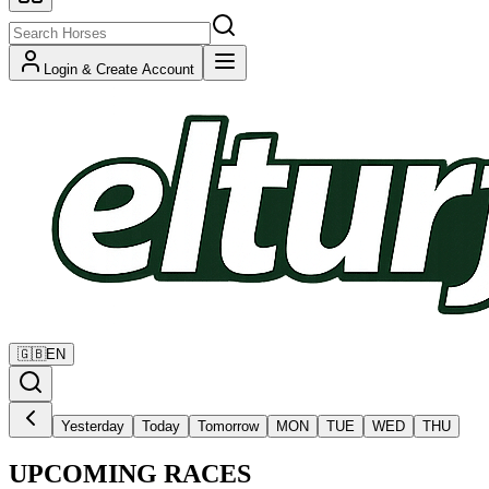
Login & Create Account
🇬🇧
EN
Yesterday
Today
Tomorrow
MON
TUE
WED
THU
UPCOMING RACES