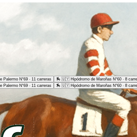
e Palermo N°69 · 11 carreras
🏇
🇺🇾 Hipódromo de Maroñas N°60 · 8 carr
e Palermo N°69 · 11 carreras
🏇
🇺🇾 Hipódromo de Maroñas N°60 · 8 carr