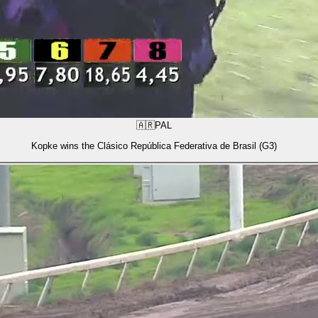
🇦🇷
PAL
Kopke wins the Clásico República Federativa de Brasil (G3)