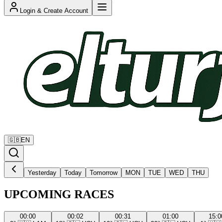
Login & Create Account
🇬🇧
EN
Yesterday
Today
Tomorrow
MON
TUE
WED
THU
UPCOMING RACES
00:00
00:02
00:31
01:00
15:0