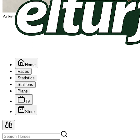
Advertising
Home
Races
Statistics
Stallions
Plans
TV
Store