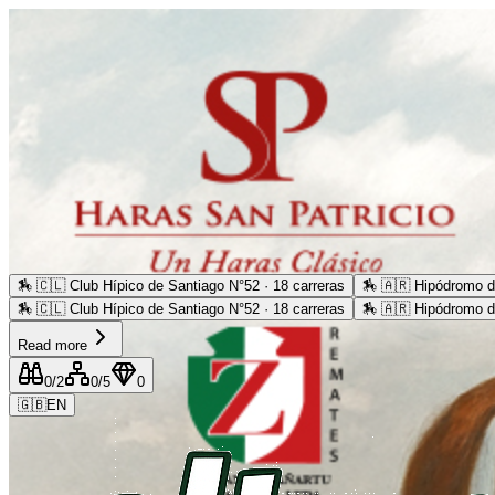
🏇
🇨🇱 Club Hípico de Santiago N°52 · 18 carreras
🏇
🇦🇷 Hipódromo d
🏇
🇨🇱 Club Hípico de Santiago N°52 · 18 carreras
🏇
🇦🇷 Hipódromo d
Read more
0
/2
0
/5
0
🇬🇧
EN