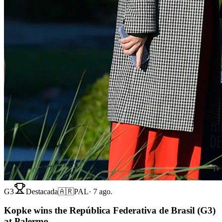
G3
Destacada
🇦🇷
PAL
·
7 ago.
Kopke wins the República Federativa de Brasil (G3)
at Palermo