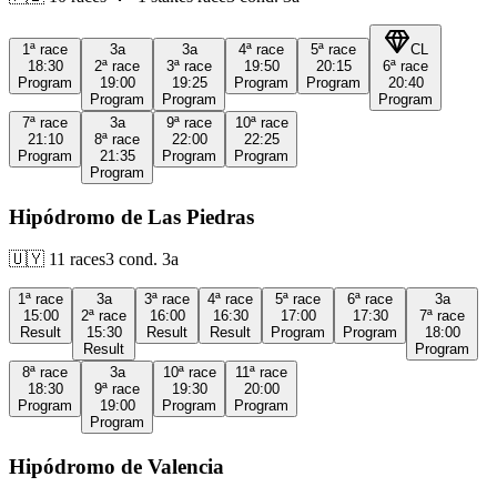
1ª
race
3a
3a
4ª
race
5ª
race
CL
18:30
2ª
race
3ª
race
19:50
20:15
6ª
race
Program
19:00
19:25
Program
Program
20:40
Program
Program
Program
7ª
race
3a
9ª
race
10ª
race
21:10
8ª
race
22:00
22:25
Program
21:35
Program
Program
Program
Hipódromo de Las Piedras
🇺🇾
11
races
3
cond.
3a
1ª
race
3a
3ª
race
4ª
race
5ª
race
6ª
race
3a
15:00
2ª
race
16:00
16:30
17:00
17:30
7ª
race
Result
15:30
Result
Result
Program
Program
18:00
Result
Program
8ª
race
3a
10ª
race
11ª
race
18:30
9ª
race
19:30
20:00
Program
19:00
Program
Program
Program
Hipódromo de Valencia