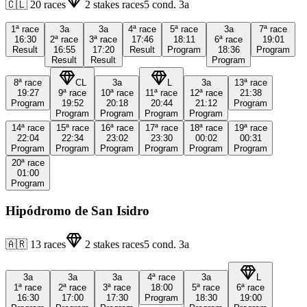
🇨🇱
20
races
2
stakes races
5
cond.
3a
1ª
race
3a
3a
4ª
race
5ª
race
3a
7ª
race
16:30
2ª
race
3ª
race
17:46
18:11
6ª
race
19:01
Result
16:55
17:20
Result
Program
18:36
Program
Result
Result
Program
8ª
race
CL
3a
L
3a
13ª
race
19:27
9ª
race
10ª
race
11ª
race
12ª
race
21:38
Program
19:52
20:18
20:44
21:12
Program
Program
Program
Program
Program
14ª
race
15ª
race
16ª
race
17ª
race
18ª
race
19ª
race
22:04
22:34
23:02
23:30
00:02
00:31
Program
Program
Program
Program
Program
Program
20ª
race
01:00
Program
Hipódromo de San Isidro
🇦🇷
13
races
2
stakes races
5
cond.
3a
3a
3a
3a
4ª
race
3a
L
1ª
race
2ª
race
3ª
race
18:00
5ª
race
6ª
race
16:30
17:00
17:30
Program
18:30
19:00