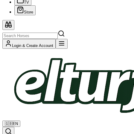
TV
Store
Login & Create Account
🇬🇧
EN