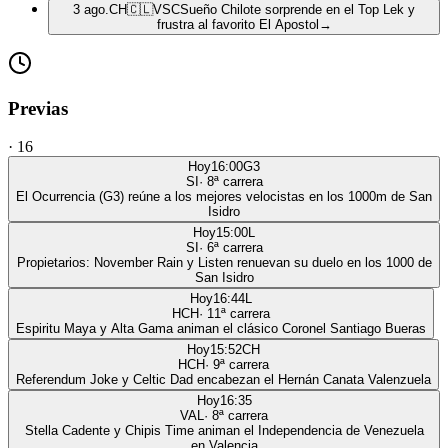
3 ago.
CH
🇨🇱
VSC
Sueño Chilote sorprende en el Top Lek y
frustra al favorito El Apostol
→
Previas
·
16
Hoy
16:00
G3
SI
·
8
ª carrera
El Ocurrencia (G3) reúne a los mejores velocistas en los 1000m de San
Isidro
Hoy
15:00
L
SI
·
6
ª carrera
Propietarios: November Rain y Listen renuevan su duelo en los 1000 de
San Isidro
Hoy
16:44
L
HCH
·
11
ª carrera
Espiritu Maya y Alta Gama animan el clásico Coronel Santiago Bueras
Hoy
15:52
CH
HCH
·
9
ª carrera
Referendum Joke y Celtic Dad encabezan el Hernán Canata Valenzuela
Hoy
16:35
VAL
·
8
ª carrera
Stella Cadente y Chipis Time animan el Independencia de Venezuela
en Valencia