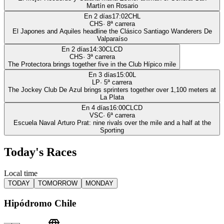
Martín en Rosario
En 2 días
17:02
CHL
CHS
·
8
ª carrera
El Japones and Aquiles headline the Clásico Santiago Wanderers De
Valparaíso
En 2 días
14:30
CLCD
CHS
·
3
ª carrera
The Protectora brings together five in the Club Hípico mile
En 3 días
15:00
L
LP
·
5
ª carrera
The Jockey Club De Azul brings sprinters together over 1,100 meters at
La Plata
En 4 días
16:00
CLCD
VSC
·
6
ª carrera
Escuela Naval Arturo Prat: nine rivals over the mile and a half at the
Sporting
Today's Races
Local time
TODAY
TOMORROW
MONDAY
Hipódromo Chile