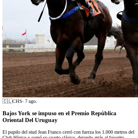
🇨🇱
CHS
·
7 ago.
Bajos York se impuso en el Premio República
Oriental Del Uruguay
El pupilo del stud Jean Franco cerró con fuerza los 1.000 metros del
Club Hípico y sumó su cuarto clásico, dejando atrás al favorito