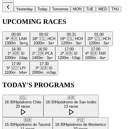
Yesterday
Today
Tomorrow
MON
TUE
WED
THU
UPCOMING RACES
00:00
00:02
00:31
01:00
9ª
🇲🇽
LAM
18ª
🇨🇱
HCH
19ª
🇨🇱
HCH
20ª
🇨🇱
HCH
1300m
·
3a+g
1000m
·
3a+
1200m
·
3a+
1200m
·
3a+
16:30
16:50
17:00
17:00
1ª
🇦🇷
SI
1ª
🇯🇲
PCA
2ª
🇦🇷
SI
4ª
🇧🇷
TAR
1000m
·
h3ap
1400m
·
3a+
1200m
·
h3ap
1000m
·
4a+
17:00
17:30
5ª
🇺🇾
LPI
3ª
🇦🇷
SI
1100m
·
h4a+
2000m
·
m3ap
TODAY'S PROGRAMS
🇨🇱
🇦🇷
16:30
Hipódromo Chile
16:30
Hipódromo de San Isidro
20
races
13
races
🇧🇷
🇵🇪
15:30
Hipódromo do Tarumã
18:30
Hipódromo de Monterrico
11
races
10
races