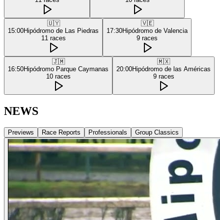
🇺🇾
🇻🇪
15:00
Hipódromo de Las Piedras
17:30
Hipódromo de Valencia
11
races
9
races
🇯🇲
🇲🇽
16:50
Hipódromo Parque Caymanas
20:00
Hipódromo de las Américas
10
races
9
races
NEWS
Previews
Race Reports
Professionals
Group Classics