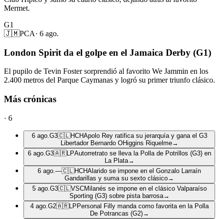
Mermet.
G1
🇯🇲
PCA
·
6 ago.
London Spirit da el golpe en el Jamaica Derby (G1)
El pupilo de Tevin Foster sorprendió al favorito We Jammin en los
2.400 metros del Parque Caymanas y logró su primer triunfo clásico.
Más crónicas
·
6
6 ago.
G3
🇨🇱
HCH
Apolo Rey ratifica su jerarquía y gana el G3
Libertador Bernardo OHiggins Riquelme
→
6 ago.
G3
🇦🇷
LP
Autorretrato se lleva la Polla de Potrillos (G3) en
La Plata
→
6 ago.
—
🇨🇱
HCH
Alarido se impone en el Gonzalo Larraín
Gandarillas y suma su sexto clásico
→
5 ago.
G3
🇨🇱
VSC
Milanés se impone en el clásico Valparaíso
Sporting (G3) sobre pista barrosa
→
4 ago.
G2
🇦🇷
LP
Personal Filly manda como favorita en la Polla
De Potrancas (G2)
→