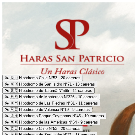
🏇
🇨🇱 Hipódromo Chile N°53 · 20 carreras
🏇
🇦🇷 Hipódromo de San Isidro N°71 · 13 carreras
🏇
🇧🇷 Hipódromo do Tarumã N°565 · 11 carreras
🏇
🇵🇪 Hipódromo de Monterrico N°326 · 10 carreras
🏇
🇺🇾 Hipódromo de Las Piedras N°31 · 11 carreras
🏇
🇻🇪 Hipódromo de Valencia N°19 · 9 carreras
🏇
🇯🇲 Hipódromo Parque Caymanas N°46 · 10 carreras
🏇
🇲🇽 Hipódromo de las Américas N°64 · 9 carreras
🏇
🇨🇱 Hipódromo Chile N°53 · 20 carreras
🏇
🇦🇷 Hipódromo de San Isidro N°71 · 13 carreras