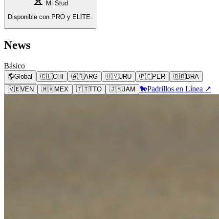
Mi Stud
Disponible con PRO y ELITE.
News
Básico
🌎
Global
🇨🇱
CHI
🇦🇷
ARG
🇺🇾
URU
🇵🇪
PER
🇧🇷
BRA
🐎
Padrillos en Línea ↗
🇻🇪
VEN
🇲🇽
MEX
🇹🇹
TTO
🇯🇲
JAM