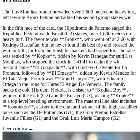
The Las Monjitas runner prevailed over 1,600 meters on heavy turf,
left favorite Bronx behind and added his second group stakes win.
In the fifth race of the card, the Hipódromo de Palermo staged the
República Federativa de Brasil (G3) stakes, over 1,600 meters on
heavy turf. The favorite was **Bronx**, who went off at 2.60 with
Rodrigo Bascuñán, but he never found his best trip and crossed the
wire in fifth, far from the finish his backers had hoped for. The race
was settled by **Kopke**, ridden by Kevin Banegas for stud Las
Monjitas, who stopped the clock in 1.41.41 to claim the win.
Second came **El Gazpacho**, with Gustavo Calvente for La
Frontera, followed by **El Ernesto**, ridden by Kevin Méndez for
El Tata Viejo. Fourth was **Grand Canyon**, with Eduardo
Ortega in the irons for Haras El Angel De Venecia. The family
backs the colt. His dam, Kokola, is a sister to **Kodiak Boy**,
winner of the Forli (G2) and the Ensayo (G3), placing **Kopke**
in a top-level breeding environment. The maternal line also includes
**Kononkop**, a sister to the dam and winner of the highest-caliber
races such as the De Potrancas (G1), the Gran Premio Estrellas
Juvenile Fillies (G1) and the Gral. Luis María Campos (G2).
Leer crónica →