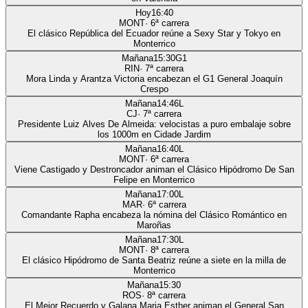
Hoy
16:40
MONT
·
6
ª carrera
El clásico República del Ecuador reúne a Sexy Star y Tokyo en
Monterrico
Mañana
15:30
G1
RIN
·
7
ª carrera
Mora Linda y Arantza Victoria encabezan el G1 General Joaquín
Crespo
Mañana
14:46
L
CJ
·
7
ª carrera
Presidente Luiz Alves De Almeida: velocistas a puro embalaje sobre
los 1000m en Cidade Jardim
Mañana
16:40
L
MONT
·
6
ª carrera
Viene Castigado y Destroncador animan el Clásico Hipódromo De San
Felipe en Monterrico
Mañana
17:00
L
MAR
·
6
ª carrera
Comandante Rapha encabeza la nómina del Clásico Romántico en
Maroñas
Mañana
17:30
L
MONT
·
8
ª carrera
El clásico Hipódromo de Santa Beatriz reúne a siete en la milla de
Monterrico
Mañana
15:30
ROS
·
8
ª carrera
El Mejor Recuerdo y Galana Maria Esther animan el General San