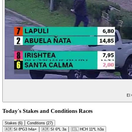
El 
Today's Stakes and Conditions Races
Stakes (6)
Conditions (27)
🇦🇷
SI
8ª
G3
h4a+
🇦🇷
SI
6ª
L
3a
🇨🇱
HCH
11ª
L
h3a