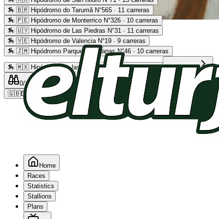
🏇
🇧🇷 Hipódromo do Tarumã N°565 · 11 carreras
🏇
🇵🇪 Hipódromo de Monterrico N°326 · 10 carreras
Advertising
🏇
🇺🇾 Hipódromo de Las Piedras N°31 · 11 carreras
🏇
🇻🇪 Hipódromo de Valencia N°19 · 9 carreras
🏇
🇯🇲 Hipódromo Parque Caymanas N°46 · 10 carreras
🏇
🇲🇽 Hipódromo de las Américas N°64 · 9 carreras
Read more
0
/2
0
/5
0
🇬🇧
EN
Home
Races
Statistics
Stallions
Plans