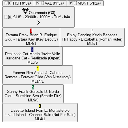
🇨🇱
HCH
9ª
3a+
🇻🇪
VAL
8ª
h3a+
🇵🇪
MONT
6ª
h2a+
Ocurrencia
(
G3
)
🇦🇷
SI
8ª
·
20:00
h ·
1000m
· Turf
·
h4a+
1
2
Tartana Frank
Brian R. Enrique
Enjoy Dancing
Kevin Banegas
Gidu
- Tartara Key
(Key Deputy)
Hi Happy
- Elizabetta
(Roman Ruler)
ML
4/1
ML
8/1
3
Realizada Cat
Martin Javier Valle
Hurricane Cat
- Realizada
(Orpen)
ML
6/5
4
Forever Rim
Anibal J. Cabrera
Remote
- Forever Gilda
(Van Nistelrooy)
ML
14/1
5
Sunny Frank
Gonzalo D. Borda
Gidu
- Sunshine Sea
(Seattle Fitz)
ML
9/5
6
Lissette Island
Ivan E. Monasterolo
Lizard Island
- Channel Sale
(Not For Sale)
ML
4/1