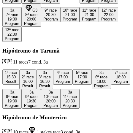
Program
Program
Program
Program
Program
3a
G3
9ª
race
10ª
race
11ª
race
12ª
race
7ª
race
8ª
race
20:30
21:00
21:30
22:00
19:30
20:00
Program
Program
Program
Program
Program
Program
13ª
race
22:30
Program
Hipódromo do Tarumã
🇧🇷
11
races
7
cond.
3a
1ª
race
3a
3a
4ª
race
5ª
race
3a
7ª
race
15:30
2ª
race
3ª
race
17:00
17:30
6ª
race
18:30
Result
16:00
16:30
Program
Program
18:00
Program
Result
Result
Program
3a
3a
3a
3a
8ª
race
9ª
race
10ª
race
11ª
race
19:00
19:30
20:00
20:30
Program
Program
Program
Program
Hipódromo de Monterrico
🇵🇪
10
races
1
stakes race
3
cond.
3a