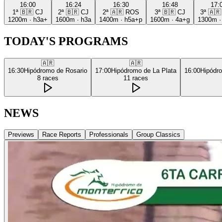
16:00
16:24
16:30
16:48
17:
1ª
🇧🇷
CJ
2ª
🇧🇷
CJ
2ª
🇦🇷
ROS
3ª
🇧🇷
CJ
3ª
🇦🇷
1200m
·
h3a+
1600m
·
h3a
1400m
·
h5a+p
1600m
·
4a+g
1300m
TODAY'S PROGRAMS
🇦🇷
🇦🇷
16:30
Hipódromo de Rosario
17:00
Hipódromo de La Plata
16:00
Hipódr
8
races
11
races
NEWS
Previews
Race Reports
Professionals
Group Classics