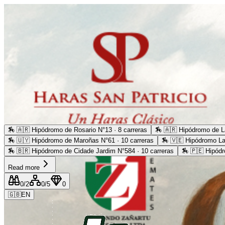
🏇
🇦🇷 Hipódromo de Rosario N°13 · 8 carreras
🏇
🇦🇷 Hipódromo de La
🏇
🇺🇾 Hipódromo de Maroñas N°61 · 10 carreras
🏇
🇻🇪 Hipódromo La
🏇
🇧🇷 Hipódromo de Cidade Jardim N°584 · 10 carreras
🏇
🇵🇪 Hipódr
Read more
0
/2
0
/5
0
🇬🇧
EN