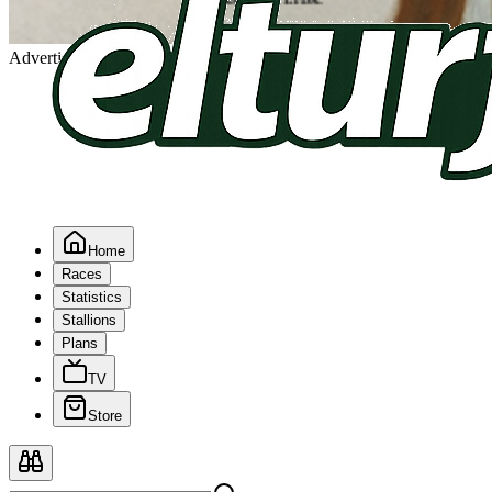
Advertising
Home
Races
Statistics
Stallions
Plans
TV
Store