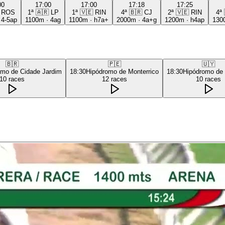
00
17:00
17:00
17:18
17:25
ROS
1ª
🇦🇷
LP
1ª
🇻🇪
RIN
4ª
🇧🇷
CJ
2ª
🇻🇪
RIN
4ª
·
4-5ap
1100m
·
4ag
1100m
·
h7a+
2000m
·
4a+g
1200m
·
h4ap
130
🇧🇷
🇵🇪
🇺🇾
omo de Cidade Jardim
18:30
Hipódromo de Monterrico
18:30
Hipódromo de
10
races
12
races
10
races