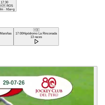
17:30
🇦🇷
ROS
0m
·
h5a+g
🇻🇪
 Maroñas
17:00
Hipódromo La Rinconada
13
races