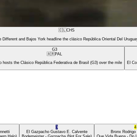
🇨🇱
CHS
 Different and Bajos York headline the clásico República Oriental Del Urugua
G3
🇦🇷
PAL
 hosts the Clásico República Federativa de Brasil (G3) over the mile
El Co
3
4
nnetti
El Gazpacho
Gustavo E. Calvente
Bronx
Rodrigo
ern Halo)
Bodemeister
- Gazpacha
(Not For Sale)
Que Vida Buena
- Do 