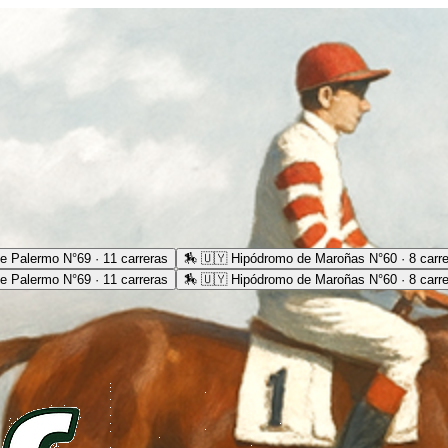
e Palermo N°69 · 11 carreras
🏇
🇺🇾 Hipódromo de Maroñas N°60 · 8 carr
e Palermo N°69 · 11 carreras
🏇
🇺🇾 Hipódromo de Maroñas N°60 · 8 carr