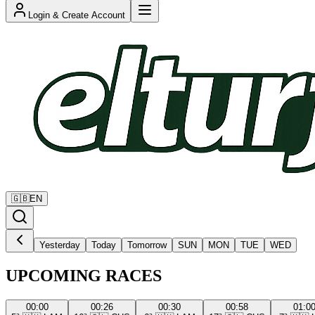
Login & Create Account
🇬🇧
EN
Yesterday
Today
Tomorrow
SUN
MON
TUE
WED
UPCOMING RACES
00:00
00:26
00:30
00:58
01:0