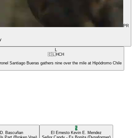
PR
y
L
🇨🇱
HCH
ronel Santiago Bueras gathers nine over the mile at Hipódromo Chile
5
 D. Bascuñan
El Ernesto
Kevin E. Mendez
Us Part
(Broken Vow)
Señor Candy
- Es Bonita
(Dynaformer)