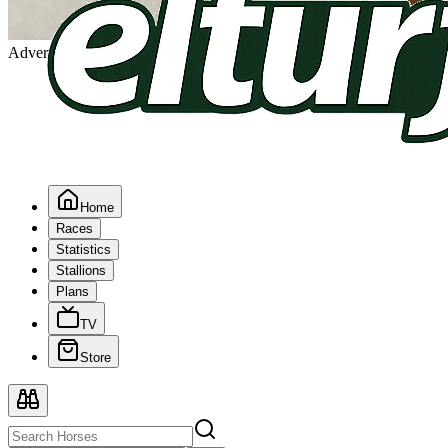
Advertising
Home
Races
Statistics
Stallions
Plans
TV
Store