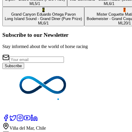
ML
5/1
ML
6/1
6
7
Grand Canyon
Eduardo Ortega Pavon
Mister Coquette
Mat
Long Island Sound
- Grand Diner
(Pure Prize)
Bodemeister
- Grand Coqu
ML
6/1
ML
20/1
Subscribe to our Newsletter
Stay informed about the world of horse racing
Subscribe
Viña del Mar, Chile