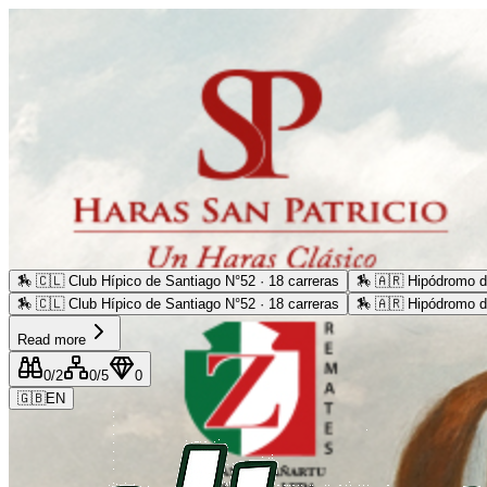
🏇
🇨🇱 Club Hípico de Santiago N°52 · 18 carreras
🏇
🇦🇷 Hipódromo d
🏇
🇨🇱 Club Hípico de Santiago N°52 · 18 carreras
🏇
🇦🇷 Hipódromo d
Read more
0
/2
0
/5
0
🇬🇧
EN