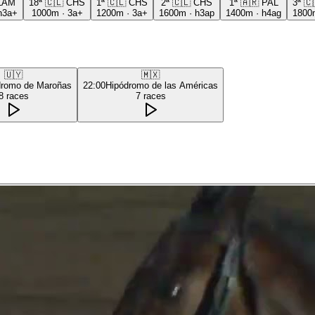
LAM
18ª
🇨🇱
CHS
1ª
🇨🇱
CHS
2ª
🇨🇱
CHS
1ª
🇦🇷
PAL
3ª
🇨
h3a+
1000m
·
3a+
1200m
·
3a+
1600m
·
h3ap
1400m
·
h4ag
1800
🇺🇾
🇲🇽
dromo de Maroñas
22:00
Hipódromo de las Américas
8
races
7
races