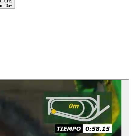
🇱
CHS
m
·
3a+