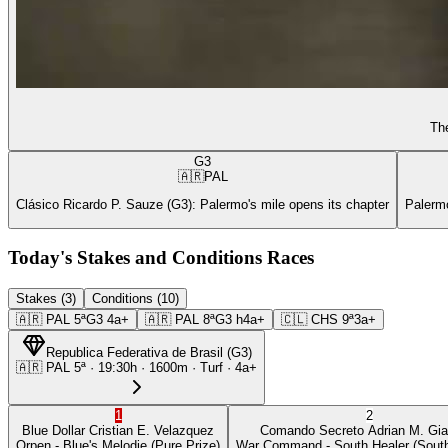
The
G3
🇦🇷
PAL
Clásico Ricardo P. Sauze (G3): Palermo's mile opens its chapter
Palermo
Today's Stakes and Conditions Races
Stakes (3)
Conditions (10)
🇦🇷
PAL
5ª
G3
4a+
🇦🇷
PAL
8ª
G3
h4a+
🇨🇱
CHS
9ª
3a+
Republica Federativa de Brasil
(
G3
)
🇦🇷
PAL
5ª
·
19:30
h ·
1600m
· Turf
·
4a+
1
2
Blue Dollar
Cristian E. Velazquez
Comando Secreto
Adrian M. Gia
Orpen
- Blue's Melodie
(Pure Prize)
War Command
- South Healer
(South