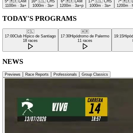
5ª
🇲🇽
LAM
16ª
🇨🇱
CHS
6ª
🇲🇽
LAM
17ª
🇨🇱
CHS
7ª
🇲🇽
1100m
·
3a+
1000m
·
3a+
1200m
·
3a+p
1000m
·
3a+
1200m
·
TODAY'S PROGRAMS
🇨🇱
🇦🇷
17:00
Club Hípico de Santiago
17:30
Hipódromo de Palermo
19:15
Hipó
18
races
11
races
NEWS
Previews
Race Reports
Professionals
Group Classics