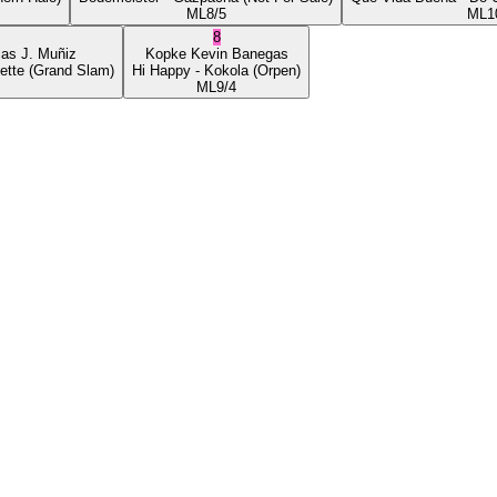
ML
8/5
ML
1
8
ias J. Muñiz
Kopke
Kevin Banegas
ette
(Grand Slam)
Hi Happy
- Kokola
(Orpen)
ML
9/4