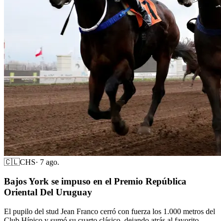
🇨🇱
CHS
·
7 ago.
Bajos York se impuso en el Premio República
Oriental Del Uruguay
El pupilo del stud Jean Franco cerró con fuerza los 1.000 metros del
Club Hípico y sumó su cuarto clásico, dejando atrás al favorito