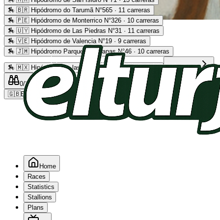
🏇
🇧🇷 Hipódromo do Tarumã N°565 · 11 carreras
🏇
🇵🇪 Hipódromo de Monterrico N°326 · 10 carreras
Advertising
🏇
🇺🇾 Hipódromo de Las Piedras N°31 · 11 carreras
🏇
🇻🇪 Hipódromo de Valencia N°19 · 9 carreras
🏇
🇯🇲 Hipódromo Parque Caymanas N°46 · 10 carreras
🏇
🇲🇽 Hipódromo de las Américas N°64 · 9 carreras
Read more
0
/2
0
/5
0
🇬🇧
EN
Home
Races
Statistics
Stallions
Plans