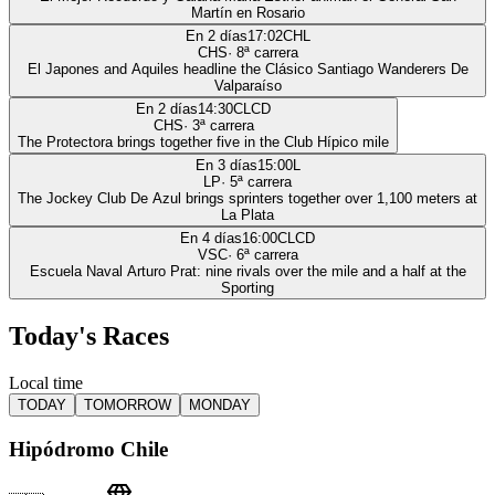
Martín en Rosario
En 2 días
17:02
CHL
CHS
·
8
ª carrera
El Japones and Aquiles headline the Clásico Santiago Wanderers De
Valparaíso
En 2 días
14:30
CLCD
CHS
·
3
ª carrera
The Protectora brings together five in the Club Hípico mile
En 3 días
15:00
L
LP
·
5
ª carrera
The Jockey Club De Azul brings sprinters together over 1,100 meters at
La Plata
En 4 días
16:00
CLCD
VSC
·
6
ª carrera
Escuela Naval Arturo Prat: nine rivals over the mile and a half at the
Sporting
Today's Races
Local time
TODAY
TOMORROW
MONDAY
Hipódromo Chile