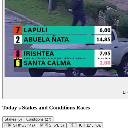
El 
Today's Stakes and Conditions Races
Stakes (6)
Conditions (27)
🇦🇷
SI
8ª
G3
h4a+
🇦🇷
SI
6ª
L
3a
🇨🇱
HCH
11ª
L
h3a