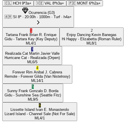
🇨🇱
HCH
9ª
3a+
🇻🇪
VAL
8ª
h3a+
🇵🇪
MONT
6ª
h2a+
Ocurrencia
(
G3
)
🇦🇷
SI
8ª
·
20:00
h ·
1000m
· Turf
·
h4a+
1
2
Tartana Frank
Brian R. Enrique
Enjoy Dancing
Kevin Banegas
Gidu
- Tartara Key
(Key Deputy)
Hi Happy
- Elizabetta
(Roman Ruler)
ML
4/1
ML
8/1
3
Realizada Cat
Martin Javier Valle
Hurricane Cat
- Realizada
(Orpen)
ML
6/5
4
Forever Rim
Anibal J. Cabrera
Remote
- Forever Gilda
(Van Nistelrooy)
ML
14/1
5
Sunny Frank
Gonzalo D. Borda
Gidu
- Sunshine Sea
(Seattle Fitz)
ML
9/5
6
Lissette Island
Ivan E. Monasterolo
Lizard Island
- Channel Sale
(Not For Sale)
ML
4/1