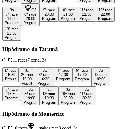
Program
Program
Program
Program
Program
3a
G3
9ª
race
10ª
race
11ª
race
12ª
race
7ª
race
8ª
race
20:30
21:00
21:30
22:00
19:30
20:00
Program
Program
Program
Program
Program
Program
13ª
race
22:30
Program
Hipódromo do Tarumã
🇧🇷
11
races
7
cond.
3a
1ª
race
3a
3a
4ª
race
5ª
race
3a
15:30
2ª
race
3ª
race
17:00
17:30
6ª
race
Result
16:00
16:30
Program
Program
18:00
Result
Program
Program
7ª
race
3a
3a
3a
3a
18:30
8ª
race
9ª
race
10ª
race
11ª
race
Program
19:00
19:30
20:00
20:30
Program
Program
Program
Program
Hipódromo de Monterrico
🇵🇪
10
races
1
stakes race
3
cond.
3a