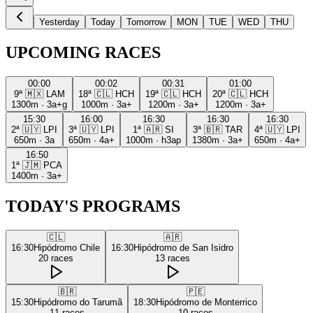
Yesterday
Today
Tomorrow
MON
TUE
WED
THU
UPCOMING RACES
00:00
00:02
00:31
01:00
9ª
🇲🇽
LAM
18ª
🇨🇱
HCH
19ª
🇨🇱
HCH
20ª
🇨🇱
HCH
1300m
·
3a+g
1000m
·
3a+
1200m
·
3a+
1200m
·
3a+
15:30
16:00
16:30
16:30
16:30
2ª
🇺🇾
LPI
3ª
🇺🇾
LPI
1ª
🇦🇷
SI
3ª
🇧🇷
TAR
4ª
🇺🇾
LPI
650m
·
3a
650m
·
4a+
1000m
·
h3ap
1380m
·
3a+
650m
·
4a+
16:50
1ª
🇯🇲
PCA
1400m
·
3a+
TODAY'S PROGRAMS
🇨🇱
🇦🇷
16:30
Hipódromo Chile
16:30
Hipódromo de San Isidro
20
races
13
races
🇧🇷
🇵🇪
15:30
Hipódromo do Tarumã
18:30
Hipódromo de Monterrico
11
races
10
races