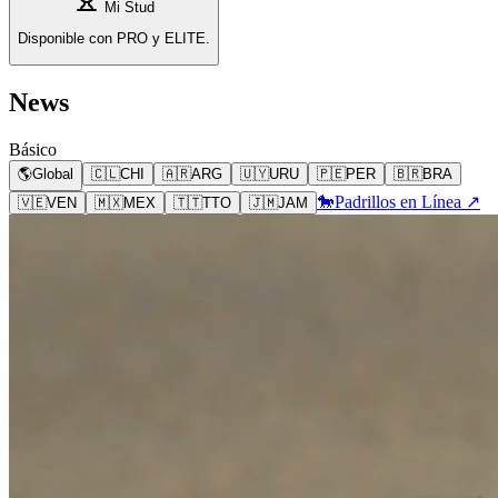
Mi Stud
Disponible con PRO y ELITE.
News
Básico
🌎
Global
🇨🇱
CHI
🇦🇷
ARG
🇺🇾
URU
🇵🇪
PER
🇧🇷
BRA
🐎
Padrillos en Línea ↗
🇻🇪
VEN
🇲🇽
MEX
🇹🇹
TTO
🇯🇲
JAM