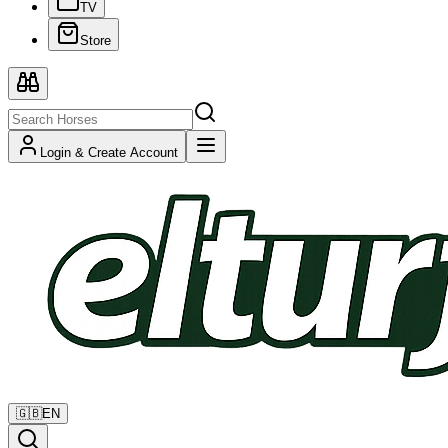
TV
Store
Login & Create Account
🇬🇧
EN