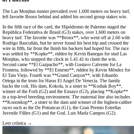
The Las Monjitas runner prevailed over 1,600 meters on heavy turf,
left favorite Bronx behind and added his second group stakes win.
In the fifth race of the card, the Hipódromo de Palermo staged the
República Federativa de Brasil (G3) stakes, over 1,600 meters on
heavy turf. The favorite was **Bronx**, who went off at 2.60 with
Rodrigo Bascuñán, but he never found his best trip and crossed the
wire in fifth, far from the finish his backers had hoped for. The race
was settled by **Kopke**, ridden by Kevin Banegas for stud Las
Monjitas, who stopped the clock in 1.41.41 to claim the win.
Second came **El Gazpacho**, with Gustavo Calvente for La
Frontera, followed by **El Ernesto**, ridden by Kevin Méndez for
El Tata Viejo. Fourth was **Grand Canyon**, with Eduardo
Ortega in the irons for Haras El Angel De Venecia. The family
backs the colt. His dam, Kokola, is a sister to **Kodiak Boy**,
winner of the Forli (G2) and the Ensayo (G3), placing **Kopke**
in a top-level breeding environment. The maternal line also includes
**Kononkop**, a sister to the dam and winner of the highest-caliber
races such as the De Potrancas (G1), the Gran Premio Estrellas
Juvenile Fillies (G1) and the Gral. Luis María Campos (G2).
Leer crónica →