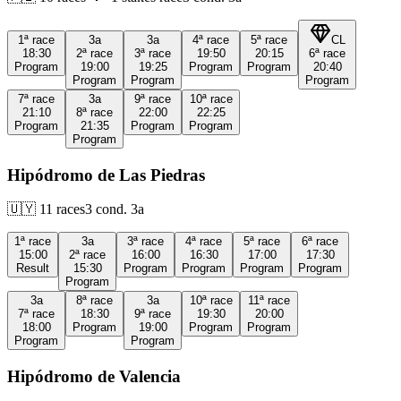
1ª
race
3a
3a
4ª
race
5ª
race
CL
18:30
2ª
race
3ª
race
19:50
20:15
6ª
race
Program
19:00
19:25
Program
Program
20:40
Program
Program
Program
7ª
race
3a
9ª
race
10ª
race
21:10
8ª
race
22:00
22:25
Program
21:35
Program
Program
Program
Hipódromo de Las Piedras
🇺🇾
11
races
3
cond.
3a
1ª
race
3a
3ª
race
4ª
race
5ª
race
6ª
race
15:00
2ª
race
16:00
16:30
17:00
17:30
Result
15:30
Program
Program
Program
Program
Program
3a
8ª
race
3a
10ª
race
11ª
race
7ª
race
18:30
9ª
race
19:30
20:00
18:00
Program
19:00
Program
Program
Program
Program
Hipódromo de Valencia