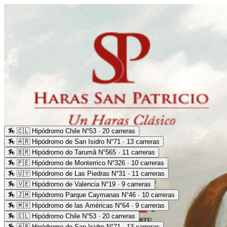
🏇
🇨🇱 Hipódromo Chile N°53 · 20 carreras
🏇
🇦🇷 Hipódromo de San Isidro N°71 · 13 carreras
🏇
🇧🇷 Hipódromo do Tarumã N°565 · 11 carreras
🏇
🇵🇪 Hipódromo de Monterrico N°326 · 10 carreras
🏇
🇺🇾 Hipódromo de Las Piedras N°31 · 11 carreras
🏇
🇻🇪 Hipódromo de Valencia N°19 · 9 carreras
🏇
🇯🇲 Hipódromo Parque Caymanas N°46 · 10 carreras
🏇
🇲🇽 Hipódromo de las Américas N°64 · 9 carreras
🏇
🇨🇱 Hipódromo Chile N°53 · 20 carreras
🏇
🇦🇷 Hipódromo de San Isidro N°71 · 13 carreras