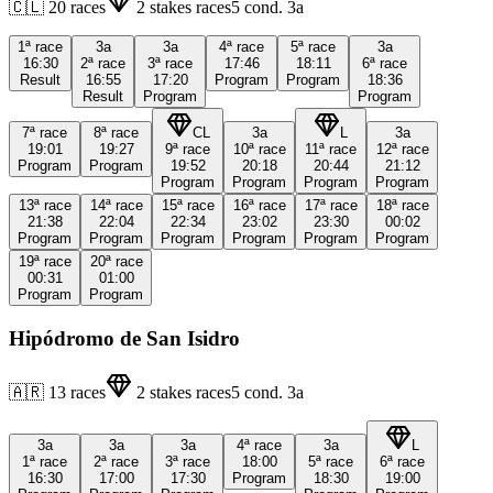
🇨🇱
20
races
2
stakes races
5
cond.
3a
1ª
race
3a
3a
4ª
race
5ª
race
3a
16:30
2ª
race
3ª
race
17:46
18:11
6ª
race
Result
16:55
17:20
Program
Program
18:36
Result
Program
Program
7ª
race
8ª
race
CL
3a
L
3a
19:01
19:27
9ª
race
10ª
race
11ª
race
12ª
race
Program
Program
19:52
20:18
20:44
21:12
Program
Program
Program
Program
13ª
race
14ª
race
15ª
race
16ª
race
17ª
race
18ª
race
21:38
22:04
22:34
23:02
23:30
00:02
Program
Program
Program
Program
Program
Program
19ª
race
20ª
race
00:31
01:00
Program
Program
Hipódromo de San Isidro
🇦🇷
13
races
2
stakes races
5
cond.
3a
3a
3a
3a
4ª
race
3a
L
1ª
race
2ª
race
3ª
race
18:00
5ª
race
6ª
race
16:30
17:00
17:30
Program
18:30
19:00