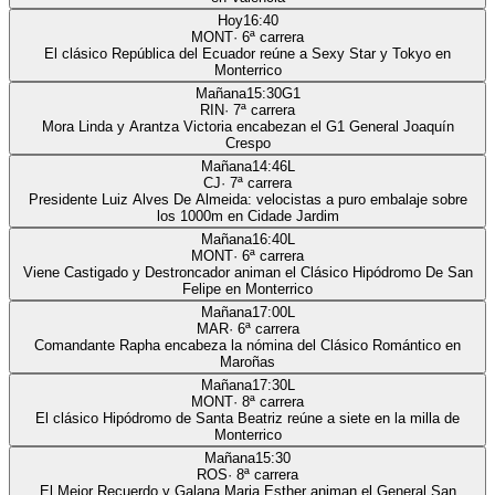
Hoy
16:40
MONT
·
6
ª carrera
El clásico República del Ecuador reúne a Sexy Star y Tokyo en
Monterrico
Mañana
15:30
G1
RIN
·
7
ª carrera
Mora Linda y Arantza Victoria encabezan el G1 General Joaquín
Crespo
Mañana
14:46
L
CJ
·
7
ª carrera
Presidente Luiz Alves De Almeida: velocistas a puro embalaje sobre
los 1000m en Cidade Jardim
Mañana
16:40
L
MONT
·
6
ª carrera
Viene Castigado y Destroncador animan el Clásico Hipódromo De San
Felipe en Monterrico
Mañana
17:00
L
MAR
·
6
ª carrera
Comandante Rapha encabeza la nómina del Clásico Romántico en
Maroñas
Mañana
17:30
L
MONT
·
8
ª carrera
El clásico Hipódromo de Santa Beatriz reúne a siete en la milla de
Monterrico
Mañana
15:30
ROS
·
8
ª carrera
El Mejor Recuerdo y Galana Maria Esther animan el General San