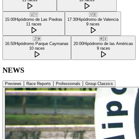
🇺🇾
🇻🇪
15:00
Hipódromo de Las Piedras
17:30
Hipódromo de Valencia
11
races
9
races
🇯🇲
🇲🇽
16:50
Hipódromo Parque Caymanas
20:00
Hipódromo de las Américas
10
races
9
races
NEWS
Previews
Race Reports
Professionals
Group Classics