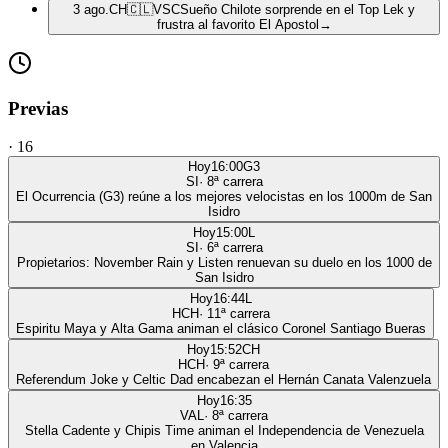
3 ago.
CH
🇨🇱
VSC
Sueño Chilote sorprende en el Top Lek y
frustra al favorito El Apostol
→
Previas
·
16
Hoy
16:00
G3
SI
·
8
ª carrera
El Ocurrencia (G3) reúne a los mejores velocistas en los 1000m de San
Isidro
Hoy
15:00
L
SI
·
6
ª carrera
Propietarios: November Rain y Listen renuevan su duelo en los 1000 de
San Isidro
Hoy
16:44
L
HCH
·
11
ª carrera
Espiritu Maya y Alta Gama animan el clásico Coronel Santiago Bueras
Hoy
15:52
CH
HCH
·
9
ª carrera
Referendum Joke y Celtic Dad encabezan el Hernán Canata Valenzuela
Hoy
16:35
VAL
·
8
ª carrera
Stella Cadente y Chipis Time animan el Independencia de Venezuela
en Valencia