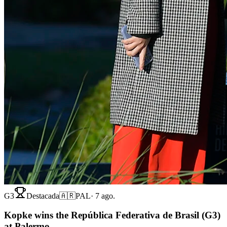
G3
Destacada
🇦🇷
PAL
·
7 ago.
Kopke wins the República Federativa de Brasil (G3)
at Palermo