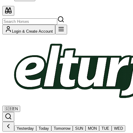
Login & Create Account
🇬🇧
EN
Yesterday
Today
Tomorrow
SUN
MON
TUE
WED