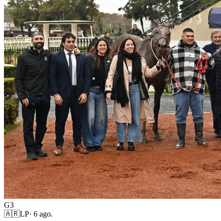
G3
🇦🇷
LP
·
6 ago.