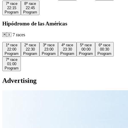
7ª
race
8ª
race
22:15
22:45
Program
Program
Hipódromo de las Américas
🇲🇽
7
races
1ª
race
2ª
race
3ª
race
4ª
race
5ª
race
6ª
race
22:00
22:30
23:00
23:30
00:00
00:30
Program
Program
Program
Program
Program
Program
7ª
race
01:00
Program
Advertising