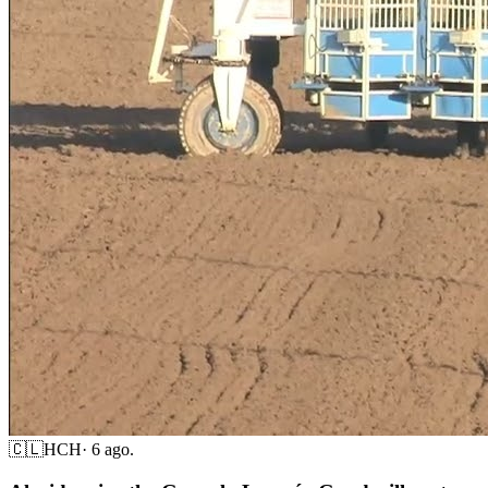
🇨🇱
HCH
·
6 ago.