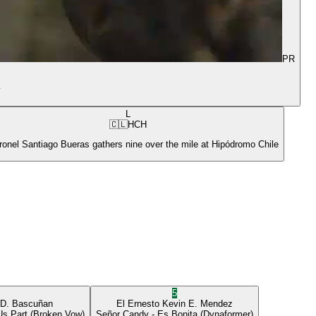
PR
y
L
🇨🇱
HCH
ronel Santiago Bueras gathers nine over the mile at Hipódromo Chile
5
 D. Bascuñan
El Ernesto
Kevin E. Mendez
Us Part
(Broken Vow)
Señor Candy
- Es Bonita
(Dynaformer)