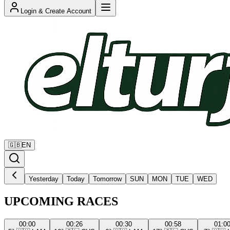
Login & Create Account
🇬🇧
EN
Yesterday
Today
Tomorrow
SUN
MON
TUE
WED
UPCOMING RACES
00:00
00:26
00:30
00:58
01:0