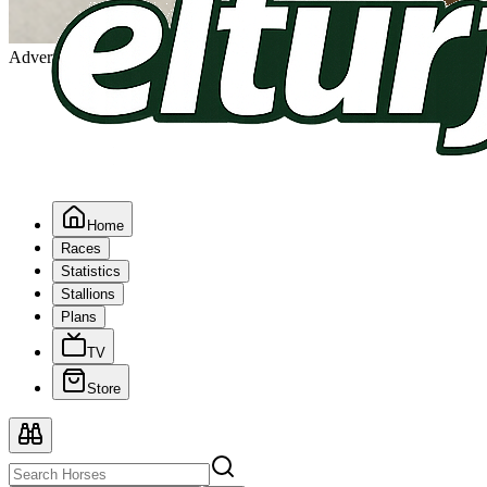
Advertising
Home
Races
Statistics
Stallions
Plans
TV
Store