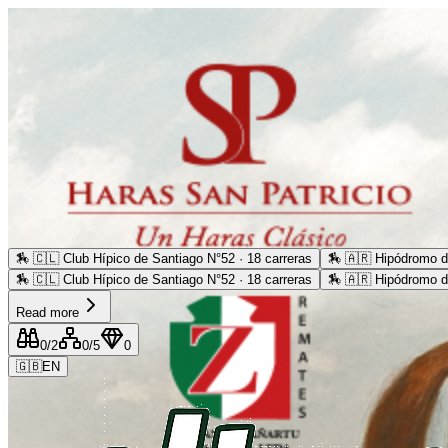
🏇
🇨🇱 Club Hípico de Santiago N°52 · 18 carreras
🏇
🇦🇷 Hipódromo d
🏇
🇨🇱 Club Hípico de Santiago N°52 · 18 carreras
🏇
🇦🇷 Hipódromo d
Read more
0
/2
0
/5
0
🇬🇧
EN