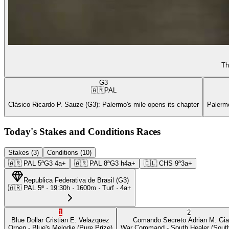
Th
G3
🇦🇷
PAL
Clásico Ricardo P. Sauze (G3): Palermo's mile opens its chapter
Palermo
Today's Stakes and Conditions Races
Stakes (3)
Conditions (10)
🇦🇷
PAL
5ª
G3
4a+
🇦🇷
PAL
8ª
G3
h4a+
🇨🇱
CHS
9ª
3a+
Republica Federativa de Brasil
(
G3
)
🇦🇷
PAL
5ª
·
19:30
h ·
1600m
· Turf
·
4a+
1
2
Blue Dollar
Cristian E. Velazquez
Comando Secreto
Adrian M. Gia
Orpen
- Blue's Melodie
(Pure Prize)
War Command
- South Healer
(South