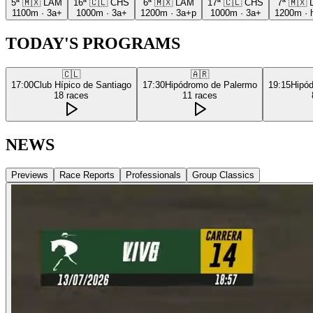
5ª
🇲🇽
LAM
16ª
🇨🇱
CHS
6ª
🇲🇽
LAM
17ª
🇨🇱
CHS
7ª
🇲🇽
1100m
·
3a+
1000m
·
3a+
1200m
·
3a+p
1000m
·
3a+
1200m
·
TODAY'S PROGRAMS
🇨🇱
🇦🇷
17:00
Club Hípico de Santiago
17:30
Hipódromo de Palermo
19:15
Hipó
18
races
11
races
NEWS
Previews
Race Reports
Professionals
Group Classics