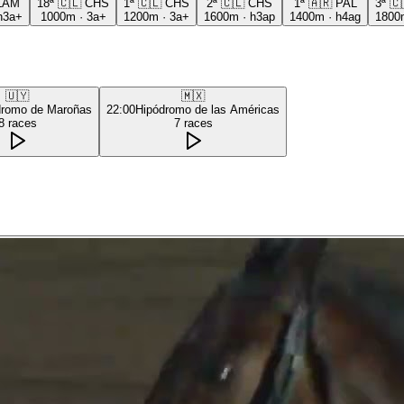
LAM
18ª
🇨🇱
CHS
1ª
🇨🇱
CHS
2ª
🇨🇱
CHS
1ª
🇦🇷
PAL
3ª
🇨
h3a+
1000m
·
3a+
1200m
·
3a+
1600m
·
h3ap
1400m
·
h4ag
1800
🇺🇾
🇲🇽
dromo de Maroñas
22:00
Hipódromo de las Américas
8
races
7
races