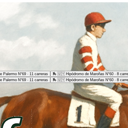
e Palermo N°69 · 11 carreras
🏇
🇺🇾 Hipódromo de Maroñas N°60 · 8 carr
e Palermo N°69 · 11 carreras
🏇
🇺🇾 Hipódromo de Maroñas N°60 · 8 carr