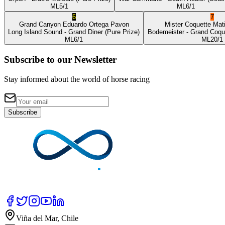
ML
5/1
ML
6/1
6
7
Grand Canyon
Eduardo Ortega Pavon
Mister Coquette
Mat
Long Island Sound
- Grand Diner
(Pure Prize)
Bodemeister
- Grand Coqu
ML
6/1
ML
20/1
Subscribe to our Newsletter
Stay informed about the world of horse racing
Subscribe
Viña del Mar, Chile