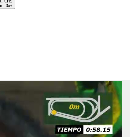
🇱
CHS
m
·
3a+