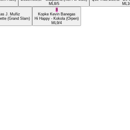
ML
8/5
ML
1
8
ias J. Muñiz
Kopke
Kevin Banegas
ette
(Grand Slam)
Hi Happy
- Kokola
(Orpen)
ML
9/4