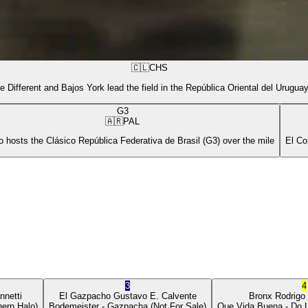
🇨🇱
CHS
e Different and Bajos York lead the field in the República Oriental del Urugua
G3
🇦🇷
PAL
 hosts the Clásico República Federativa de Brasil (G3) over the mile
El Co
3
4
nnetti
El Gazpacho
Gustavo E. Calvente
Bronx
Rodrigo
ern Halo)
Bodemeister
- Gazpacha
(Not For Sale)
Que Vida Buena
- Do 