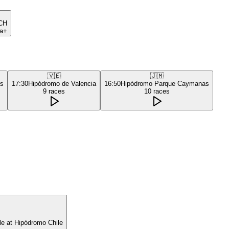
CH
a+
🇻🇪
🇯🇲
as
17:30
Hipódromo de Valencia
16:50
Hipódromo Parque Caymanas
9
races
10
races
le at Hipódromo Chile