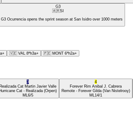
G3
🇦🇷
SI
 G3 Ocurrencia opens the sprint season at San Isidro over 1000 meters
3a+
🇻🇪
VAL
8ª
h3a+
🇵🇪
MONT
6ª
h2a+
3
4
Realizada Cat
Martin Javier Valle
Forever Rim
Anibal J. Cabrera
Hurricane Cat
- Realizada
(Orpen)
Remote
- Forever Gilda
(Van Nistelrooy)
ML
6/5
ML
14/1