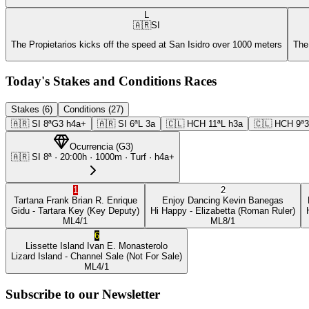
L
🇦🇷
SI
The Propietarios kicks off the speed at San Isidro over 1000 meters
The
Today's Stakes and Conditions Races
Stakes (6)
Conditions (27)
🇦🇷
SI
8ª
G3
h4a+
🇦🇷
SI
6ª
L
3a
🇨🇱
HCH
11ª
L
h3a
🇨🇱
HCH
9ª
Ocurrencia
(
G3
)
🇦🇷
SI
8ª
·
20:00
h ·
1000m
· Turf
·
h4a+
1
2
Tartana Frank
Brian R. Enrique
Enjoy Dancing
Kevin Banegas
Gidu
- Tartara Key
(Key Deputy)
Hi Happy
- Elizabetta
(Roman Ruler)
ML
4/1
ML
8/1
6
Lissette Island
Ivan E. Monasterolo
Lizard Island
- Channel Sale
(Not For Sale)
ML
4/1
Subscribe to our Newsletter