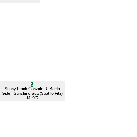
5
Sunny Frank
Gonzalo D. Borda
Gidu
- Sunshine Sea
(Seattle Fitz)
ML
9/5