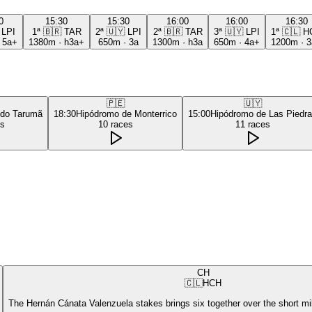
0
15:30
15:30
16:00
16:00
16:30
LPI
1ª
🇧🇷
TAR
2ª
🇺🇾
LPI
2ª
🇧🇷
TAR
3ª
🇺🇾
LPI
1ª
🇨🇱
H
·
5a+
1380m
·
h3a+
650m
·
3a
1300m
·
h3a
650m
·
4a+
1200m
·
3
🇵🇪
🇺🇾
 do Tarumã
18:30
Hipódromo de Monterrico
15:00
Hipódromo de Las Piedr
es
10
races
11
races
CH
🇨🇱
HCH
The Hernán Cánata Valenzuela stakes brings six together over the short mi