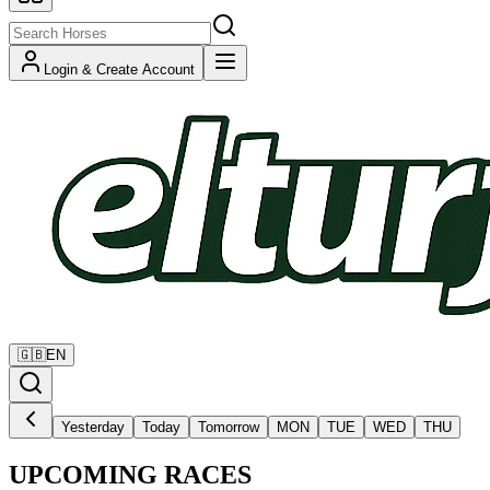
Login & Create Account
🇬🇧
EN
Yesterday
Today
Tomorrow
MON
TUE
WED
THU
UPCOMING RACES