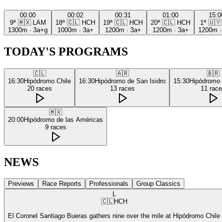
00:00
00:02
00:31
01:00
15:0
9ª
🇲🇽
LAM
18ª
🇨🇱
HCH
19ª
🇨🇱
HCH
20ª
🇨🇱
HCH
1ª
🇺🇾
1300m
·
3a+g
1000m
·
3a+
1200m
·
3a+
1200m
·
3a+
1200m
TODAY'S PROGRAMS
🇨🇱
🇦🇷
🇧🇷
16:30
Hipódromo Chile
16:30
Hipódromo de San Isidro
15:30
Hipódromo
20
races
13
races
11
rac
🇲🇽
20:00
Hipódromo de las Américas
9
races
NEWS
Previews
Race Reports
Professionals
Group Classics
L
🇨🇱
HCH
El Coronel Santiago Bueras gathers nine over the mile at Hipódromo Chile