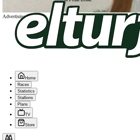
Advertising
Home
Races
Statistics
Stallions
Plans
TV
Store