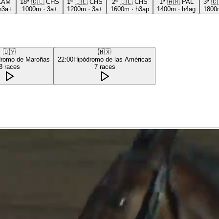
LAM
18ª
🇨🇱
CHS
1ª
🇨🇱
CHS
2ª
🇨🇱
CHS
1ª
🇦🇷
PAL
3ª
🇨
h3a+
1000m
·
3a+
1200m
·
3a+
1600m
·
h3ap
1400m
·
h4ag
1800
🇺🇾
🇲🇽
dromo de Maroñas
22:00
Hipódromo de las Américas
8
races
7
races