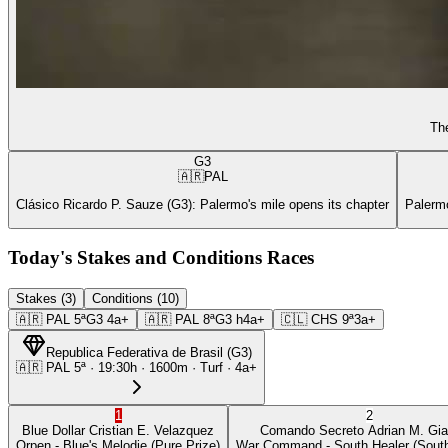
The
G3
🇦🇷
PAL
Clásico Ricardo P. Sauze (G3): Palermo's mile opens its chapter
Palermo
Today's Stakes and Conditions Races
Stakes (3)
Conditions (10)
🇦🇷
PAL
5ª
G3
4a+
🇦🇷
PAL
8ª
G3
h4a+
🇨🇱
CHS
9ª
3a+
Republica Federativa de Brasil
(
G3
)
🇦🇷
PAL
5ª
·
19:30
h ·
1600m
· Turf
·
4a+
1
2
Blue Dollar
Cristian E. Velazquez
Comando Secreto
Adrian M. Gia
Orpen
- Blue's Melodie
(Pure Prize)
War Command
- South Healer
(South