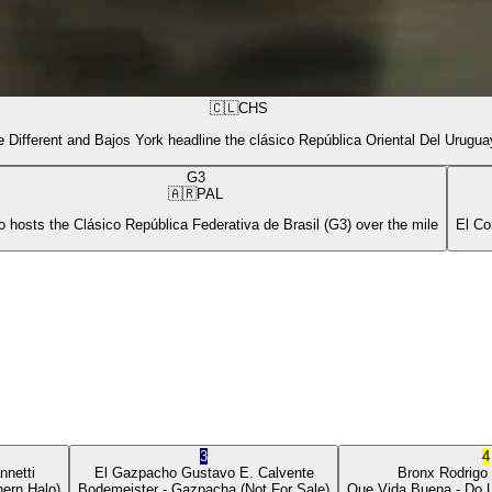
🇨🇱
CHS
 Different and Bajos York headline the clásico República Oriental Del Urugua
G3
🇦🇷
PAL
 hosts the Clásico República Federativa de Brasil (G3) over the mile
El Co
3
4
nnetti
El Gazpacho
Gustavo E. Calvente
Bronx
Rodrigo
ern Halo)
Bodemeister
- Gazpacha
(Not For Sale)
Que Vida Buena
- Do 