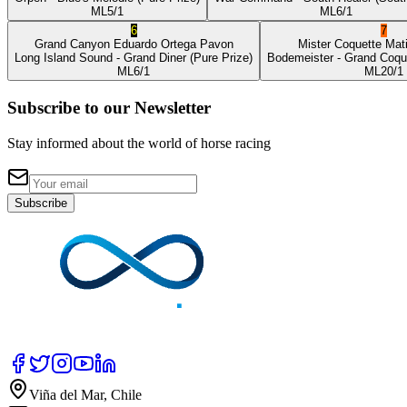
ML
5/1
ML
6/1
6
7
Grand Canyon
Eduardo Ortega Pavon
Mister Coquette
Mat
Long Island Sound
- Grand Diner
(Pure Prize)
Bodemeister
- Grand Coqu
ML
6/1
ML
20/1
Subscribe to our Newsletter
Stay informed about the world of horse racing
Subscribe
Viña del Mar, Chile