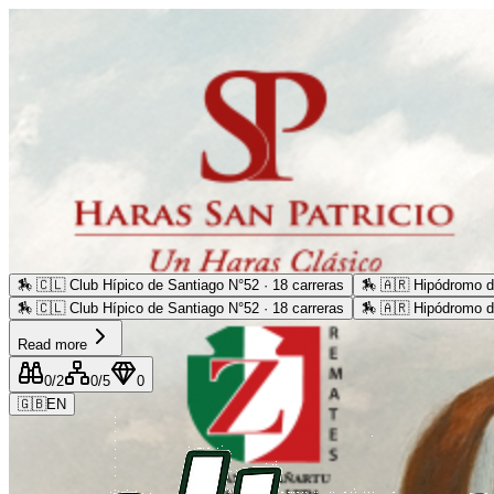
🏇
🇨🇱 Club Hípico de Santiago N°52 · 18 carreras
🏇
🇦🇷 Hipódromo d
🏇
🇨🇱 Club Hípico de Santiago N°52 · 18 carreras
🏇
🇦🇷 Hipódromo d
Read more
0
/2
0
/5
0
🇬🇧
EN