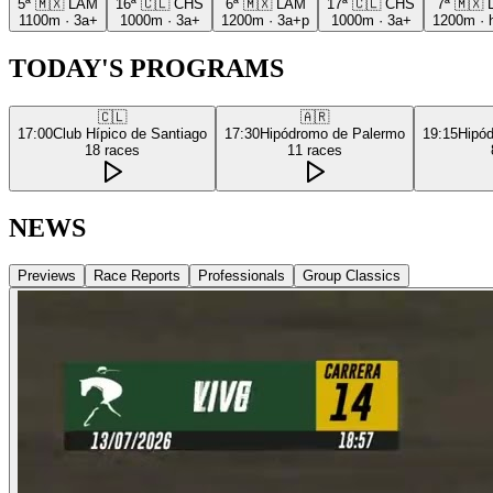
5ª
🇲🇽
LAM
16ª
🇨🇱
CHS
6ª
🇲🇽
LAM
17ª
🇨🇱
CHS
7ª
🇲🇽
1100m
·
3a+
1000m
·
3a+
1200m
·
3a+p
1000m
·
3a+
1200m
·
TODAY'S PROGRAMS
🇨🇱
🇦🇷
17:00
Club Hípico de Santiago
17:30
Hipódromo de Palermo
19:15
Hipó
18
races
11
races
NEWS
Previews
Race Reports
Professionals
Group Classics