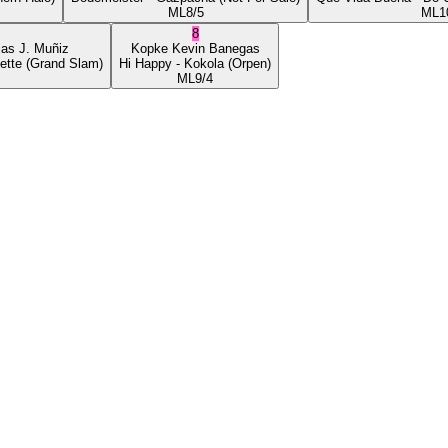
ML
8/5
ML
1
8
ias J. Muñiz
Kopke
Kevin Banegas
ette
(Grand Slam)
Hi Happy
- Kokola
(Orpen)
ML
9/4