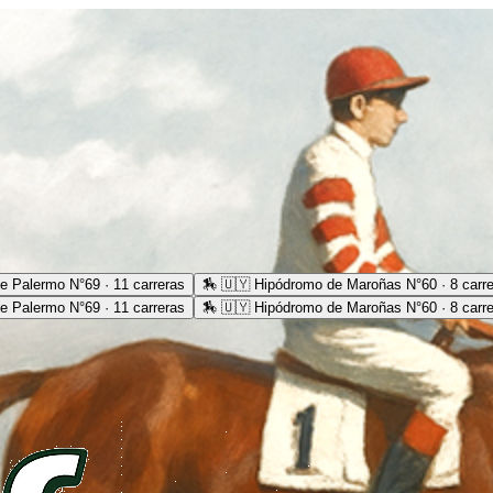
e Palermo N°69 · 11 carreras
🏇
🇺🇾 Hipódromo de Maroñas N°60 · 8 carr
e Palermo N°69 · 11 carreras
🏇
🇺🇾 Hipódromo de Maroñas N°60 · 8 carr