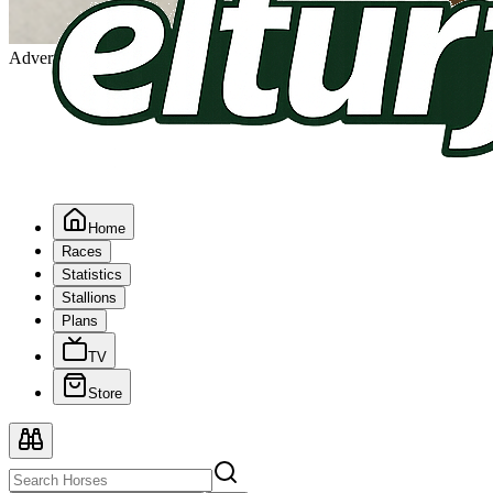
Advertising
Home
Races
Statistics
Stallions
Plans
TV
Store