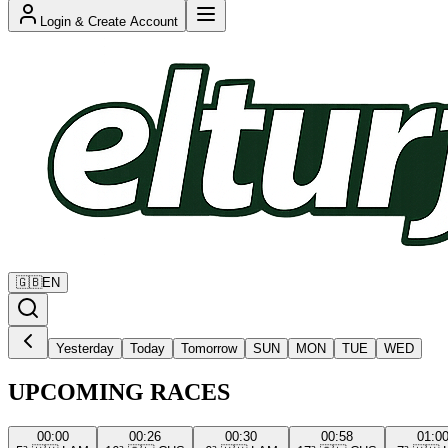
Login & Create Account
🇬🇧
EN
Yesterday
Today
Tomorrow
SUN
MON
TUE
WED
UPCOMING RACES
00:00
00:26
00:30
00:58
01:0