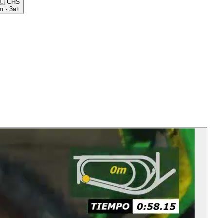
🇱
CHS
m
·
3a+