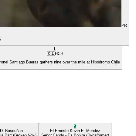
PR
y
L
🇨🇱
HCH
ronel Santiago Bueras gathers nine over the mile at Hipódromo Chile
5
 D. Bascuñan
El Ernesto
Kevin E. Mendez
Us Part
(Broken Vow)
Señor Candy
- Es Bonita
(Dynaformer)