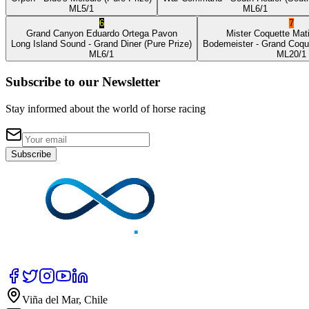
ML
5/1
ML
6/1
6
7
Grand Canyon
Eduardo Ortega Pavon
Mister Coquette
Mat
Long Island Sound
- Grand Diner
(Pure Prize)
Bodemeister
- Grand Coqu
ML
6/1
ML
20/1
Subscribe to our Newsletter
Stay informed about the world of horse racing
Subscribe
Viña del Mar, Chile