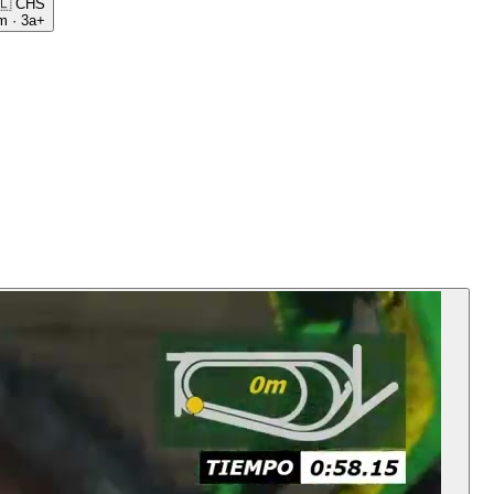
🇱
CHS
m
·
3a+