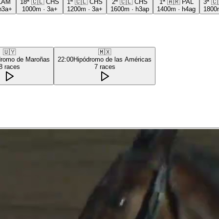
LAM
18ª
🇨🇱
CHS
1ª
🇨🇱
CHS
2ª
🇨🇱
CHS
1ª
🇦🇷
PAL
3ª
🇨
h3a+
1000m
·
3a+
1200m
·
3a+
1600m
·
h3ap
1400m
·
h4ag
1800
🇺🇾
🇲🇽
dromo de Maroñas
22:00
Hipódromo de las Américas
8
races
7
races