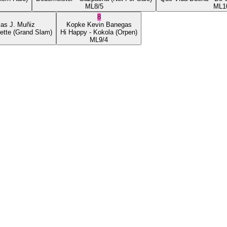
ML
8/5
ML
1
8
ias J. Muñiz
Kopke
Kevin Banegas
ette
(Grand Slam)
Hi Happy
- Kokola
(Orpen)
ML
9/4