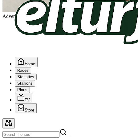
Advertising
Home
Races
Statistics
Stallions
Plans
TV
Store