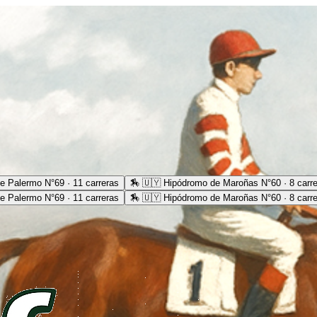
e Palermo N°69 · 11 carreras
🏇
🇺🇾 Hipódromo de Maroñas N°60 · 8 carr
e Palermo N°69 · 11 carreras
🏇
🇺🇾 Hipódromo de Maroñas N°60 · 8 carr