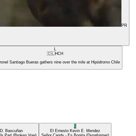
PR
y
L
🇨🇱
HCH
ronel Santiago Bueras gathers nine over the mile at Hipódromo Chile
5
 D. Bascuñan
El Ernesto
Kevin E. Mendez
Us Part
(Broken Vow)
Señor Candy
- Es Bonita
(Dynaformer)