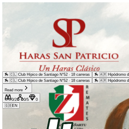
🏇
🇨🇱 Club Hípico de Santiago N°52 · 18 carreras
🏇
🇦🇷 Hipódromo d
🏇
🇨🇱 Club Hípico de Santiago N°52 · 18 carreras
🏇
🇦🇷 Hipódromo d
Read more
0
/2
0
/5
0
🇬🇧
EN