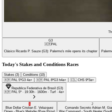
Th
G3
🇦🇷
PAL
Clásico Ricardo P. Sauze (G3): Palermo's mile opens its chapter
Palermo
Today's Stakes and Conditions Races
Stakes (3)
Conditions (10)
🇦🇷
PAL
5ª
G3
4a+
🇦🇷
PAL
8ª
G3
h4a+
🇨🇱
CHS
9ª
3a+
Republica Federativa de Brasil
(
G3
)
🇦🇷
PAL
5ª
·
19:30
h ·
1600m
· Turf
·
4a+
1
2
Blue Dollar
Cristian E. Velazquez
Comando Secreto
Adrian M. Gia
Orpen
- Blue's Melodie
(Pure Prize)
War Command
- South Healer
(South