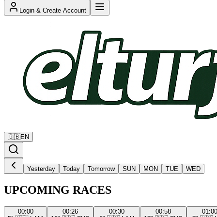
Login & Create Account
🇬🇧
EN
Yesterday
Today
Tomorrow
SUN
MON
TUE
WED
UPCOMING RACES
00:00
00:26
00:30
00:58
01:0