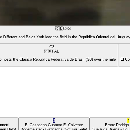
🇨🇱
CHS
e Different and Bajos York lead the field in the República Oriental del Urugua
G3
🇦🇷
PAL
 hosts the Clásico República Federativa de Brasil (G3) over the mile
El Co
3
4
nnetti
El Gazpacho
Gustavo E. Calvente
Bronx
Rodrigo
ern Halo)
Bodemeister
- Gazpacha
(Not For Sale)
Que Vida Buena
- Do 