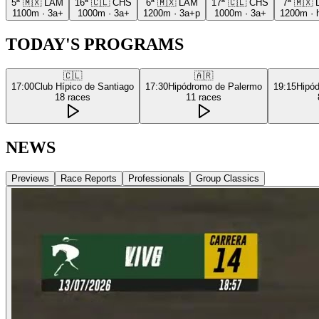
5ª
🇲🇽
LAM
16ª
🇨🇱
CHS
6ª
🇲🇽
LAM
17ª
🇨🇱
CHS
7ª
🇲🇽
1100m
·
3a+
1000m
·
3a+
1200m
·
3a+p
1000m
·
3a+
1200m
·
TODAY'S PROGRAMS
🇨🇱
🇦🇷
17:00
Club Hípico de Santiago
17:30
Hipódromo de Palermo
19:15
Hipó
18
races
11
races
NEWS
Previews
Race Reports
Professionals
Group Classics