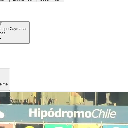

arque Caymanas
ces
uelme