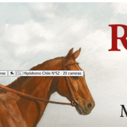
eras
🏇
🇨🇱 Hipódromo Chile N°52 · 20 carreras