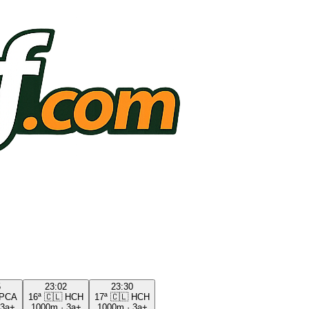
5
23:02
23:30
PCA
16ª
🇨🇱
HCH
17ª
🇨🇱
HCH
3a+
1000m
·
3a+
1000m
·
3a+