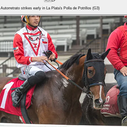
🇦🇷
LP
Autorretrato strikes early in La Plata's Polla de Potrillos (G3)