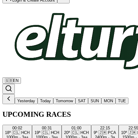
Login & Create Account
🇬🇧
EN
Yesterday
Today
Tomorrow
SAT
SUN
MON
TUE
UPCOMING RACES
00:02
00:31
01:00
22:15
22:5
18ª
🇨🇱
HCH
19ª
🇨🇱
HCH
20ª
🇨🇱
HCH
9ª
🇯🇲
PCA
10ª
🇯🇲
1000m
·
3a+
1000m
·
3a+
1000m
·
3a+
2400m
·
3a
1500m
·