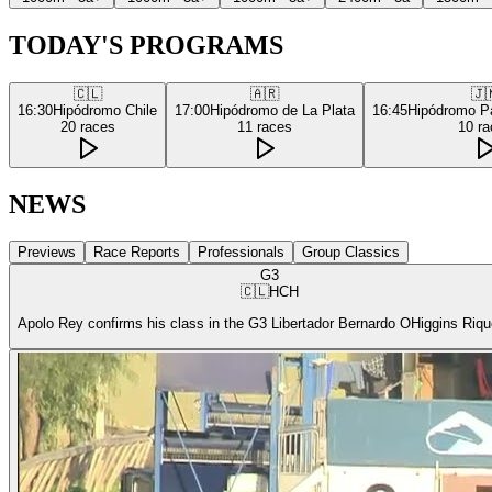
TODAY'S PROGRAMS
🇨🇱
🇦🇷
🇯
16:30
Hipódromo Chile
17:00
Hipódromo de La Plata
16:45
Hipódromo P
20
races
11
races
10
ra
NEWS
Previews
Race Reports
Professionals
Group Classics
G3
🇨🇱
HCH
Apolo Rey confirms his class in the G3 Libertador Bernardo OHiggins Riq