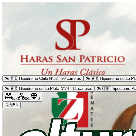
🏇
🇨🇱 Hipódromo Chile N°52 · 20 carreras
🏇
🇦🇷 Hipódromo de La Pla
🏇
🇦🇷 Hipódromo de La Plata N°74 · 11 carreras
🏇
🇯🇲 Hipódromo Pa
0
/2
0
/5
0
🇬🇧
EN