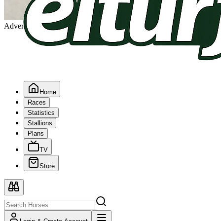
Advertising
Home
Races
Statistics
Stallions
Plans
TV
Store