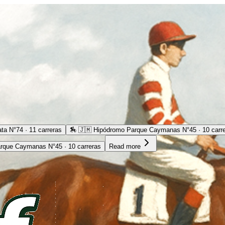
ta N°74 · 11 carreras
🏇
🇯🇲 Hipódromo Parque Caymanas N°45 · 10 carr
rque Caymanas N°45 · 10 carreras
Read more