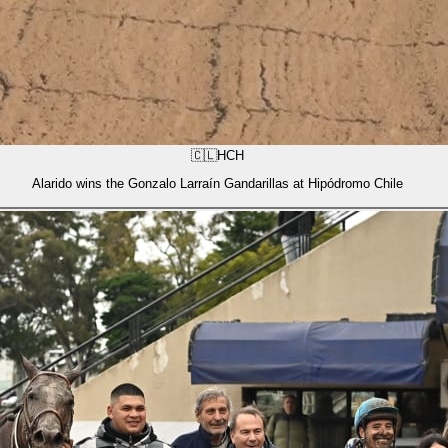
🇨🇱
HCH
Alarido wins the Gonzalo Larraín Gandarillas at Hipódromo Chile