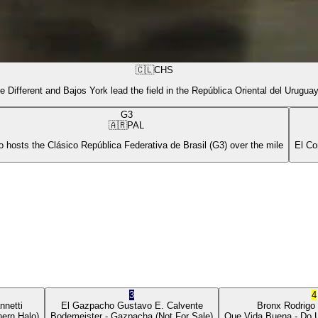
🇨🇱
CHS
e Different and Bajos York lead the field in the República Oriental del Urugua
G3
🇦🇷
PAL
 hosts the Clásico República Federativa de Brasil (G3) over the mile
El Co
3
4
nnetti
El Gazpacho
Gustavo E. Calvente
Bronx
Rodrigo
ern Halo)
Bodemeister
- Gazpacha
(Not For Sale)
Que Vida Buena
- Do 