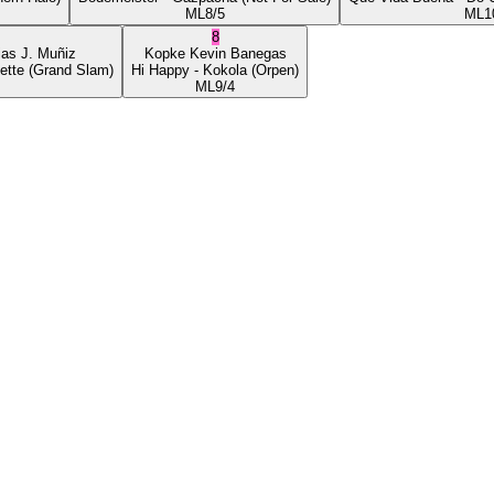
ML
8/5
ML
1
8
ias J. Muñiz
Kopke
Kevin Banegas
ette
(Grand Slam)
Hi Happy
- Kokola
(Orpen)
ML
9/4