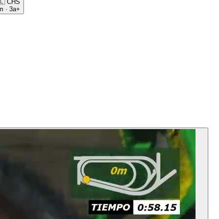
🇱
CHS
m
·
3a+