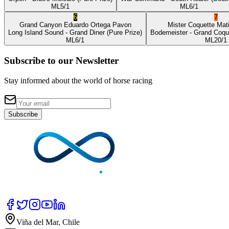
ML
5/1
ML
6/1
6
7
Grand Canyon
Eduardo Ortega Pavon
Mister Coquette
Mat
Long Island Sound
- Grand Diner
(Pure Prize)
Bodemeister
- Grand Coqu
ML
6/1
ML
20/1
Subscribe to our Newsletter
Stay informed about the world of horse racing
Subscribe
Viña del Mar, Chile