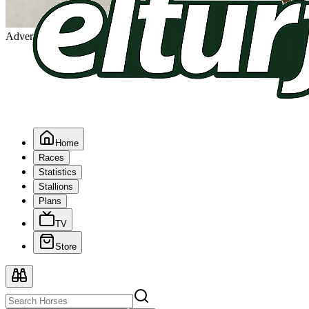
Advertising
Home
Races
Statistics
Stallions
Plans
TV
Store