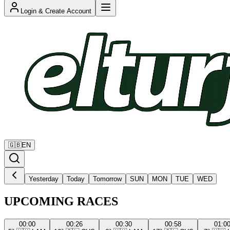
Login & Create Account
🇬🇧
EN
Yesterday
Today
Tomorrow
SUN
MON
TUE
WED
UPCOMING RACES
00:00
00:26
00:30
00:58
01:0