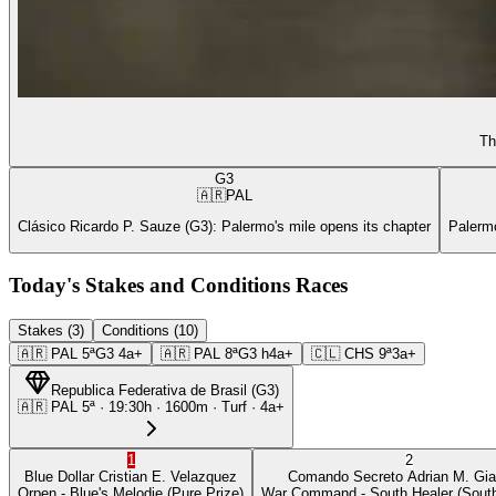
Th
G3
🇦🇷
PAL
Clásico Ricardo P. Sauze (G3): Palermo's mile opens its chapter
Palermo
Today's Stakes and Conditions Races
Stakes (3)
Conditions (10)
🇦🇷
PAL
5ª
G3
4a+
🇦🇷
PAL
8ª
G3
h4a+
🇨🇱
CHS
9ª
3a+
Republica Federativa de Brasil
(
G3
)
🇦🇷
PAL
5ª
·
19:30
h ·
1600m
· Turf
·
4a+
1
2
Blue Dollar
Cristian E. Velazquez
Comando Secreto
Adrian M. Gia
Orpen
- Blue's Melodie
(Pure Prize)
War Command
- South Healer
(South