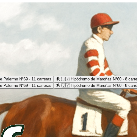
e Palermo N°69 · 11 carreras
🏇
🇺🇾 Hipódromo de Maroñas N°60 · 8 carr
e Palermo N°69 · 11 carreras
🏇
🇺🇾 Hipódromo de Maroñas N°60 · 8 carr