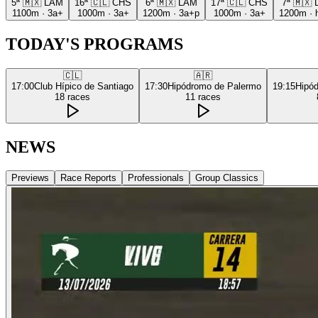
5ª
🇲🇽
LAM
16ª
🇨🇱
CHS
6ª
🇲🇽
LAM
17ª
🇨🇱
CHS
7ª
🇲🇽
1100m
·
3a+
1000m
·
3a+
1200m
·
3a+p
1000m
·
3a+
1200m
·
TODAY'S PROGRAMS
🇨🇱
🇦🇷
17:00
Club Hípico de Santiago
17:30
Hipódromo de Palermo
19:15
Hipó
18
races
11
races
NEWS
Previews
Race Reports
Professionals
Group Classics