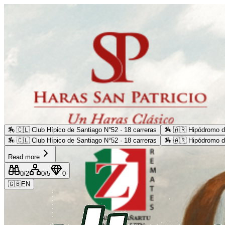
🏇
🇨🇱 Club Hípico de Santiago N°52 · 18 carreras
🏇
🇦🇷 Hipódromo d
🏇
🇨🇱 Club Hípico de Santiago N°52 · 18 carreras
🏇
🇦🇷 Hipódromo d
Read more
0
/2
0
/5
0
🇬🇧
EN