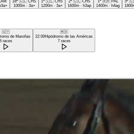
LAM
18ª
🇨🇱
CHS
1ª
🇨🇱
CHS
2ª
🇨🇱
CHS
1ª
🇦🇷
PAL
3ª
🇨
h3a+
1000m
·
3a+
1200m
·
3a+
1600m
·
h3ap
1400m
·
h4ag
1800
🇺🇾
🇲🇽
dromo de Maroñas
22:00
Hipódromo de las Américas
8
races
7
races