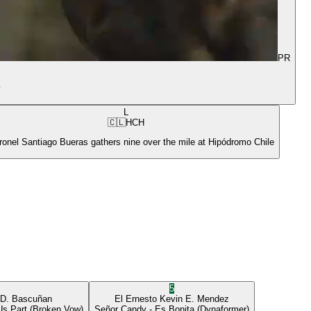
PR
y
L
🇨🇱
HCH
ronel Santiago Bueras gathers nine over the mile at Hipódromo Chile
5
 D. Bascuñan
El Ernesto
Kevin E. Mendez
Us Part
(Broken Vow)
Señor Candy
- Es Bonita
(Dynaformer)